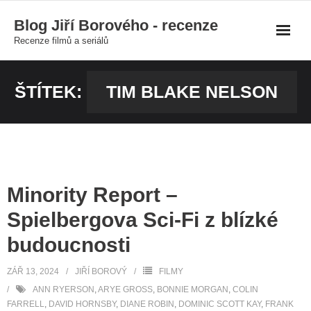
Skip
Blog Jiří Borového - recenze
to
Recenze filmů a seriálů
content
ŠTÍTEK:
TIM BLAKE NELSON
Minority Report –
Spielbergova Sci-Fi z blízké
budoucnosti
ZÁŘ 13, 2024
JIŘÍ BOROVÝ
FILMY
ANN RYERSON
,
ARYE GROSS
,
BONNIE MORGAN
,
COLIN
FARRELL
,
DAVID HORNSBY
,
DIANE ROBIN
,
DOMINIC SCOTT KAY
,
FRANK