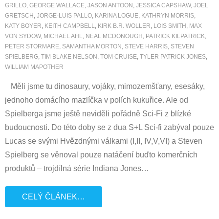
GRILLO
,
GEORGE WALLACE
,
JASON ANTOON
,
JESSICA CAPSHAW
,
JOEL
GRETSCH
,
JORGE-LUIS PALLO
,
KARINA LOGUE
,
KATHRYN MORRIS
,
KATY BOYER
,
KEITH CAMPBELL
,
KIRK B.R. WOLLER
,
LOIS SMITH
,
MAX
VON SYDOW
,
MICHAEL AHL
,
NEAL MCDONOUGH
,
PATRICK KILPATRICK
,
PETER STORMARE
,
SAMANTHA MORTON
,
STEVE HARRIS
,
STEVEN
SPIELBERG
,
TIM BLAKE NELSON
,
TOM CRUISE
,
TYLER PATRICK JONES
,
WILLIAM MAPOTHER
Měli jsme tu dinosaury, vojáky, mimozemšťany, esesáky,
jednoho domácího mazlíčka v polích kukuřice. Ale od
Spielberga jsme ještě neviděli pořádně Sci-Fi z blízké
budoucnosti. Do této doby se z dua S+L Sci-fi zabýval pouze
Lucas se svými Hvězdnými válkami (I,II, IV,V,VI) a Steven
Spielberg se věnoval pouze natáčení buďto komerčních
produktů – trojdílná série Indiana Jones
…
CELÝ ČLÁNEK…