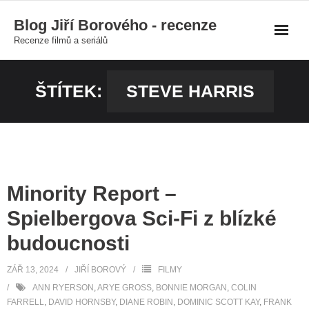
Skip
Blog Jiří Borového - recenze
to
Recenze filmů a seriálů
content
ŠTÍTEK:
STEVE HARRIS
Minority Report –
Spielbergova Sci-Fi z blízké
budoucnosti
ZÁŘ 13, 2024
JIŘÍ BOROVÝ
FILMY
ANN RYERSON
,
ARYE GROSS
,
BONNIE MORGAN
,
COLIN
FARRELL
,
DAVID HORNSBY
,
DIANE ROBIN
,
DOMINIC SCOTT KAY
,
FRANK