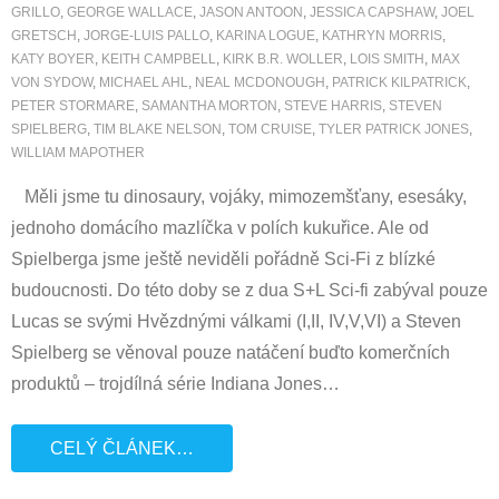
GRILLO
,
GEORGE WALLACE
,
JASON ANTOON
,
JESSICA CAPSHAW
,
JOEL
GRETSCH
,
JORGE-LUIS PALLO
,
KARINA LOGUE
,
KATHRYN MORRIS
,
KATY BOYER
,
KEITH CAMPBELL
,
KIRK B.R. WOLLER
,
LOIS SMITH
,
MAX
VON SYDOW
,
MICHAEL AHL
,
NEAL MCDONOUGH
,
PATRICK KILPATRICK
,
PETER STORMARE
,
SAMANTHA MORTON
,
STEVE HARRIS
,
STEVEN
SPIELBERG
,
TIM BLAKE NELSON
,
TOM CRUISE
,
TYLER PATRICK JONES
,
WILLIAM MAPOTHER
Měli jsme tu dinosaury, vojáky, mimozemšťany, esesáky,
jednoho domácího mazlíčka v polích kukuřice. Ale od
Spielberga jsme ještě neviděli pořádně Sci-Fi z blízké
budoucnosti. Do této doby se z dua S+L Sci-fi zabýval pouze
Lucas se svými Hvězdnými válkami (I,II, IV,V,VI) a Steven
Spielberg se věnoval pouze natáčení buďto komerčních
produktů – trojdílná série Indiana Jones
…
CELÝ ČLÁNEK…