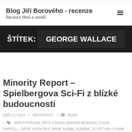
Skip
Blog Jiří Borového - recenze
to
Recenze filmů a seriálů
content
ŠTÍTEK:
GEORGE WALLACE
Minority Report –
Spielbergova Sci-Fi z blízké
budoucnosti
ZÁŘ 13, 2024
JIŘÍ BOROVÝ
FILMY
ANN RYERSON
,
ARYE GROSS
,
BONNIE MORGAN
,
COLIN
FARRELL
,
DAVID HORNSBY
,
DIANE ROBIN
,
DOMINIC SCOTT KAY
,
FRANK