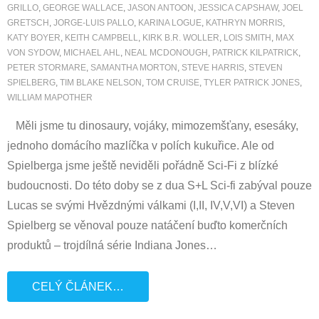
GRILLO
,
GEORGE WALLACE
,
JASON ANTOON
,
JESSICA CAPSHAW
,
JOEL
GRETSCH
,
JORGE-LUIS PALLO
,
KARINA LOGUE
,
KATHRYN MORRIS
,
KATY BOYER
,
KEITH CAMPBELL
,
KIRK B.R. WOLLER
,
LOIS SMITH
,
MAX
VON SYDOW
,
MICHAEL AHL
,
NEAL MCDONOUGH
,
PATRICK KILPATRICK
,
PETER STORMARE
,
SAMANTHA MORTON
,
STEVE HARRIS
,
STEVEN
SPIELBERG
,
TIM BLAKE NELSON
,
TOM CRUISE
,
TYLER PATRICK JONES
,
WILLIAM MAPOTHER
Měli jsme tu dinosaury, vojáky, mimozemšťany, esesáky,
jednoho domácího mazlíčka v polích kukuřice. Ale od
Spielberga jsme ještě neviděli pořádně Sci-Fi z blízké
budoucnosti. Do této doby se z dua S+L Sci-fi zabýval pouze
Lucas se svými Hvězdnými válkami (I,II, IV,V,VI) a Steven
Spielberg se věnoval pouze natáčení buďto komerčních
produktů – trojdílná série Indiana Jones
…
CELÝ ČLÁNEK…