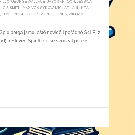
RILLO
,
GEORGE WALLACE
,
JASON ANTOON
,
JESSICA
,
LOIS SMITH
,
MAX VON SYDOW
,
MICHAEL AHL
,
NEAL
,
TOM CRUISE
,
TYLER PATRICK JONES
,
WILLIAM
pielberga jsme ještě neviděli pořádně Sci-Fi z
V,VI) a Steven Spielberg se věnoval pouze