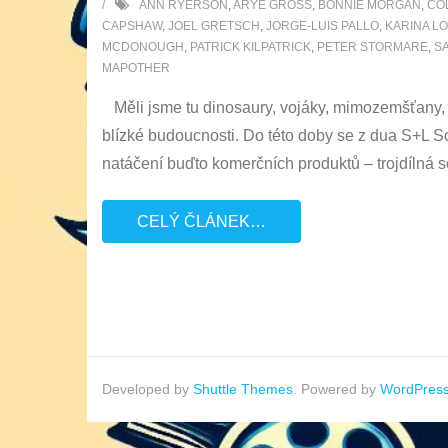
ANN RYERSON
,
ARYE GROSS
,
BONNIE MORGAN
,
CO
CAPSHAW
,
JOEL GRETSCH
,
JORGE-LUIS PALLO
,
KARINA L
MCDONOUGH
,
PATRICK KILPATRICK
,
PETER STORMARE
,
S
MAPOTHER
Měli jsme tu dinosaury, vojáky, mimozemšťany, e
blízké budoucnosti. Do této doby se z dua S+L Sc
natáčení buďto komerčních produktů – trojdílná s
CELÝ ČLÁNEK…
Developed by
Shuttle Themes
. Powered by
WordPres