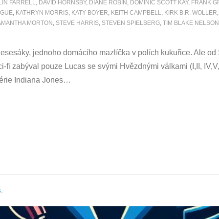
LIN FARRELL
,
DAVID HORNSBY
,
DIANE ROBIN
,
DOMINIC SCOTT KAY
,
FRANK G
OGUE
,
KATHRYN MORRIS
,
KATY BOYER
,
KEITH CAMPBELL
,
KIRK B.R. WOLLER
AMANTHA MORTON
,
STEVE HARRIS
,
STEVEN SPIELBERG
,
TIM BLAKE NELSON
sesáky, jednoho domácího mazlíčka v polích kukuřice. Ale od S
i-fi zabýval pouze Lucas se svými Hvězdnými válkami (I,II, IV,
érie Indiana Jones
…
s
.