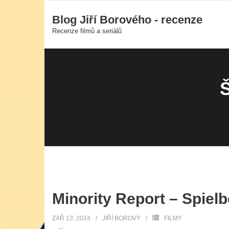
Skip
Blog Jiří Borového - recenze
to
Recenze filmů a seriálů
content
Minority Report – Spielb
ZÁŘ 13, 2024
JIŘÍ BOROVÝ
FILMY