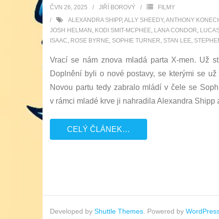
ČVN 26, 2025
JIŘÍ BOROVÝ
FILMY
ALEXANDRA SHIPP
,
ALLY SHEEDY
,
ANTHONY KONEC
JOSH HELMAN
,
KODI SMIT-MCPHEE
,
LANA CONDOR
,
LUCAS
ISAAC
,
ROSE BYRNE
,
SOPHIE TURNER
,
STAN LEE
,
STEPHE
Vrací se nám znova mladá parta X-men. Už sta
Doplnění byli o nové postavy, se kterými se už
Novou partu tedy zabralo mládí v čele se Soph
v rámci mladé krve ji nahradila Alexandra Shipp 
CELÝ ČLÁNEK…
Developed by
Shuttle Themes
. Powered by
WordPres