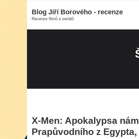
Skip
Blog Jiří Borového - recenze
to
Recenze filmů a seriálů
content
X-Men: Apokalypsa nám p
Prapůvodního z Egypta,