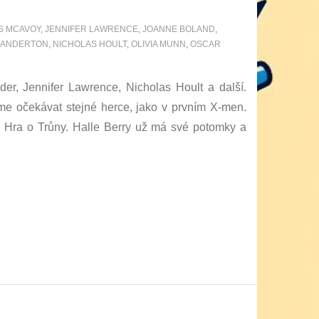
S MCAVOY
,
JENNIFER LAWRENCE
,
JOANNE BOLAND
,
GANDERTON
,
NICHOLAS HOULT
,
OLIVIA MUNN
,
OSCAR
r, Jennifer Lawrence, Nicholas Hoult a další.
eme očekávat stejné herce, jako v prvním X-men.
u Hra o Trůny. Halle Berry už má své potomky a