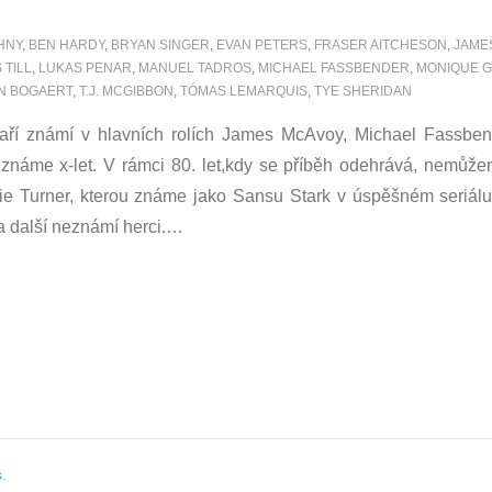
HNY
,
BEN HARDY
,
BRYAN SINGER
,
EVAN PETERS
,
FRASER AITCHESON
,
JAME
 TILL
,
LUKAS PENAR
,
MANUEL TADROS
,
MICHAEL FASSBENDER
,
MONIQUE 
N BOGAERT
,
T.J. MCGIBBON
,
TÓMAS LEMARQUIS
,
TYE SHERIDAN
ří známí v hlavních rolích James McAvoy, Michael Fassbende
 známe x-let. V rámci 80. let,kdy se příběh odehrává, nemůž
ie Turner, kterou známe jako Sansu Stark v úspěšném seriál
a další neznámí herci.
…
s
.