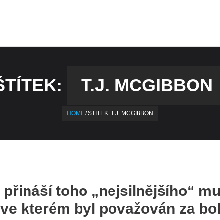
ŠTÍTEK:
T.J. MCGIBBON
HOME
/
ŠTÍTEK:
T.J. MCGIBBON
řináší toho „nejsilnějšího“ mu
 ve kterém byl považován za bo