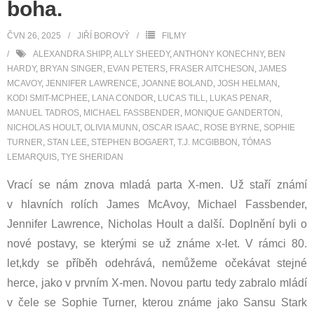
boha.
ČVN 26, 2025
JIŘÍ BOROVÝ
FILMY
ALEXANDRA SHIPP
,
ALLY SHEEDY
,
ANTHONY KONECHNY
,
BEN
HARDY
,
BRYAN SINGER
,
EVAN PETERS
,
FRASER AITCHESON
,
JAMES
MCAVOY
,
JENNIFER LAWRENCE
,
JOANNE BOLAND
,
JOSH HELMAN
,
KODI SMIT-MCPHEE
,
LANA CONDOR
,
LUCAS TILL
,
LUKAS PENAR
,
MANUEL TADROS
,
MICHAEL FASSBENDER
,
MONIQUE GANDERTON
,
NICHOLAS HOULT
,
OLIVIA MUNN
,
OSCAR ISAAC
,
ROSE BYRNE
,
SOPHIE
TURNER
,
STAN LEE
,
STEPHEN BOGAERT
,
T.J. MCGIBBON
,
TÓMAS
LEMARQUIS
,
TYE SHERIDAN
Vrací se nám znova mladá parta X-men. Už staří známí
v hlavních rolích James McAvoy, Michael Fassbender,
Jennifer Lawrence, Nicholas Hoult a další. Doplnění byli o
nové postavy, se kterými se už známe x-let. V rámci 80.
let,kdy se příběh odehrává, nemůžeme očekávat stejné
herce, jako v prvním X-men. Novou partu tedy zabralo mládí
v čele se Sophie Turner, kterou známe jako Sansu Stark