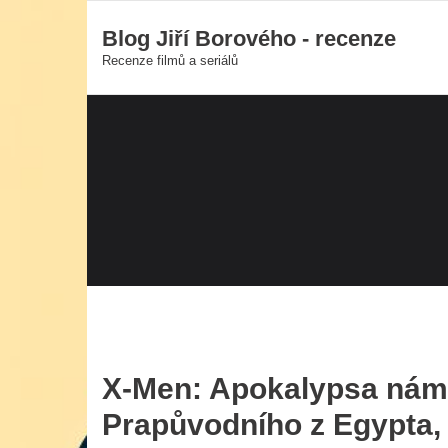
Skip
Blog Jiří Borového - recenze
to
Recenze filmů a seriálů
content
X-Men: Apokalypsa nám p
Prapůvodního z Egypta,