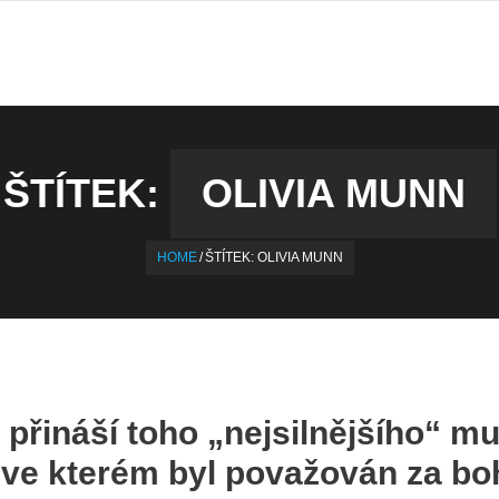
ŠTÍTEK:
OLIVIA MUNN
HOME
/
ŠTÍTEK:
OLIVIA MUNN
řináší toho „nejsilnějšího“ mu
 ve kterém byl považován za bo