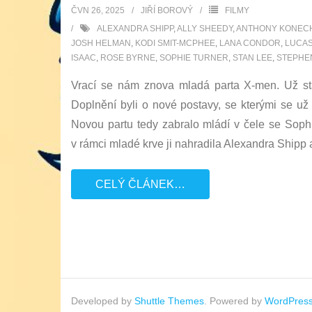
ČVN 26, 2025
JIŘÍ BOROVÝ
FILMY
ALEXANDRA SHIPP
,
ALLY SHEEDY
,
ANTHONY KONEC
JOSH HELMAN
,
KODI SMIT-MCPHEE
,
LANA CONDOR
,
LUCAS
ISAAC
,
ROSE BYRNE
,
SOPHIE TURNER
,
STAN LEE
,
STEPHE
Vrací se nám znova mladá parta X-men. Už sta
Doplnění byli o nové postavy, se kterými se už
Novou partu tedy zabralo mládí v čele se Soph
v rámci mladé krve ji nahradila Alexandra Shipp 
CELÝ ČLÁNEK…
Developed by
Shuttle Themes
. Powered by
WordPres