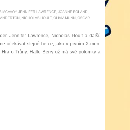
S MCAVOY
,
JENNIFER LAWRENCE
,
JOANNE BOLAND
,
GANDERTON
,
NICHOLAS HOULT
,
OLIVIA MUNN
,
OSCAR
r, Jennifer Lawrence, Nicholas Hoult a další.
eme očekávat stejné herce, jako v prvním X-men.
u Hra o Trůny. Halle Berry už má své potomky a