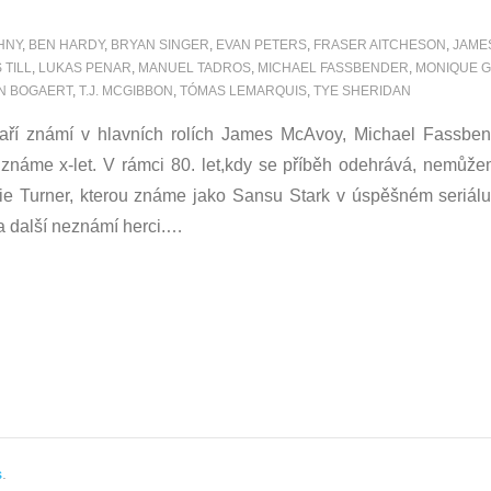
HNY
,
BEN HARDY
,
BRYAN SINGER
,
EVAN PETERS
,
FRASER AITCHESON
,
JAME
 TILL
,
LUKAS PENAR
,
MANUEL TADROS
,
MICHAEL FASSBENDER
,
MONIQUE 
N BOGAERT
,
T.J. MCGIBBON
,
TÓMAS LEMARQUIS
,
TYE SHERIDAN
ří známí v hlavních rolích James McAvoy, Michael Fassbende
 známe x-let. V rámci 80. let,kdy se příběh odehrává, nemůž
ie Turner, kterou známe jako Sansu Stark v úspěšném seriál
a další neznámí herci.
…
s
.