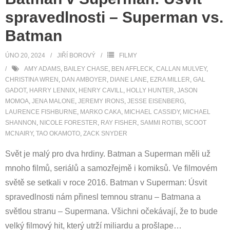
spravedlnosti – Superman vs.
Batman
ÚNO 20, 2024
JIŘÍ BOROVÝ
FILMY
AMY ADAMS
,
BAILEY CHASE
,
BEN AFFLECK
,
CALLAN MULVEY
,
CHRISTINA WREN
,
DAN AMBOYER
,
DIANE LANE
,
EZRA MILLER
,
GAL
GADOT
,
HARRY LENNIX
,
HENRY CAVILL
,
HOLLY HUNTER
,
JASON
MOMOA
,
JENA MALONE
,
JEREMY IRONS
,
JESSE EISENBERG
,
LAURENCE FISHBURNE
,
MARKO CAKA
,
MICHAEL CASSIDY
,
MICHAEL
SHANNON
,
NICOLE FORESTER
,
RAY FISHER
,
SAMMI ROTIBI
,
SCOOT
MCNAIRY
,
TAO OKAMOTO
,
ZACK SNYDER
Svět je malý pro dva hrdiny. Batman a Superman měli už
mnoho filmů, seriálů a samozřejmě i komiksů. Ve filmovém
světě se setkali v roce 2016. Batman v Superman: Úsvit
spravedlnosti nám přinesl temnou stranu – Batmana a
světlou stranu – Supermana. Všichni očekávají, že to bude
velký filmový hit, který utrží miliardu a prošlape
…