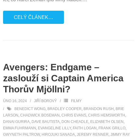
CELÝ ČLÁNEK…
Avengers: Endgame –
zaslouží si Captain America
Thorův Mjöllni?
ÚNO 16, 2024
JIŘÍ BOROVÝ
FILMY
BENEDICT WONG
,
BRADLEY COOPER
,
BRANDON RUSH
,
BRIE
LARSON
,
CHADWICK BOSEMAN
,
CHRIS EVANS
,
CHRIS HEMSWORTH
,
DANAI GURIRA
,
DAVE BAUTISTA
,
DON CHEADLE
,
ELIZABETH OLSEN
,
EMMA FUHRMANN
,
EVANGELINE LILLY
,
FAITH LOGAN
,
FRANK GRILLO
,
GWYNETH PALTROW
,
HIROJUKI SANADA
,
JEREMY RENNER
,
JIMMY RAY