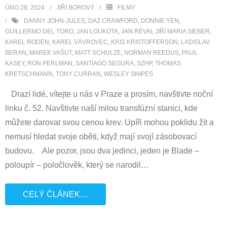
ÚNO 28, 2024
JIŘÍ BOROVÝ
FILMY
DANNY JOHN-JULES
,
DAZ CRAWFORD
,
DONNIE YEN
,
GUILLERMO DEL TORO
,
JAN LOUKOTA
,
JAN RÉVAI
,
JIŘÍ MARIA SIEBER
,
KAREL RODEN
,
KAREL VÁVROVEC
,
KRIS KRISTOFFERSON
,
LADISLAV
BERAN
,
MAREK VAŠUT
,
MATT SCHULZE
,
NORMAN REEDUS
,
PAUL
KASEY
,
RON PERLMAN
,
SANTIAGO SEGURA
,
SZHP
,
THOMAS
KRETSCHMANN
,
TONY CURRAN
,
WESLEY SNIPES
Drazí lidé, vítejte u nás v Praze a prosím, navštivte noční
linku č. 52. Navštivte naší milou transfúzní stanici, kde
můžete darovat svou cenou krev. Upíři mohou poklidu žít a
nemusí hledat svoje oběti, když mají svojí zásobovací
budovu. Ale pozor, jsou dva jedinci, jeden je Blade –
poloupír – poločlověk, který se narodil
…
CELÝ ČLÁNEK…