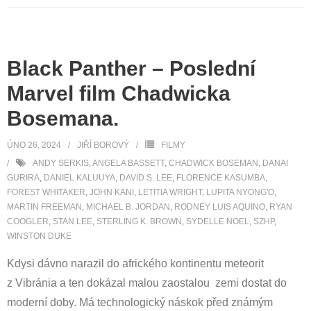
Black Panther – Poslední
Marvel film Chadwicka
Bosemana.
ÚNO 26, 2024
JIŘÍ BOROVÝ
FILMY
ANDY SERKIS
,
ANGELA BASSETT
,
CHADWICK BOSEMAN
,
DANAI
GURIRA
,
DANIEL KALUUYA
,
DAVID S. LEE
,
FLORENCE KASUMBA
,
FOREST WHITAKER
,
JOHN KANI
,
LETITIA WRIGHT
,
LUPITA NYONG'O
,
MARTIN FREEMAN
,
MICHAEL B. JORDAN
,
RODNEY LUIS AQUINO
,
RYAN
COOGLER
,
STAN LEE
,
STERLING K. BROWN
,
SYDELLE NOEL
,
SZHP
,
WINSTON DUKE
Kdysi dávno narazil do afrického kontinentu meteorit
z Vibránia a ten dokázal malou zaostalou zemi dostat do
moderní doby. Má technologický náskok před známým