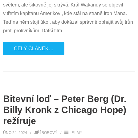
světem, ale šikovně jej skrývá. Král Wakandy se objevil
v třetím kapitánu Amerikovi, kde stál na straně Iron Mana.
Teď na něm stojí úkol, aby dokázal správně obhájit svůj trůn
proti protivníkům. Další film
…
CELÝ ČLÁNEK…
Bitevní loď – Peter Berg (Dr.
Billy Kronk z Chicago Hope)
režíruje
ÚNO 24, 2024
JIŘÍ BOROVÝ
FILMY