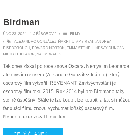
Birdman
ÚNO 23, 2024
JIŘÍ BOROVÝ
FILMY
ALEJANDRO GONZÁLEZ IÑÁRRITU
,
AMY RYAN
,
ANDREA
RISEBOROUGH
,
EDWARD NORTON
,
EMMA STONE
,
LINDSAY DUNCAN
,
MICHAEL KEATON
,
NAOMI WATTS
Tak dnes získal po roce znova Oscara. Nemyslím Leonarda,
ale myslím režiséra (Alejandro González Iñárritu), který
oscarový film vytvořil. REVENANT: Zmrtvýchvstání je
oscarový film roku 2015. Rok 2014 byl pro Birdmana taky
stejně úspěšný. Stále je lze koupit lze koupit, a tak si můžou
fanoušci filmu znovu vychutnat loňský oscarový film.
Nebudu recenzovat filmu, ten
…
CELÝ ČLÁNEK…