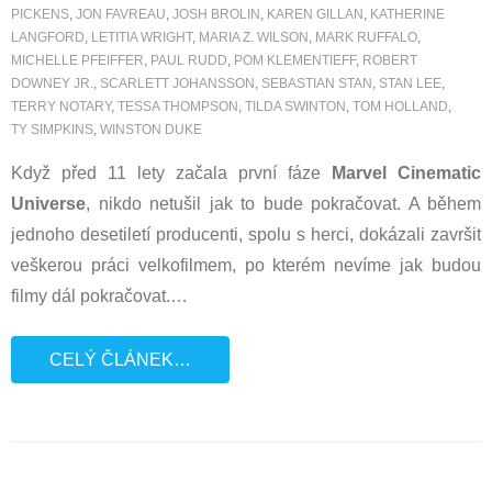
PICKENS
,
JON FAVREAU
,
JOSH BROLIN
,
KAREN GILLAN
,
KATHERINE
LANGFORD
,
LETITIA WRIGHT
,
MARIA Z. WILSON
,
MARK RUFFALO
,
MICHELLE PFEIFFER
,
PAUL RUDD
,
POM KLEMENTIEFF
,
ROBERT
DOWNEY JR.
,
SCARLETT JOHANSSON
,
SEBASTIAN STAN
,
STAN LEE
,
TERRY NOTARY
,
TESSA THOMPSON
,
TILDA SWINTON
,
TOM HOLLAND
,
TY SIMPKINS
,
WINSTON DUKE
Když před 11 lety začala první fáze
Marvel Cinematic
Universe
, nikdo netušil jak to bude pokračovat. A během
jednoho desetiletí producenti, spolu s herci, dokázali završit
veškerou práci velkofilmem, po kterém nevíme jak budou
filmy dál pokračovat.
…
CELÝ ČLÁNEK…