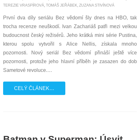
TEREZIE VRASPÍROVÁ
,
TOMÁŠ JEŘÁBEK
,
ZUZANA STIVÍNOVÁ
První dva díly seriálu Bez vědomí šly dnes na HBO, tak
trocha recenze neuškodí. Ivan Zachariáš patři mezi velkou
budoucnost český režisérů. Jeho krátká mini série Pustina,
kterou spolu vytvořil s Alice Nellis, získala mnoho
pozornosti. Nový seriál Bez vědomí přináší ještě více
pozornosti, protože jeho hlavní příběh je zasazen do dob
Sametové revoluce.
…
CELÝ ČLÁNEK…
Batman v Superman: Úsvit