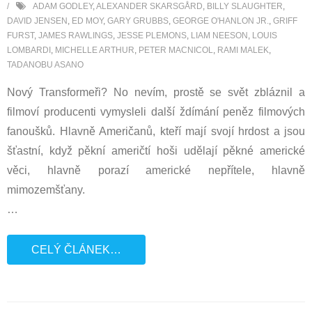
ADAM GODLEY
,
ALEXANDER SKARSGÅRD
,
BILLY SLAUGHTER
,
DAVID JENSEN
,
ED MOY
,
GARY GRUBBS
,
GEORGE O'HANLON JR.
,
GRIFF
FURST
,
JAMES RAWLINGS
,
JESSE PLEMONS
,
LIAM NEESON
,
LOUIS
LOMBARDI
,
MICHELLE ARTHUR
,
PETER MACNICOL
,
RAMI MALEK
,
TADANOBU ASANO
Nový Transformeři? No nevím, prostě se svět zbláznil a
filmoví producenti vymysleli další ždímání peněz filmových
fanoušků. Hlavně Američanů, kteří mají svojí hrdost a jsou
šťastní, když pěkní američtí hoši udělají pěkné americké
věci, hlavně porazí americké nepřítele, hlavně
mimozemšťany.
…
CELÝ ČLÁNEK…