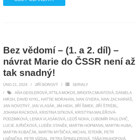
Bez vědomí – (1. a 2. díl) –
návrat Marie do ČSSR není až
tak snadný!
ÚNO 21, 2024
JIŘÍ BOROVÝ
SERIALY
AŇA GEISLEROVÁ
,
ATTILA MOKOS
,
BRIGITA CMUNTOVÁ
,
DANIELA
HIRSH
,
DAVID NYKL
,
HATTIE MORAHAN
,
IVAN G'VERA
,
IVAN ZACHARIÁŠ
,
JAN NOVOTNÝ
,
JAN VLASÁK
,
JIM HIGH
,
JIŘÍ ŠIMEK
,
JIŘÍ ŠTRÉBL
,
JOHANA RACKOVÁ
,
KRISTINA SITKOVÁ
,
KRISTÝNA MALÉŘOVÁ-
PODZIMKOVÁ
,
LENKA VLASÁKOVÁ
,
LEOŠ NOHA
,
ĽUBOMÍR PAULOVIČ
,
LUCIE JUŘIČKOVÁ
,
LUDĚK STANĚK
,
MARTIN HOFMANN
,
MARTIN HUBA
,
MARTIN KUBAČÁK
,
MARTIN MYŠIČKA
,
MICHAL ISTENÍK
,
PETR
LNĚNIČKA
,
PETR VÍZDAL
,
PETRA ŠPINDLEROVÁ
,
TÁŇA PAUHOFOVÁ
,