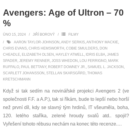
Avengers: Age of Ultron – 70
%
ÚNO 15, 2024
JIŘÍ BOROVÝ
FILMY
AARON TAYLOR-JOHNSON
,
ANDY SERKIS
,
ANTHONY MACKIE
,
CHRIS EVANS
,
CHRIS HEMSWORTH
,
COBIE SMULDERS
,
DON
CHEADLE
,
ELIZABETH OLSEN
,
HAYLEY ATWELL
,
IDRIS ELBA
,
JAMES
SPADER
,
JEREMY RENNER
,
JOSS WHEDON
,
LOU FERRIGNO
,
MARK
RUFFALO
,
PAUL BETTANY
,
ROBERT DOWNEY JR.
,
SAMUEL L. JACKSON
,
SCARLETT JOHANSSON
,
STELLAN SKARSGÅRD
,
THOMAS
KRETSCHMANN
Když si tak sedím na novinářské projekci Avengers 2 (ve
společnosti F.F. a A.P.), tak si říkám, bude to lepší nebo horší
než první díl, kdy se slavný tým hrdinů, IT všeuměla, boha,
120. letého staříka, zelené hroudy svalů atd.. spojil?
Vyřešení tohoto rébusu nechám na konec této recenze.
…