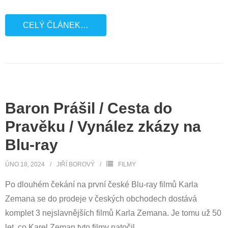
CELÝ ČLÁNEK…
Baron Prášil / Cesta do
Pravěku / Vynález zkázy na
Blu-ray
ÚNO 18, 2024
JIŘÍ BOROVÝ
FILMY
Po dlouhém čekání na první české Blu-ray filmů Karla
Zemana se do prodeje v českých obchodech dostává
komplet 3 nejslavnějších filmů Karla Zemana. Je tomu už 50
let, co Karel Zeman tyto filmy natočil.
…