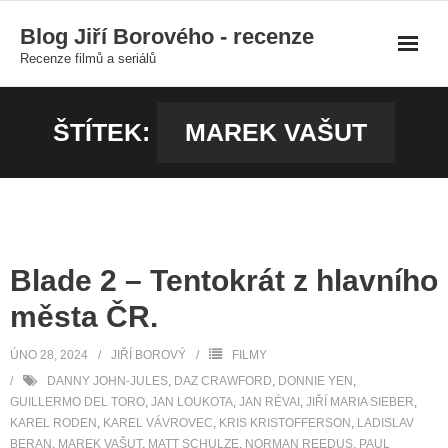
Skip
Blog Jiří Borového - recenze
to
Recenze filmů a seriálů
content
ŠTÍTEK:
MAREK VAŠUT
Blade 2 – Tentokrát z hlavního
města ČR.
ÚNO 28, 2024
JIŘÍ BOROVÝ
FILMY
DANNY JOHN-JULES
,
DAZ CRAWFORD
,
DONNIE YEN
,
GUILLERMO DEL TORO
,
JAN LOUKOTA
,
JAN RÉVAI
,
JIŘÍ MARIA SIEBER
,
KAREL RODEN
,
KAREL VÁVROVEC
,
KRIS KRISTOFFERSON
,
LADISLAV
BERAN
,
MAREK VAŠUT
,
MATT SCHULZE
,
NORMAN REEDUS
,
PAUL