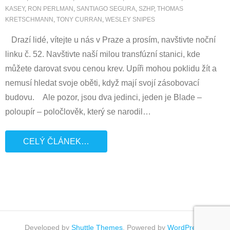
KASEY
,
RON PERLMAN
,
SANTIAGO SEGURA
,
SZHP
,
THOMAS
KRETSCHMANN
,
TONY CURRAN
,
WESLEY SNIPES
Drazí lidé, vítejte u nás v Praze a prosím, navštivte noční
linku č. 52. Navštivte naší milou transfúzní stanici, kde
můžete darovat svou cenou krev. Upíři mohou poklidu žít a
nemusí hledat svoje oběti, když mají svojí zásobovací
budovu. Ale pozor, jsou dva jedinci, jeden je Blade –
poloupír – poločlověk, který se narodil
…
CELÝ ČLÁNEK…
Developed by
Shuttle Themes
. Powered by
WordPress
.