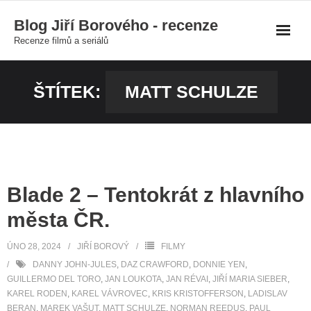
Skip
Blog Jiří Borového - recenze
to
Recenze filmů a seriálů
content
ŠTÍTEK:
MATT SCHULZE
Blade 2 – Tentokrát z hlavního
města ČR.
ÚNO 28, 2024
JIŘÍ BOROVÝ
FILMY
DANNY JOHN-JULES
,
DAZ CRAWFORD
,
DONNIE YEN
,
GUILLERMO DEL TORO
,
JAN LOUKOTA
,
JAN RÉVAI
,
JIŘÍ MARIA SIEBER
,
KAREL RODEN
,
KAREL VÁVROVEC
,
KRIS KRISTOFFERSON
,
LADISLAV
BERAN
,
MAREK VAŠUT
,
MATT SCHULZE
,
NORMAN REEDUS
,
PAUL