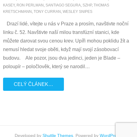
KASEY
,
RON PERLMAN
,
SANTIAGO SEGURA
,
SZHP
,
THOMAS
KRETSCHMANN
,
TONY CURRAN
,
WESLEY SNIPES
Drazí lidé, vítejte u nás v Praze a prosím, navštivte noční
linku č. 52. Navštivte naší milou transfúzní stanici, kde
můžete darovat svou cenou krev. Upíři mohou poklidu žít a
nemusí hledat svoje oběti, když mají svojí zásobovací
budovu. Ale pozor, jsou dva jedinci, jeden je Blade –
poloupír – poločlověk, který se narodil
…
CELÝ ČLÁNEK…
Developed by
Shuttle Themes
. Powered by
WordPress
.