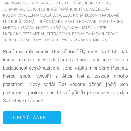
JAN NOVOTNÝ
,
JAN VLASÁK
,
JIM HIGH
,
JIŘÍ ŠIMEK
,
JIŘÍ ŠTRÉBL
,
JOHANA RACKOVÁ
,
KRISTINA SITKOVÁ
,
KRISTÝNA MALÉŘOVÁ-
PODZIMKOVÁ
,
LENKA VLASÁKOVÁ
,
LEOŠ NOHA
,
ĽUBOMÍR PAULOVIČ
,
LUCIE JUŘIČKOVÁ
,
LUDĚK STANĚK
,
MARTIN HOFMANN
,
MARTIN HUBA
,
MARTIN KUBAČÁK
,
MARTIN MYŠIČKA
,
MICHAL ISTENÍK
,
PETR
LNĚNIČKA
,
PETR VÍZDAL
,
PETRA ŠPINDLEROVÁ
,
TÁŇA PAUHOFOVÁ
,
TEREZIE VRASPÍROVÁ
,
TOMÁŠ JEŘÁBEK
,
ZUZANA STIVÍNOVÁ
První dva díly seriálu Bez vědomí šly dnes na HBO, tak
trocha recenze neuškodí. Ivan Zachariáš patři mezi velkou
budoucnost český režisérů. Jeho krátká mini série Pustina,
kterou spolu vytvořil s Alice Nellis, získala mnoho
pozornosti. Nový seriál Bez vědomí přináší ještě více
pozornosti, protože jeho hlavní příběh je zasazen do dob
Sametové revoluce.
…
CELÝ ČLÁNEK…