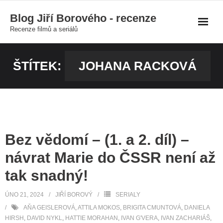
Skip
Blog Jiří Borového - recenze
to
Recenze filmů a seriálů
content
ŠTÍTEK:
JOHANA RACKOVÁ
Bez vědomí – (1. a 2. díl) –
návrat Marie do ČSSR není až
tak snadný!
ÚNO 21, 2024
JIŘÍ BOROVÝ
SERIALY
AŇA GEISLEROVÁ
,
ATTILA MOKOS
,
BRIGITA CMUNTOVÁ
,
DANIELA
HIRSH
,
DAVID NYKL
,
HATTIE MORAHAN
,
IVAN G'VERA
,
IVAN ZACHARIÁŠ
,