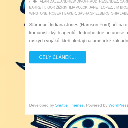
ALAN DALE
,
ANDREW DIVOFF
,
AUDI RESENDEZ
,
CAR
BARRETT
,
IGOR ŽIŽIKIN
,
ILIA VOLOK
,
JANET LOPEZ
,
JIM BR
WINSTONE
,
ROBERT BAKER
,
SASHA SPIELBERG
,
SHIA LAB
Stárnoucí Indiana Jones (Harrison Ford) učí na un
komunistických agentů. Jednoho dne ho unese pr
ruských vojáků, kteří hledají na americké zákla
CELÝ ČLÁNEK…
Developed by
Shuttle Themes
. Powered by
WordPres