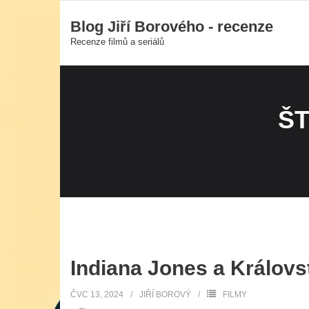
Skip
Blog Jiří Borového - recenze
to
Recenze filmů a seriálů
content
ŠT
Indiana Jones a Královst
ČVC 13, 2024
JIŘÍ BOROVÝ
FILMY