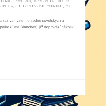
TCHENKO
,
ERROL SACK
,
HARRISON FORD
,
HELENA
RTIN DEW
,
NEIL FLYNN
,
PASHA D. LYCHNIKOFF
,
RAY
ka zažívá hysterii ohledně sovětských a
lko (Cate Blanchett), již doprovází několik