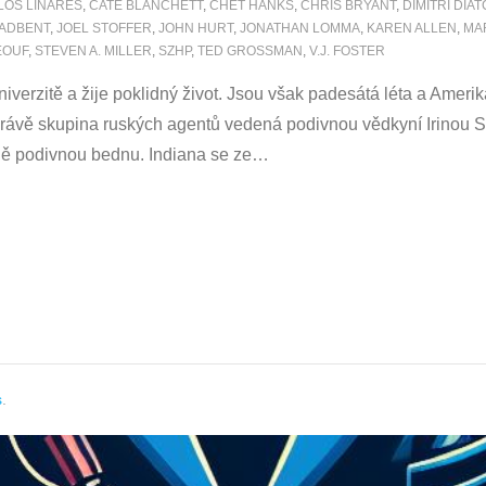
LOS LINARES
,
CATE BLANCHETT
,
CHET HANKS
,
CHRIS BRYANT
,
DIMITRI DIA
OADBENT
,
JOEL STOFFER
,
JOHN HURT
,
JONATHAN LOMMA
,
KAREN ALLEN
,
MA
EOUF
,
STEVEN A. MILLER
,
SZHP
,
TED GROSSMAN
,
V.J. FOSTER
iverzitě a žije poklidný život. Jsou však padesátá léta a Ameri
ávě skupina ruských agentů vedená podivnou vědkyní Irinou Spa
dně podivnou bednu. Indiana se ze
…
s
.