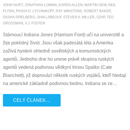
JOHN HURT
,
JONATHAN LOMMA
,
KAREN ALLEN
,
MARTIN DEW
,
NEIL
FLYNN
,
PASHA D. LYCHNIKOFF
,
RAY WINSTONE
,
ROBERT BAKER
,
SASHA SPIELBERG
,
SHIA LABEOUF
,
STEVEN A. MILLER
,
SZHP
,
TED
GROSSMAN
,
V.J. FOSTER
Stárnoucí Indiana Jones (Harrison Ford) učí na univerzitě a
žije poklidný život. Jsou však padesátá léta a Amerika
zažívá hysterii ohledně sovětských a komunistických
agentů. Jednoho dne ho unese právě skupina ruských
agentů vedená podivnou vědkyní Irinou Spalko (Cate
Blanchett), již doprovází několik ruských vojáků, kteří hledají
na americké základně podivnou bednu. Indiana se ze
…
CELÝ ČLÁNEK…