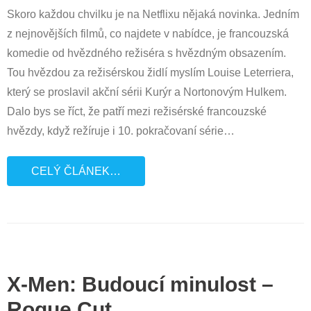
Skoro každou chvilku je na Netflixu nějaká novinka. Jedním
z nejnovějších filmů, co najdete v nabídce, je francouzská
komedie od hvězdného režiséra s hvězdným obsazením.
Tou hvězdou za režisérskou židlí myslím Louise Leterriera,
který se proslavil akční sérii Kurýr a Nortonovým Hulkem.
Dalo bys se říct, že patří mezi režisérské francouzské
hvězdy, když režíruje i 10. pokračovaní série
…
CELÝ ČLÁNEK…
X-Men: Budoucí minulost –
Rogue Cut