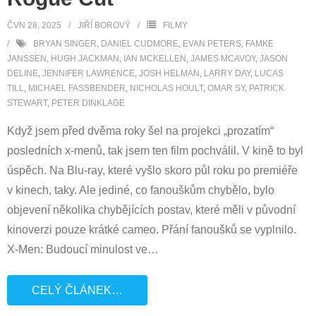
ČVN 28, 2025
JIŘÍ BOROVÝ
FILMY
BRYAN SINGER
,
DANIEL CUDMORE
,
EVAN PETERS
,
FAMKE
JANSSEN
,
HUGH JACKMAN
,
IAN MCKELLEN
,
JAMES MCAVOY
,
JASON
DELINE
,
JENNIFER LAWRENCE
,
JOSH HELMAN
,
LARRY DAY
,
LUCAS
TILL
,
MICHAEL FASSBENDER
,
NICHOLAS HOULT
,
OMAR SY
,
PATRICK
STEWART
,
PETER DINKLAGE
Když jsem před dvěma roky šel na projekci „prozatím“
posledních x-menů, tak jsem ten film pochválil. V kině to byl
úspěch. Na Blu-ray, které vyšlo skoro půl roku po premiéře
v kinech, taky. Ale jediné, co fanouškům chybělo, bylo
objevení několika chybějících postav, které měli v původní
kinoverzi pouze krátké cameo. Přání fanoušků se vyplnilo.
X-Men: Budoucí minulost ve
…
CELÝ ČLÁNEK…