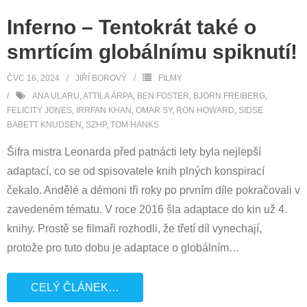
Inferno – Tentokrát také o
smrtícím globálnímu spiknutí!
ČVC 16, 2024
JIŘÍ BOROVÝ
FILMY
ANA ULARU
,
ATTILA ÁRPA
,
BEN FOSTER
,
BJÖRN FREIBERG
,
FELICITY JONES
,
IRRFAN KHAN
,
OMAR SY
,
RON HOWARD
,
SIDSE
BABETT KNUDSEN
,
SZHP
,
TOM HANKS
Šifra mistra Leonarda před patnácti lety byla nejlepší
adaptací, co se od spisovatele knih plných konspirací
čekalo. Andělé a démoni tři roky po prvním díle pokračovali v
zavedeném tématu. V roce 2016 šla adaptace do kin už 4.
knihy. Prostě se filmaři rozhodli, že třetí díl vynechají,
protože pro tuto dobu je adaptace o globálním
…
CELÝ ČLÁNEK…