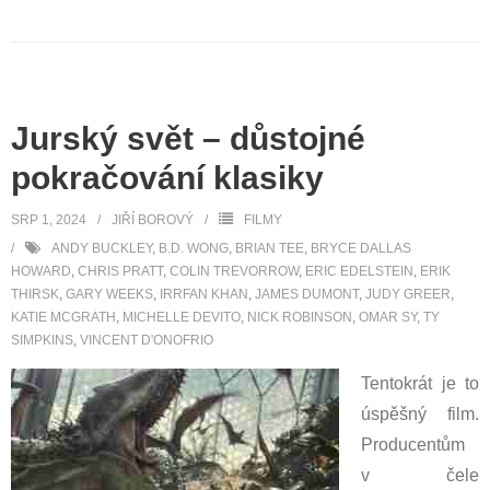
Jurský svět – důstojné
pokračování klasiky
SRP 1, 2024
JIŘÍ BOROVÝ
FILMY
ANDY BUCKLEY
,
B.D. WONG
,
BRIAN TEE
,
BRYCE DALLAS
HOWARD
,
CHRIS PRATT
,
COLIN TREVORROW
,
ERIC EDELSTEIN
,
ERIK
THIRSK
,
GARY WEEKS
,
IRRFAN KHAN
,
JAMES DUMONT
,
JUDY GREER
,
KATIE MCGRATH
,
MICHELLE DEVITO
,
NICK ROBINSON
,
OMAR SY
,
TY
SIMPKINS
,
VINCENT D'ONOFRIO
Tentokrát je to
úspěšný film.
Producentům
v čele