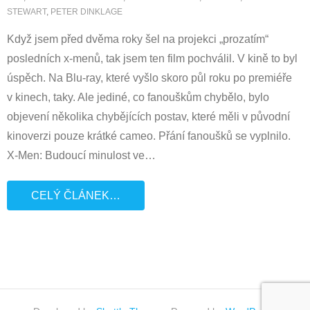
STEWART
,
PETER DINKLAGE
Když jsem před dvěma roky šel na projekci „prozatím“
posledních x-menů, tak jsem ten film pochválil. V kině to byl
úspěch. Na Blu-ray, které vyšlo skoro půl roku po premiéře
v kinech, taky. Ale jediné, co fanouškům chybělo, bylo
objevení několika chybějících postav, které měli v původní
kinoverzi pouze krátké cameo. Přání fanoušků se vyplnilo.
X-Men: Budoucí minulost ve
…
CELÝ ČLÁNEK…