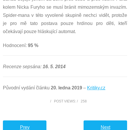
kolem Nicka Furyho se musí bránit mimozemským invazím.
Spider-mana v této vyvolené skupině nechci vidět, protože
je pro mě tato postava pouze hrdinou pro děti, kteří
očekávají pouze hláskující automat.
Hodnocení:
95 %
Recenze sepsána:
16. 5. 2014
Původní vydání článku
20. ledna 2019
–
Kritiky.cz
POST VIEWS:
258
Prev
Next