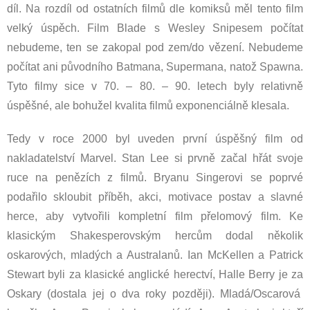
díl. Na rozdíl od ostatních filmů dle komiksů měl tento film
velký úspěch. Film Blade s Wesley Snipesem počítat
nebudeme, ten se zakopal pod zem/do vězení. Nebudeme
počítat ani původního Batmana, Supermana, natož Spawna.
Tyto filmy sice v 70. – 80. – 90. letech byly relativně
úspěšné, ale bohužel kvalita filmů exponenciálně klesala.
Tedy v roce 2000 byl uveden první úspěšný film od
nakladatelství Marvel. Stan Lee si prvně začal hřát svoje
ruce na penězích z filmů. Bryanu Singerovi se poprvé
podařilo skloubit příběh, akci, motivace postav a slavné
herce, aby vytvořili kompletní film přelomový film. Ke
klasickým Shakesperovským hercům dodal několik
oskarových, mladých a Australanů. Ian McKellen a Patrick
Stewart byli za klasické anglické herectví, Halle Berry je za
Oskary (dostala jej o dva roky později). Mladá/Oscarová