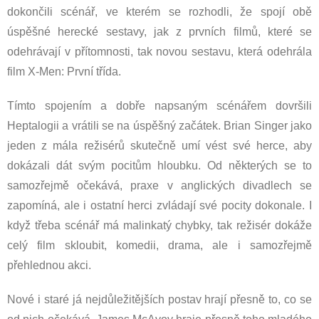
dokončili scénář, ve kterém se rozhodli, že spojí obě
úspěšné herecké sestavy, jak z prvních filmů, které se
odehrávají v přítomnosti, tak novou sestavu, která odehrála
film X-Men: První třída.
Tímto spojením a dobře napsaným scénářem dovršili
Heptalogii a vrátili se na úspěšný začátek. Brian Singer jako
jeden z mála režisérů skutečně umí vést své herce, aby
dokázali dát svým pocitům hloubku. Od některých se to
samozřejmě očekává, praxe v anglických divadlech se
zapomíná, ale i ostatní herci zvládají své pocity dokonale. I
když třeba scénář má malinkatý chybky, tak režisér dokáže
celý film skloubit, komedii, drama, ale i samozřejmě
přehlednou akci.
Nové i staré já nejdůležitějších postav hrají přesně to, co se