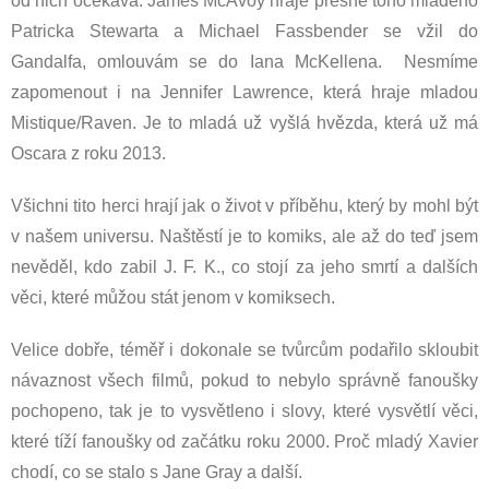
od nich očekává. James McAvoy hraje přesně toho mladého
Patricka Stewarta a Michael Fassbender se vžil do
Gandalfa, omlouvám se do Iana McKellena. Nesmíme
zapomenout i na Jennifer Lawrence, která hraje mladou
Mistique/Raven. Je to mladá už vyšlá hvězda, která už má
Oscara z roku 2013.
Všichni tito herci hrají jak o život v příběhu, který by mohl být
v našem universu. Naštěstí je to komiks, ale až do teď jsem
nevěděl, kdo zabil J. F. K., co stojí za jeho smrtí a dalších
věci, které můžou stát jenom v komiksech.
Velice dobře, téměř i dokonale se tvůrcům podařilo skloubit
návaznost všech filmů, pokud to nebylo správně fanoušky
pochopeno, tak je to vysvětleno i slovy, které vysvětlí věci,
které tíží fanoušky od začátku roku 2000. Proč mladý Xavier
chodí, co se stalo s Jane Gray a další.