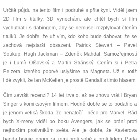
Určitě půjdu na tento film i podruhé s přítelkyní. Viděl jsem
2D film s titulky. 3D vynechám, ale chtěl bych si film
vychutnat i s dabingem, aby se nemusel rozptylovat čtením
titulků. Je dobře, že už vím, kdo koho bude dabovat, že se
zachová nejstarší obsazení. Patrick Stewart – Pavel
Soukup, Hugh Jackman – Zdeněk Mahdal. Samozřejmostí
je i Lumír Olšovský a Martin Stránský. Cením si i Petra
Pelzera, kterého poprvé uslyšíme na Magneta. Už si totiž
lidé zvykli, že Ian McKellen je prostě Gandalf s tímto hlasem.
Čím završit recenzi? 14 let trvalo, až se znovu vrátil Bryan
Singer s komiksovým filmem. Hodně dobře se to podařilo a
je jenom veliká škoda, že nenatočí i něco pro Marvel. Rád
bych X-meny viděl po boku Avengers, jak se brání proti
nejhorším protivníkům světa. Ale je dobře, že Xavierova
banda bojuje jenom za zemi proti sobě a proti lidem. Parta