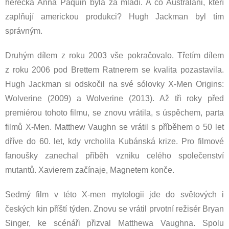
herečka Anna Paquin byla za mládí. A co Australani, kteří
zaplňují americkou produkci? Hugh Jackman byl tím
správným.
Druhým dílem z roku 2003 vše pokračovalo. Třetím dílem
z roku 2006 pod Brettem Ratnerem se kvalita pozastavila.
Hugh Jackman si odskočil na své sólovky X-Men Origins:
Wolverine (2009) a Wolverine (2013). Až tři roky před
premiérou tohoto filmu, se znovu vrátila, s úspěchem, parta
filmů X-Men. Matthew Vaughn se vrátil s příběhem o 50 let
dříve do 60. let, kdy vrcholila Kubánská krize. Pro filmové
fanoušky zanechal příběh vzniku celého společenství
mutantů. Xavierem začínaje, Magnetem konče.
Sedmý film v této X-men mytologii jde do světových i
českých kin příští týden. Znovu se vrátil prvotní režisér Bryan
Singer, ke scénáři přizval Matthewa Vaughna. Spolu