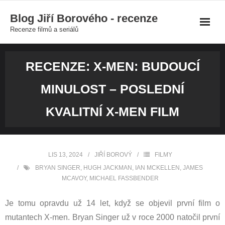
Skip
Blog Jiří Borového - recenze
to
Recenze filmů a seriálů
content
RECENZE: X-MEN: BUDOUCÍ
MINULOST – POSLEDNÍ
KVALITNÍ X-MEN FILM
LIS 13, 2024
JIŘÍ BOROVÝ
FILMY
BRYAN SINGER
,
HUGH JACKMAN
,
IAN MCKELLEN
,
JAMES
MCAVOY
,
MICHAEL FASSBENDER
Je tomu opravdu už 14 let, když se objevil první film o
mutantech X-men. Bryan Singer už v roce 2000 natočil první