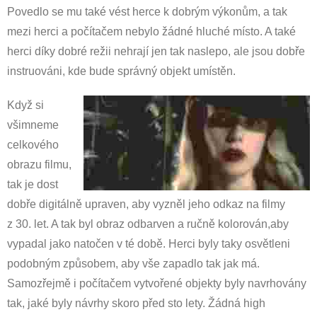
Povedlo se mu také vést herce k dobrým výkonům, a tak
mezi herci a počítačem nebylo žádné hluché místo. A také
herci díky dobré režii nehrají jen tak naslepo, ale jsou dobře
instruováni, kde bude správný objekt umístěn.
Když si
všimneme
celkového
obrazu filmu,
tak je dost
dobře digitálně upraven, aby vyzněl jeho odkaz na filmy
z 30. let. A tak byl obraz odbarven a ručně kolorován,aby
vypadal jako natočen v té době. Herci byly taky osvětleni
podobným způsobem, aby vše zapadlo tak jak má.
Samozřejmě i počítačem vytvořené objekty byly navrhovány
tak, jaké byly návrhy skoro před sto lety. Žádná high