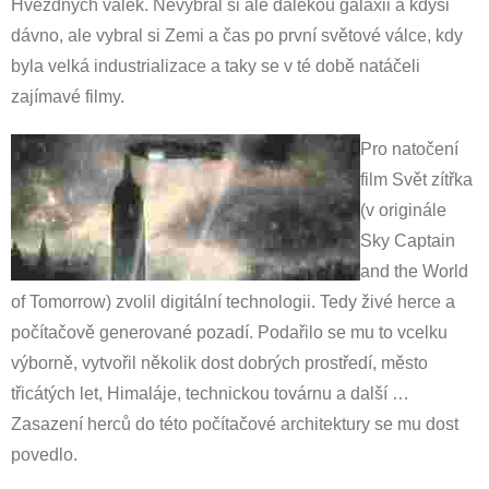
Hvězdných válek. Nevybral si ale dalekou galaxii a kdysi
dávno, ale vybral si Zemi a čas po první světové válce, kdy
byla velká industrializace a taky se v té době natáčeli
zajímavé filmy.
Pro natočení
film Svět zítřka
(v originále
Sky Captain
and the World
of Tomorrow) zvolil digitální technologii. Tedy živé herce a
počítačově generované pozadí. Podařilo se mu to vcelku
výborně, vytvořil několik dost dobrých prostředí, město
třicátých let, Himaláje, technickou továrnu a další …
Zasazení herců do této počítačové architektury se mu dost
povedlo.