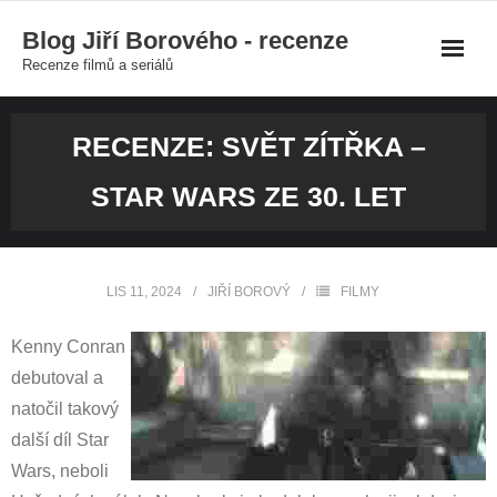
Skip
Blog Jiří Borového - recenze
to
Recenze filmů a seriálů
content
RECENZE: SVĚT ZÍTŘKA –
STAR WARS ZE 30. LET
LIS 11, 2024
JIŘÍ BOROVÝ
FILMY
Kenny Conran
debutoval a
natočil takový
další díl Star
Wars, neboli