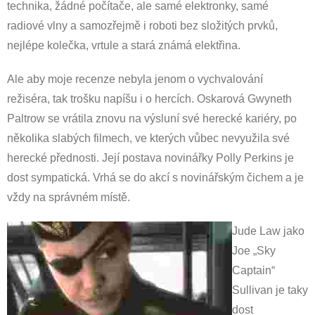
technika, žádné počítače, ale samé elektronky, samé
radiové vlny a samozřejmě i roboti bez složitých prvků,
nejlépe kolečka, vrtule a stará známá elektřina.
Ale aby moje recenze nebyla jenom o vychvalování
režiséra, tak trošku napíšu i o hercích. Oskarová Gwyneth
Paltrow se vrátila znovu na výsluní své herecké kariéry, po
několika slabých filmech, ve kterých vůbec nevyužila své
herecké přednosti. Její postava novinářky Polly Perkins je
dost sympatická. Vrhá se do akcí s novinářským čichem a je
vždy na správném místě.
Jude Law jako
Joe „Sky
Captain“
Sullivan je taky
dost