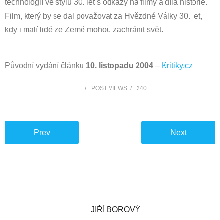
technologií ve stylu 30. let s odkazy na filmy a díla historie.
Film, který by se dal považovat za Hvězdné Války 30. let,
kdy i malí lidé ze Země mohou zachránit svět.
Původní vydání článku
10. listopadu 2004
–
Kritiky.cz
POST VIEWS:
240
Prev
Next
JIŘÍ BOROVÝ