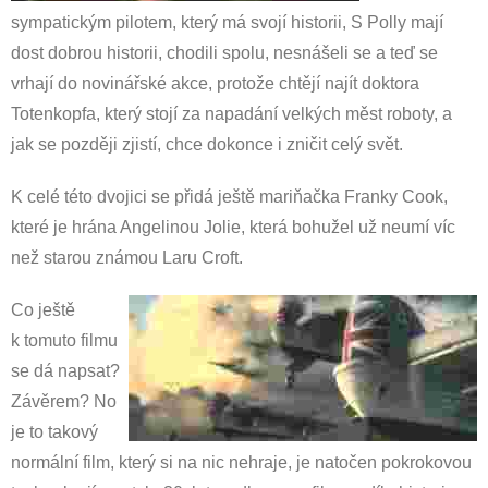
sympatickým pilotem, který má svojí historii, S Polly mají
dost dobrou historii, chodili spolu, nesnášeli se a teď se
vrhají do novinářské akce, protože chtějí najít doktora
Totenkopfa, který stojí za napadání velkých měst roboty, a
jak se později zjistí, chce dokonce i zničit celý svět.
K celé této dvojici se přidá ještě mariňačka Franky Cook,
které je hrána Angelinou Jolie, která bohužel už neumí víc
než starou známou Laru Croft.
Co ještě
k tomuto filmu
se dá napsat?
Závěrem? No
je to takový
normální film, který si na nic nehraje, je natočen pokrokovou