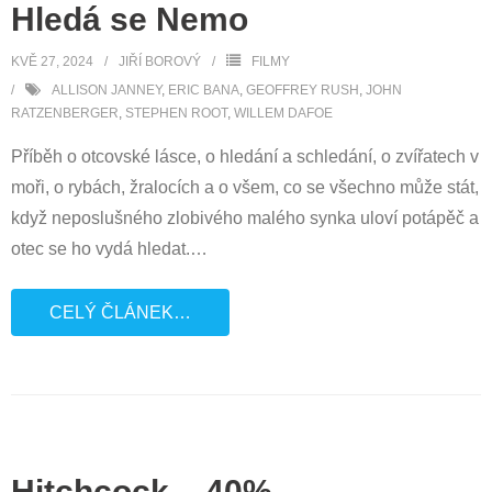
Hledá se Nemo
KVĚ 27, 2024
JIŘÍ BOROVÝ
FILMY
ALLISON JANNEY
,
ERIC BANA
,
GEOFFREY RUSH
,
JOHN
RATZENBERGER
,
STEPHEN ROOT
,
WILLEM DAFOE
Příběh o otcovské lásce, o hledání a schledání, o zvířatech v
moři, o rybách, žralocích a o všem, co se všechno může stát,
když neposlušného zlobivého malého synka uloví potápěč a
otec se ho vydá hledat.
…
CELÝ ČLÁNEK…
Hitchcock – 40%