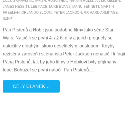
LILLY
,
GRAHAM MCTAVISH
,
HUGO WEAVING
,
IAN HOLM
,
IAN MCKELLEN
,
JAMES NESBITT
,
LEE PACE
,
LUKE EVANS
,
MANU BENNETT
,
MARTIN
FREEMAN
,
ORLANDO BLOOM
,
PETER JACKSON
,
RICHARD ARMITAGE
,
SZHP
Pán Prstenů a Hobit jsou podobné filmy jako série Star
Wars. Natočili se první 4. až 6. díly a jejich prequely se
natočili v dlouhým, skoro desetiletým, odstupem. Kdyby
režisér a zároveň i scénárista Peter Jackson nenatočil trilogii
Pána Prstenů, tak by jeho filmy o Hobitovi byly přijímány
lépe. Bohužel se první natočil Pán Prstenů
…
CELÝ ČLÁNEK…