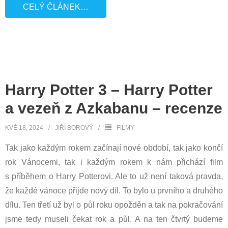
CELÝ ČLÁNEK…
Harry Potter 3 – Harry Potter
a vezeň z Azkabanu – recenze
KVĚ 18, 2024
JIŘÍ BOROVÝ
FILMY
Tak jako každým rokem začínají nové období, tak jako končí
rok Vánocemi, tak i každým rokem k nám přichází film
s příběhem o Harry Potterovi. Ale to už není taková pravda,
že každé vánoce přijde nový díl. To bylo u prvního a druhého
dílu. Ten třetí už byl o půl roku opožděn a tak na pokračování
jsme tedy museli čekat rok a půl. A na ten čtvrtý budeme