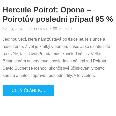
Hercule Poirot: Opona –
Poirotův poslední případ 95 %
KVĚ 24, 2024
JIŘÍ BOROVÝ
SERIALY
Jedinou věcí, která nám zůstává po tisíce let, je slunce a
naše země. Život je krátký v poměru času. Jako ostatní lidé
na světě, tak i život Poirota musí končit. Tvůrci z Velké
Británie nám naservírovali posledních pět epizod Poirota.
David Suchet se rozhodl ukončit své účinkování v tomto
seriálu a natočit opravdu poslední díly. A to včetně
…
CELÝ ČLÁNEK…