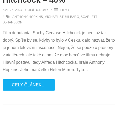
KVĚ 26, 2024
JIŘÍ BOROVÝ
FILMY
ANTHONY HOPKINS
,
MICHAEL STUHLBARG
,
SCARLETT
JOHANSSON
Film debutanta Sachy Gervase Hitchcock je není až tak
dobrý. Spíše by se, kdyby to bylo v Česku, dalo nazvat, že to
je jenom televizní inscenace. Nejen, že se pouze o prostory
v ateliérech, ale také o tom, že moc herců ve filmu nehraje.
Hlavní postavu, tedy Alfreda Hitchcocka, hraje Anthony
Hopkins. Jeho manželku Helen Mirren. Tyto
…
CELÝ ČLÁNEK…