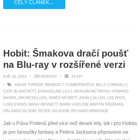
CELÝ ČLÁNEK…
Hobit: Šmakova dračí poušť
na Blu-ray v rozšířené verzi
KVĚ 30, 2024
JIŘÍ BOROVÝ
FILMY
AIDAN TURNER
,
BENEDICT CUMBERBATCH
,
BILLY CONNOLLY
,
CATE BLANCHETT
,
EVANGELINE LILLY
,
GRAHAM MCTAVISH
,
HOWARD
SHORE
,
IAN MCKELLEN
,
JAMES NESBITT
,
JOHN CALLEN
,
LEE PACE
,
LUKE EVANS
,
MANU BENNETT
,
MARK HADLOW
,
MARTIN FREEMAN
,
ORLANDO BLOOM
,
PETER JACKSON
,
RICHARD ARMITAGE
Jak u Pána Prstenů před více než deseti lety, tak i pro Hobita
je pro fanoušky fantasy a Petera Jacksona připraveno ne