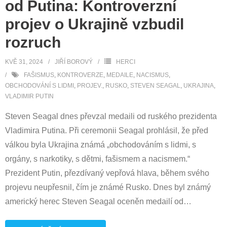
od Putina: Kontroverzní
projev o Ukrajině vzbudil
rozruch
KVĚ 31, 2024
JIŘÍ BOROVÝ
HERCI
FAŠISMUS
,
KONTROVERZE
,
MEDAILE
,
NACISMUS
,
OBCHODOVÁNÍ S LIDMI
,
PROJEV.
,
RUSKO
,
STEVEN SEAGAL
,
UKRAJINA
,
VLADIMIR PUTIN
Steven Seagal dnes převzal medaili od ruského prezidenta
Vladimira Putina. Při ceremonii Seagal prohlásil, že před
válkou byla Ukrajina známá „obchodováním s lidmi, s
orgány, s narkotiky, s dětmi, fašismem a nacismem.“
Prezident Putin, přezdívaný vepřová hlava, během svého
projevu neupřesnil, čím je známé Rusko. Dnes byl známý
americký herec Steven Seagal oceněn medailí od
…