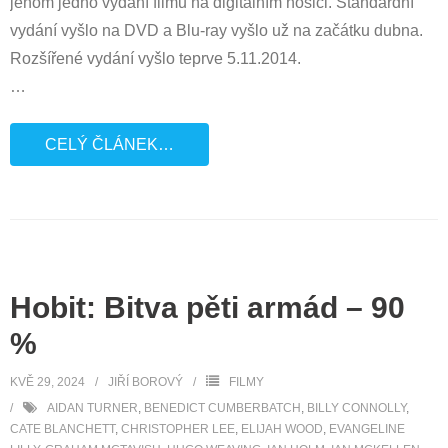
jenom jedno vydání filmu na digitálním nosiči. Standardní
vydání vyšlo na DVD a Blu-ray vyšlo už na začátku dubna.
Rozšířené vydání vyšlo teprve 5.11.2014.
…
CELÝ ČLÁNEK…
Hobit: Bitva pěti armád – 90
%
KVĚ 29, 2024
JIŘÍ BOROVÝ
FILMY
AIDAN TURNER
,
BENEDICT CUMBERBATCH
,
BILLY CONNOLLY
,
CATE BLANCHETT
,
CHRISTOPHER LEE
,
ELIJAH WOOD
,
EVANGELINE