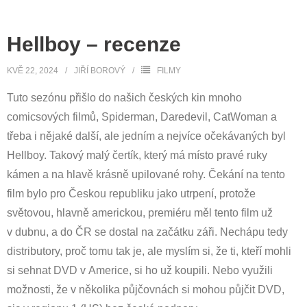
Hellboy – recenze
KVĚ 22, 2024
JIŘÍ BOROVÝ
FILMY
Tuto sezónu přišlo do našich českých kin mnoho
comicsových filmů, Spiderman, Daredevil, CatWoman a
třeba i nějaké další, ale jedním a nejvíce očekávaných byl
Hellboy. Takový malý čertík, který má místo pravé ruky
kámen a na hlavě krásně upilované rohy. Čekání na tento
film bylo pro Českou republiku jako utrpení, protože
světovou, hlavně americkou, premiéru měl tento film už
v dubnu, a do ČR se dostal na začátku záři. Nechápu tedy
distributory, proč tomu tak je, ale myslím si, že ti, kteří mohli
si sehnat DVD v Americe, si ho už koupili. Nebo využili
možnosti, že v několika půjčovnách si mohou půjčit DVD,