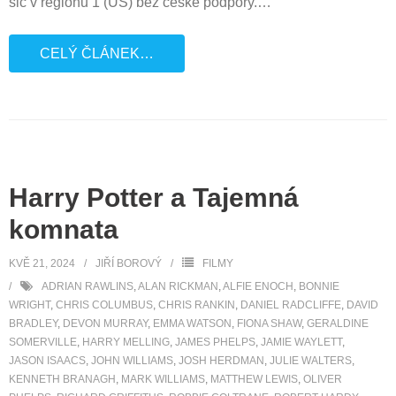
sic v regionu 1 (US) bez české podpory.
…
CELÝ ČLÁNEK…
Harry Potter a Tajemná
komnata
KVĚ 21, 2024
JIŘÍ BOROVÝ
FILMY
ADRIAN RAWLINS
,
ALAN RICKMAN
,
ALFIE ENOCH
,
BONNIE
WRIGHT
,
CHRIS COLUMBUS
,
CHRIS RANKIN
,
DANIEL RADCLIFFE
,
DAVID
BRADLEY
,
DEVON MURRAY
,
EMMA WATSON
,
FIONA SHAW
,
GERALDINE
SOMERVILLE
,
HARRY MELLING
,
JAMES PHELPS
,
JAMIE WAYLETT
,
JASON ISAACS
,
JOHN WILLIAMS
,
JOSH HERDMAN
,
JULIE WALTERS
,
KENNETH BRANAGH
,
MARK WILLIAMS
,
MATTHEW LEWIS
,
OLIVER