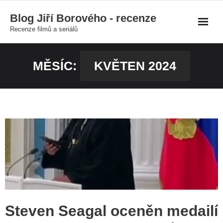
Skip
Blog Jiří Borového - recenze
to
Recenze filmů a seriálů
content
MĚSÍC:
KVĚTEN 2024
Steven Seagal oceněn medailí