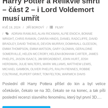
Harry Potter a Relikvie smrti
– část 2 – i Lord Voldemort
musí umřít
KVĚ 19, 2024
JIŘÍ BOROVÝ
FILMY
ADRIAN RAWLINS
,
ALAN RICKMAN
,
ALFIE ENOCH
,
BONNIE
WRIGHT
,
CHRIS RANKIN
,
CIARÁN HINDS
,
DANIEL RADCLIFFE
,
DAVID
BRADLEY
,
DAVID THEWLIS
,
DEVON MURRAY
,
DOMHNALL GLEESON
,
EMMA THOMPSON
,
EMMA WATSON
,
GARY OLDMAN
,
GERALDINE
SOMERVILLE
,
HELEN MCCRORY
,
HELENA BONHAM CARTER
,
JAMES
PHELPS
,
JASON ISAACS
,
JIM BROADBENT
,
JOHN HURT
,
JOSH
HERDMAN
,
JULIE WALTERS
,
MARK WILLIAMS
,
MATTHEW LEWIS
,
MICHAEL GAMBON
,
OLIVER PHELPS
,
RALPH FIENNES
,
ROBBIE
COLTRANE
,
RUPERT GRINT
,
TOM FELTON
,
WARWICK DAVIS
Poslední díl Harry Pottera přišel do kin a byl velice
očekáván, čekalo se na 3D, čekalo se na konec, a tak píši
poslední recenzi slavného fenoménu, který byl první 3D.
…