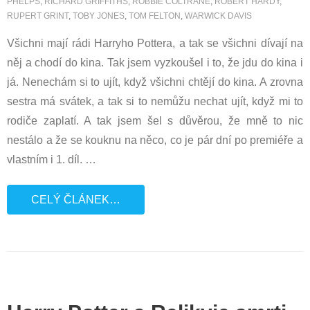
PHELPS
,
RICHARD GRIFFITHS
,
ROBBIE COLTRANE
,
ROBERT HARDY
,
RUPERT GRINT
,
TOBY JONES
,
TOM FELTON
,
WARWICK DAVIS
Všichni mají rádi Harryho Pottera, a tak se všichni dívají na
něj a chodí do kina. Tak jsem vyzkoušel i to, že jdu do kina i
já. Nenechám si to ujít, když všichni chtějí do kina. A zrovna
sestra má svátek, a tak si to nemůžu nechat ujít, když mi to
rodiče zaplatí. A tak jsem šel s důvěrou, že mně to nic
nestálo a že se kouknu na něco, co je pár dní po premiéře a
vlastním i 1. díl.
…
CELÝ ČLÁNEK…