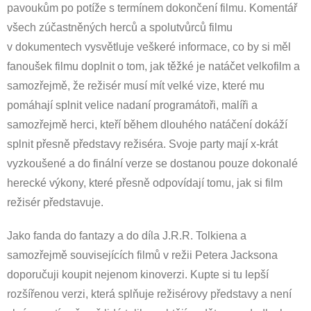
pavoukům po potíže s termínem dokončení filmu. Komentář
všech zúčastněných herců a spolutvůrců filmu
v dokumentech vysvětluje veškeré informace, co by si měl
fanoušek filmu doplnit o tom, jak těžké je natáčet velkofilm a
samozřejmě, že režisér musí mít velké vize, které mu
pomáhají splnit velice nadaní programátoři, malíři a
samozřejmě herci, kteří během dlouhého natáčení dokáží
splnit přesně představy režiséra. Svoje party mají x-krát
vyzkoušené a do finální verze se dostanou pouze dokonalé
herecké výkony, které přesně odpovídají tomu, jak si film
režisér představuje.
Jako fanda do fantazy a do díla J.R.R. Tolkiena a
samozřejmě souvisejících filmů v režii Petera Jacksona
doporučuji koupit nejenom kinoverzi. Kupte si tu lepší
rozšířenou verzi, která splňuje režisérovy představy a není