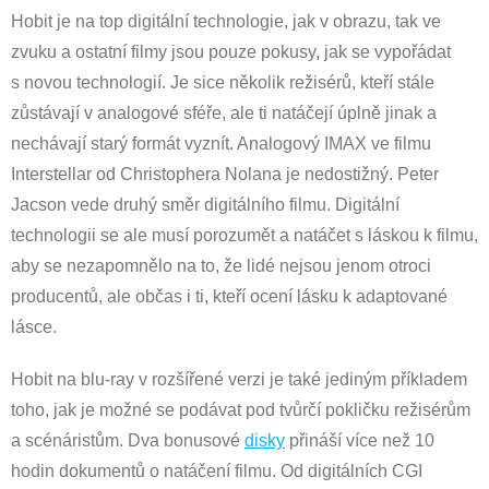
Hobit je na top digitální technologie, jak v obrazu, tak ve
zvuku a ostatní filmy jsou pouze pokusy, jak se vypořádat
s novou technologií. Je sice několik režisérů, kteří stále
zůstávají v analogové sféře, ale ti natáčejí úplně jinak a
nechávají starý formát vyznít. Analogový IMAX ve filmu
Interstellar od Christophera Nolana je nedostižný. Peter
Jacson vede druhý směr digitálního filmu. Digitální
technologii se ale musí porozumět a natáčet s láskou k filmu,
aby se nezapomnělo na to, že lidé nejsou jenom otroci
producentů, ale občas i ti, kteří ocení lásku k adaptované
lásce.
Hobit na blu-ray v rozšířené verzi je také jediným příkladem
toho, jak je možné se podávat pod tvůrčí pokličku režisérům
a scénáristům. Dva bonusové
disky
přináší více než 10
hodin dokumentů o natáčení filmu. Od digitálních CGI