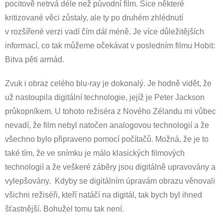
pocitově netrvá déle než původní film. Sice některé
kritizované věci zůstaly, ale ty po druhém zhlédnutí
v rozšířené verzi vadí čím dál méně. Je více důležitějších
informací, co tak můžeme očekávat v posledním filmu Hobit:
Bitva pěti armád.
Zvuk i obraz celého blu-ray je dokonalý. Je hodně vidět, že
už nastoupila digitální technologie, jejíž je Peter Jackson
průkopníkem. U tohoto režiséra z Nového Zélandu mi vůbec
nevadí, že film nebyl natočen analogovou technologií a že
všechno bylo připraveno pomocí počítačů. Možná, že je to
také tím, že ve snímku je málo klasických filmových
technologií a že veškeré záběry jsou digitálně upravovány a
vylepšovány. Kdyby se digitálním úpravám obrazu věnovali
všichni režiséři, kteří natáčí na digitál, tak bych byl ihned
šťastnější. Bohužel tomu tak není.