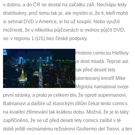
v dubnu, a do ČR se dostal na začátku záři. Nechápu tedy
distributory, proč tomu tak je, ale myslím si, že ti, kteří mohli
si sehnat DVD v Americe, si ho už koupili. Nebo využili
možnosti, že v několika půjčovnách si mohou půjčit DVD,
sic v regionu 1 (US) bez české podpory.
Historie comicsu Hellboy
je dost mladá. Teprve asi
tak před deseti lety
talentovaný kreslíř Mike
Mignola namaloval svoje
první stránky, a proto je celkem div, že oproti supermanovi,
Batmanovi a dalším už klasickým dílům čekal tento comics
na kvalitní zfilmování tak krátkou dobu. Možná, že je to taky
zapříčiněno, že se už před deseti lety comics zalíbil v té
době ještě neznámému režisérovi Giullermo del Torovi, a ten