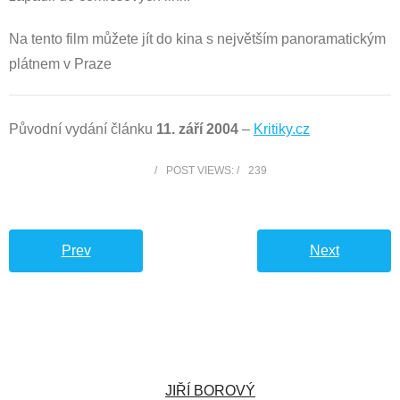
Na tento film můžete jít do kina s největším panoramatickým
plátnem v Praze
Původní vydání článku
11. září 2004
–
Kritiky.cz
POST VIEWS:
239
Prev
Next
JIŘÍ BOROVÝ