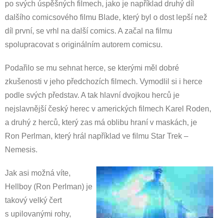
po svých úspěšných filmech, jako je například druhý díl
dalšího comicsového filmu Blade, který byl o dost lepší než
díl první, se vrhl na další comics. A začal na filmu
spolupracovat s originálním autorem comicsu.
Podařilo se mu sehnat herce, se kterými měl dobré
zkušenosti v jeho předchozích filmech. Vymodlil si i herce
podle svých představ. A tak hlavní dvojkou herců je
nejslavnější český herec v amerických filmech Karel Roden,
a druhý z herců, který zas má oblibu hraní v maskách, je
Ron Perlman, který hrál například ve filmu Star Trek –
Nemesis.
Jak asi možná víte,
Hellboy (Ron Perlman) je
takový velký čert
s upilovanými rohy,