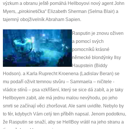
výzkum a obranu ještě pomáhá Hellboyovi nový agent John
Myers, „pirokinetička“ Elizabeth Sherman (Selma Blair) a
tajemný obojživelník Abraham Sapien.
Rasputin je znovu oživen
a pomocí svých
pomocníků krásné
německé blondýnky Ilsy
Haupstein (Biddy
Hodson). a Karla Ruprecht Kroenena (Ladislav Beran) se
mu podaří oživit temnou stvůru – Sammaela – ničitele -
vládce stínů – psa vzkříšení, který se sice dá zabít, a je taky
Hellboyem zabit, ale má jednu malou nevýhodu, po jeho
smrti se začínají věci zhoršovat. Ale sami uvidíte. Nebylo by
to fér, kdybych Vám celý ten příběh napsal. Jenom podotknu,
že Rasputin se snaží, aby se HellBoy vrátil na jeho stranu a