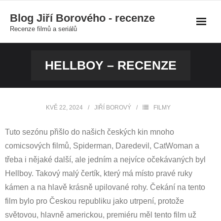
Skip
Blog Jiří Borového - recenze
to
Recenze filmů a seriálů
content
HELLBOY – RECENZE
KVĚ 22, 2024
JIŘÍ BOROVÝ
FILMY
Tuto sezónu přišlo do našich českých kin mnoho
comicsových filmů, Spiderman, Daredevil, CatWoman a
třeba i nějaké další, ale jedním a nejvíce očekávaných byl
Hellboy. Takový malý čertík, který má místo pravé ruky
kámen a na hlavě krásně upilované rohy. Čekání na tento
film bylo pro Českou republiku jako utrpení, protože
světovou, hlavně americkou, premiéru měl tento film už