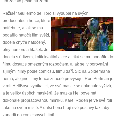
tím začalo peklo na zemi.
Režisér Giullermo del Toro si vydupal na svých
producentech herce, které
potřebuje, a tak se mu
podařilo natočit film svěží,
docela chytře natočený,
plný humoru a hlášek. Je
docela s údivem, kolik kvalitní akce a triků se mu podařilo do
filmu dostat s omezeným rozpočtem, a jak se, v porovnání
s jinými filmy podle comicsu, filmu daří. Sic na Spidermana
nemá, ale jiné filmy lehce značně převyšuje. Ron Perlman je
v roli HellBoye vynikající, ve své masce se dokonale vyžívá,
a je veliký úspěch maskérů, že maska Hellboye má
dokonale propracovanou mimiku. Karel Roden je ve své roli
také na svém místě. A další herci hrají své postavy tak, aby
zapadli do comicsových linií.