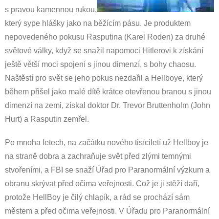
s pravou kamennou rukou,
který sype hlášky jako na běžícím pásu. Je produktem
nepovedeného pokusu Rasputina (Karel Roden) za druhé
světové války, když se snažil napomoci Hitlerovi k získání
ještě větší moci spojení s jinou dimenzí, s bohy chaosu.
Naštěstí pro svět se jeho pokus nezdařil a Hellboye, který
během přišel jako malé dítě krátce otevřenou branou s jinou
dimenzí na zemi, získal doktor Dr. Trevor Bruttenholm (John
Hurt) a Rasputin zemřel.
Po mnoha letech, na začátku nového tisíciletí už Hellboy je
na straně dobra a zachraňuje svět před zlými temnými
stvořeními, a FBI se snaží Úřad pro Paranormální výzkum a
obranu skrývat před očima veřejnosti. Což je ji stěží daří,
protože HellBoy je čilý chlapík, a rád se prochází sám
městem a před očima veřejnosti. V Úřadu pro Paranormální