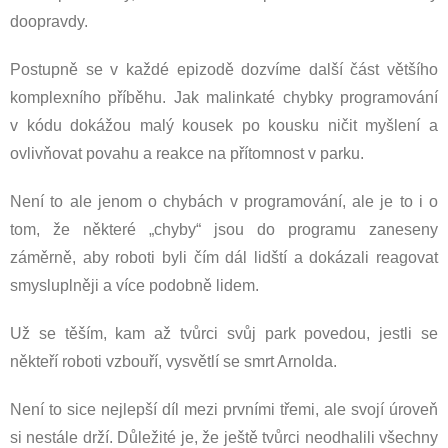
doopravdy.
Postupně se v každé epizodě dozvíme další část většího
komplexního příběhu. Jak malinkaté chybky programování
v kódu dokážou malý kousek po kousku ničit myšlení a
ovlivňovat povahu a reakce na přítomnost v parku.
Není to ale jenom o chybách v programování, ale je to i o
tom, že některé „chyby“ jsou do programu zaneseny
záměrně, aby roboti byli čím dál lidští a dokázali reagovat
smysluplněji a více podobně lidem.
Už se těším, kam až tvůrci svůj park povedou, jestli se
někteří roboti vzbouří, vysvětlí se smrt Arnolda.
Není to sice nejlepší díl mezi prvními třemi, ale svojí úroveň
si nestále drží. Důležité je, že ještě tvůrci neodhalili všechny