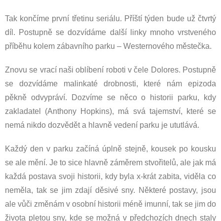
Tak končíme první třetinu seriálu. Příští týden bude už čtvrtý
díl. Postupně se dozvídáme další linky mnoho vrstveného
příběhu kolem zábavního parku – Westernového městečka.
Znovu se vrací naši oblíbení roboti v čele Dolores. Postupně
se dozvídáme malinkaté drobnosti, které nám epizoda
pěkně odvypráví. Dozvíme se něco o historii parku, kdy
zakladatel (Anthony Hopkins), má svá tajemství, které se
nemá nikdo dozvědět a hlavně vedení parku je ututlává.
Každý den v parku začíná úplně stejně, kousek po kousku
se ale mění. Je to sice hlavně záměrem stvořitelů, ale jak má
každá postava svoji historii, kdy byla x-krát zabita, viděla co
neměla, tak se jim zdají děsivé sny. Některé postavy, jsou
ale vůči změnám v osobní historii méně imunní, tak se jim do
života pletou sny, kde se možná v předchozích dnech staly