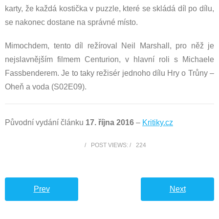
karty, že každá kostička v puzzle, které se skládá díl po dílu,
se nakonec dostane na správné místo.
Mimochdem, tento díl režíroval Neil Marshall, pro něž je
nejslavnějším filmem Centurion, v hlavní roli s Michaele
Fassbenderem. Je to taky režisér jednoho dílu Hry o Trůny –
Oheň a voda (S02E09).
Původní vydání článku
17. října 2016
–
Kritiky.cz
POST VIEWS:
224
Prev
Next