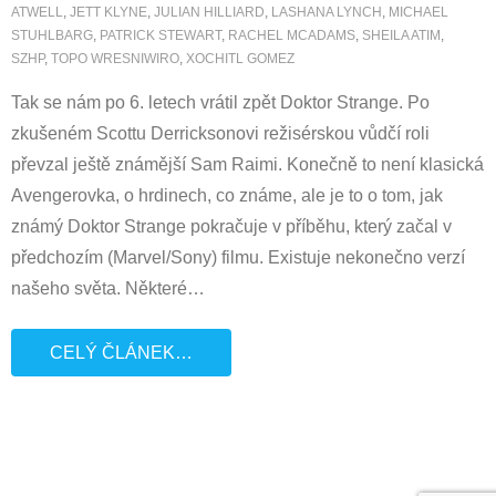
ATWELL
,
JETT KLYNE
,
JULIAN HILLIARD
,
LASHANA LYNCH
,
MICHAEL
STUHLBARG
,
PATRICK STEWART
,
RACHEL MCADAMS
,
SHEILA ATIM
,
SZHP
,
TOPO WRESNIWIRO
,
XOCHITL GOMEZ
Tak se nám po 6. letech vrátil zpět Doktor Strange. Po
zkušeném Scottu Derricksonovi režisérskou vůdčí roli
převzal ještě známější Sam Raimi. Konečně to není klasická
Avengerovka, o hrdinech, co známe, ale je to o tom, jak
známý Doktor Strange pokračuje v příběhu, který začal v
předchozím (Marvel/Sony) filmu. Existuje nekonečno verzí
našeho světa. Některé
…
CELÝ ČLÁNEK…