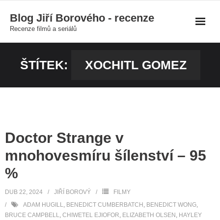
Skip
Blog Jiří Borového - recenze
to
Recenze filmů a seriálů
content
ŠTÍTEK:
XOCHITL GOMEZ
Doctor Strange v
mnohovesmíru šílenství – 95
%
DUB 22, 2024
JIŘÍ BOROVÝ
FILMY
ADAM HUGILL
,
BENEDICT CUMBERBATCH
,
BENEDICT WONG
,
BRUCE CAMPBELL
,
CHIWETEL EJIOFOR
,
ELIZABETH OLSEN
,
HAYLEY