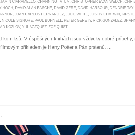
JAMIN CIARAMELLO
,
CHANNING TATUM
,
CHRISTOPHER EVAN WELCH
,
CHRI
Y HOCH
,
DAVID ALAN BASCHE
,
DAVID GERE
,
DAVID HARBOUR
,
DENDRIE TAY
CANNON
,
JUAN CARLOS HERNÁNDEZ
,
JULIE WHITE
,
JUSTIN CHATWIN
,
KIRST
,
NICOLE SIGNORE
,
PAUL BUNNELL
,
PETER GERETY
,
RICK GONZALEZ
,
SHANN
AD KOZLOV
,
YUL VAZQUEZ
,
ZOE QUIST
 od komiksů. V úspěšných knihách jsou vždycky dobré příběhy,
m filmovým příkladem je Harry Potter a Pán prstenů.
…
s
.