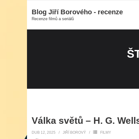
Skip
Blog Jiří Borového - recenze
to
Recenze filmů a seriálů
content
Š
Válka světů – H. G. Well
DUB 12, 2025
JIŘÍ BOROVÝ
FILMY