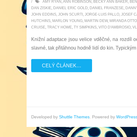
AMY RYAN
,
ANN ROBINSON
,
BECKY ANN BAKER
,
BEN
DAN ZISKIE
,
DANIEL ERIC GOLD
,
DANIEL FRANZESE
,
DANN
JOHN EDDINS
,
JOHN SCURTI
,
JORGE-LUIS PALLO
,
JOSEF 
HUTCHINS
,
MARLON YOUNG
,
MARTIN DEW
,
MIRANDA OTTO
CRUISE
,
TRACY HOWE
,
TY SIMPKINS
,
VITO D'AMBROSIO
,
VL
Knižní adaptace jsou velice vděčné, na rozdíl
slavné, tak přitáhnou hodně lidí do kin. Typický
CELÝ ČLÁNEK…
Developed by
Shuttle Themes
. Powered by
WordPres