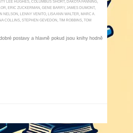
STY LEE HUGHES
,
COLUMBUS SHORT
,
DAKOTA FANNING
,
LOR
,
ERIC ZUCKERMAN
,
GENE BARRY
,
JAMES DUMONT
,
EN NELSON
,
LENNY VENITO
,
LISA ANN WALTER
,
MARC A.
A COLLINS
,
STEPHEN GEVEDON
,
TIM ROBBINS
,
TOM
 dobré postavy a hlavně pokud jsou knihy hodně