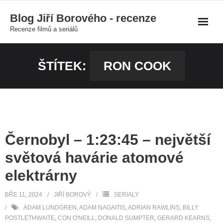
Skip
Blog Jiří Borového - recenze
to
Recenze filmů a seriálů
content
ŠTÍTEK:
RON COOK
Černobyl – 1:23:45 – největší
světová havárie atomové
elektrárny
BŘE 11, 2024
JIŘÍ BOROVÝ
SERIALY
ADAM LUNDGREN
,
ADAM NAGAITIS
,
ADRIAN RAWLINS
,
BILLY
POSTLETHWAITE
,
CON O'NEILL
,
DONALD SUMPTER
,
GERARD KEARNS
,