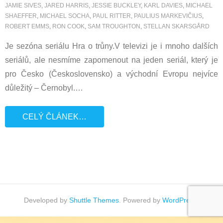
JAMIE SIVES
,
JARED HARRIS
,
JESSIE BUCKLEY
,
KARL DAVIES
,
MICHAEL
SHAEFFER
,
MICHAEL SOCHA
,
PAUL RITTER
,
PAULIUS MARKEVIČIUS
,
ROBERT EMMS
,
RON COOK
,
SAM TROUGHTON
,
STELLAN SKARSGÅRD
Je sezóna seriálu Hra o trůny.V televizi je i mnoho dalších
seriálů, ale nesmíme zapomenout na jeden seriál, který je
pro Česko (Československo) a východní Evropu nejvíce
důležitý – Černobyl.
…
CELÝ ČLÁNEK…
Developed by
Shuttle Themes
. Powered by
WordPress
.