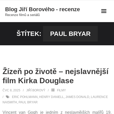
Skip
Blog Jiří Borového - recenze
to
Recenze filmů a seriálů
content
ŠTÍTEK:
PAUL BRYAR
Žízeň po životě – nejslavnější
film Kirka Douglase
ČVC 8, 2025
JIŘÍ BOROVÝ
FILMY
ERIC POHLMANN
,
HENRY DANIELL
,
JAMES DONALD
,
LAURENCE
NAISMITH
,
PAUL BRYAR
Vincent van Gogh je jedním z neslavnějších malířů 19.