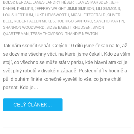
BOLSØ BERDAL
,
JAMES LANDRY HÉBERT
,
JAMES MARSDEN
,
JEFF
DANIEL PHILLIPS
,
JEFFREY WRIGHT
,
JIMMI SIMPSON
,
LILI SIMMONS
,
LOUIS HERTHUM
,
LUKE HEMSWORTH
,
MICAH FITZGERALD
,
OLIVER
BELL
,
ROBERT ALLEN MUKES
,
RODRIGO SANTORO
,
SANCHO MARTIN
,
SHANNON WOODWARD
,
SIDSE BABETT KNUDSEN
,
SIMON
QUARTERMAN
,
TESSA THOMPSON
,
THANDIE NEWTON
Tak nám skončil seriál. Celých 10 dílů jsme čekali na to, až
se dozvíme všechny věci, na které jsme čekali. Kdo za vším
stojí, co všechno se může stát v parku, kde hlavní atrakcí je
svět plný robotů v divokém západě. Poslední díl v hodině a
půl dlouhém finále konečně vysvětlilo vše, co jsme chtěli
poznat. Kdo je
…
CELÝ ČLÁNEK…