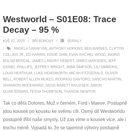
Westworld – S01E08: Trace
Decay – 95 %
KVĚ 22, 2025
JIŘÍ BOROVÝ
SERIALY
ANGELA SARAFYAN
,
ANTHONY HOPKINS
,
BEN BARNES
,
CLIFTON
COLLINS JR.
,
ED HARRIS
,
EDDIE SHIN
,
EVAN RACHEL WOOD
,
INGRID
BOLSØ BERDAL
,
JAMES LANDRY HÉBERT
,
JAMES MARSDEN
,
JEFF
DANIEL PHILLIPS
,
JEFFREY WRIGHT
,
JIMMI SIMPSON
,
LILI SIMMONS
,
LOUIS HERTHUM
,
LUKE HEMSWORTH
,
MICAH FITZGERALD
,
OLIVER
BELL
,
ROBERT ALLEN MUKES
,
RODRIGO SANTORO
,
SANCHO MARTIN
,
SHANNON WOODWARD
,
SIDSE BABETT KNUDSEN
,
SIMON
QUARTERMAN
,
TESSA THOMPSON
,
THANDIE NEWTON
Tak co dělá Dolores, Muž v černém, Ford i Maeve. Postupně
jdou kousek po kousku ke svému cíli. Osmý díl Westworldu
postupně tříbí naše smysly. Už zas víme o kousek více, ale i
trochu méně. Vypadá to, že se tajemné výtvory postupně