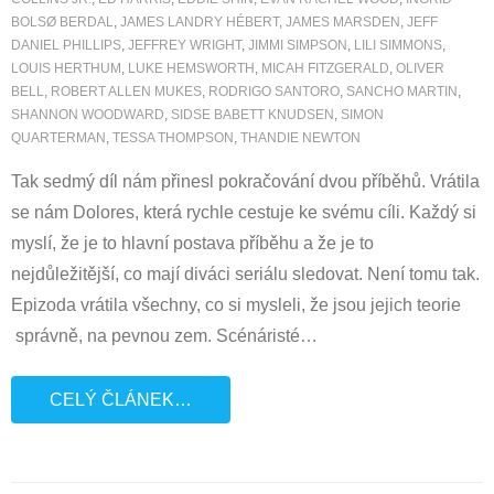
BOLSØ BERDAL
,
JAMES LANDRY HÉBERT
,
JAMES MARSDEN
,
JEFF
DANIEL PHILLIPS
,
JEFFREY WRIGHT
,
JIMMI SIMPSON
,
LILI SIMMONS
,
LOUIS HERTHUM
,
LUKE HEMSWORTH
,
MICAH FITZGERALD
,
OLIVER
BELL
,
ROBERT ALLEN MUKES
,
RODRIGO SANTORO
,
SANCHO MARTIN
,
SHANNON WOODWARD
,
SIDSE BABETT KNUDSEN
,
SIMON
QUARTERMAN
,
TESSA THOMPSON
,
THANDIE NEWTON
Tak sedmý díl nám přinesl pokračování dvou příběhů. Vrátila
se nám Dolores, která rychle cestuje ke svému cíli. Každý si
myslí, že je to hlavní postava příběhu a že je to
nejdůležitější, co mají diváci seriálu sledovat. Není tomu tak.
Epizoda vrátila všechny, co si mysleli, že jsou jejich teorie
správně, na pevnou zem. Scénáristé
…
CELÝ ČLÁNEK…