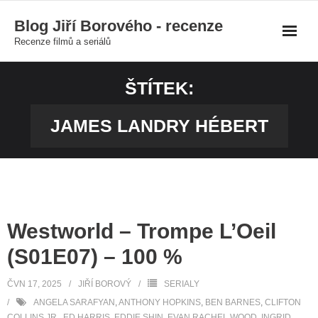
Skip
Blog Jiří Borového - recenze
to
Recenze filmů a seriálů
content
ŠTÍTEK:
JAMES LANDRY HÉBERT
Westworld – Trompe L’Oeil
(S01E07) – 100 %
ČVN 17, 2025
JIŘÍ BOROVÝ
SERIALY
ANGELA SARAFYAN
,
ANTHONY HOPKINS
,
BEN BARNES
,
CLIFTON
COLLINS JR.
,
ED HARRIS
,
EDDIE SHIN
,
EVAN RACHEL WOOD
,
INGRID