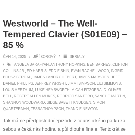
Westworld – The Well-
Tempered Clavier (S01E09) –
85 %
ČVN 14, 2025
JIŘÍ BOROVÝ
SERIALY
ANGELA SARAFYAN
,
ANTHONY HOPKINS
,
BEN BARNES
,
CLIFTON
COLLINS JR.
,
ED HARRIS
,
EDDIE SHIN
,
EVAN RACHEL WOOD
,
INGRID
BOLSØ BERDAL
,
JAMES LANDRY HÉBERT
,
JAMES MARSDEN
,
JEFF
DANIEL PHILLIPS
,
JEFFREY WRIGHT
,
JIMMI SIMPSON
,
LILI SIMMONS
,
LOUIS HERTHUM
,
LUKE HEMSWORTH
,
MICAH FITZGERALD
,
OLIVER
BELL
,
ROBERT ALLEN MUKES
,
RODRIGO SANTORO
,
SANCHO MARTIN
,
SHANNON WOODWARD
,
SIDSE BABETT KNUDSEN
,
SIMON
QUARTERMAN
,
TESSA THOMPSON
,
THANDIE NEWTON
Tak máme předposlední epizodu z futuristického parku za
sebou a čeká nás hodinu a půl dlouhé finále. Tentokrát se