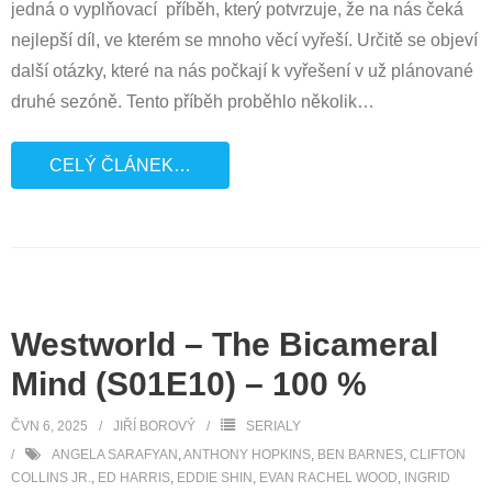
jedná o vyplňovací příběh, který potvrzuje, že na nás čeká
nejlepší díl, ve kterém se mnoho věcí vyřeší. Určitě se objeví
další otázky, které na nás počkají k vyřešení v už plánované
druhé sezóně. Tento příběh proběhlo několik
…
CELÝ ČLÁNEK…
Westworld – The Bicameral
Mind (S01E10) – 100 %
ČVN 6, 2025
JIŘÍ BOROVÝ
SERIALY
ANGELA SARAFYAN
,
ANTHONY HOPKINS
,
BEN BARNES
,
CLIFTON
COLLINS JR.
,
ED HARRIS
,
EDDIE SHIN
,
EVAN RACHEL WOOD
,
INGRID