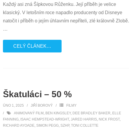
Každý asi zná Šípkovou Růženku. Její příběh je velice
klasický. V letošním roce napadlo producenty od Disneye
natočit i příběh o jejím úhlavním nepříteli, zlé královně Zlobě.
…
CELÝ ČLÁNEK…
Škatuláci – 50 %
ÚNO 1, 2025
JIŘÍ BOROVÝ
FILMY
ANIMOVANÝ FILM
,
BEN KINGSLEY
,
DEE BRADLEY BAKER
,
ELLE
FANNING
,
ISAAC HEMPSTEAD-WRIGHT
,
JARED HARRIS
,
NICK FROST
,
RICHARD AYOADE
,
SIMON PEGG
,
SZHP
,
TONI COLLETTE