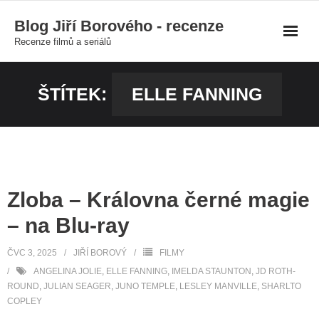
Skip
Blog Jiří Borového - recenze
to
Recenze filmů a seriálů
content
ŠTÍTEK:
ELLE FANNING
Zloba – Královna černé magie
– na Blu-ray
ČVC 3, 2025
JIŘÍ BOROVÝ
FILMY
ANGELINA JOLIE
,
ELLE FANNING
,
IMELDA STAUNTON
,
JD ROTH-
ROUND
,
JULIAN SEAGER
,
JUNO TEMPLE
,
LESLEY MANVILLE
,
SHARLTO
COPLEY