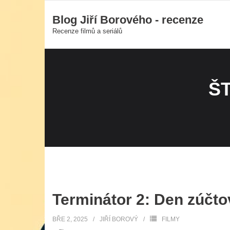
Skip
Blog Jiří Borového - recenze
to
Recenze filmů a seriálů
content
Š
Terminátor 2: Den zúčtov
BŘE 2, 2025
JIŘÍ BOROVÝ
FILMY