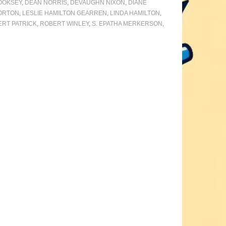
OOKSEY
,
DEAN NORRIS
,
DEVAUGHN NIXON
,
DIANE
ORTON
,
LESLIE HAMILTON GEARREN
,
LINDA HAMILTON
,
RT PATRICK
,
ROBERT WINLEY
,
S. EPATHA MERKERSON
,