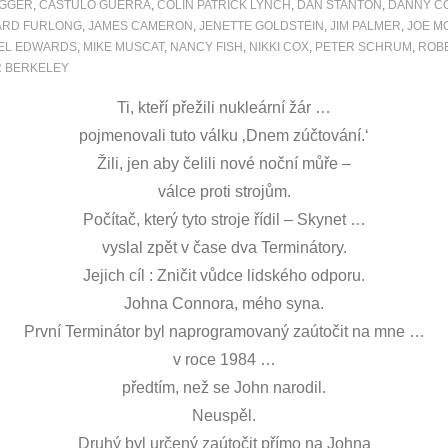
GGER
,
CASTULO GUERRA
,
COLIN PATRICK LYNCH
,
DAN STANTON
,
DANNY C
RD FURLONG
,
JAMES CAMERON
,
JENETTE GOLDSTEIN
,
JIM PALMER
,
JOE M
EL EDWARDS
,
MIKE MUSCAT
,
NANCY FISH
,
NIKKI COX
,
PETER SCHRUM
,
ROBE
 BERKELEY
Ti, kteří přežili nukleární žár …
pojmenovali tuto válku ‚Dnem zúčtování.‘
Žili, jen aby čelili nové noční můře –
válce proti strojům.
Počítač, který tyto stroje řídil – Skynet …
vyslal zpět v čase dva Terminátory.
Jejich cíl : Zničit vůdce lidského odporu.
Johna Connora, mého syna.
První Terminátor byl naprogramovaný zaútočit na mne …
v roce 1984 …
předtím, než se John narodil.
Neuspěl.
Druhý byl určený zaútočit přímo na Johna