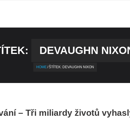
TÍTEK:
DEVAUGHN NIXO
HOME
/
ŠTÍTEK:
DEVAUGHN NIXON
ání – Tři miliardy životů vyhas