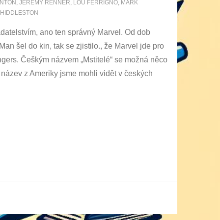
ANTON
,
JEREMY RENNER
,
LOU FERRIGNO
,
MARK
 HIDDLESTON
adatelstvím, ano ten správný Marvel. Od dob
 šel do kin, tak se zjistilo., že Marvel jde pro
Avengers. Češkým názvem „Mstitelé“ se možná něco
í název z Ameriky jsme mohli vidět v českých