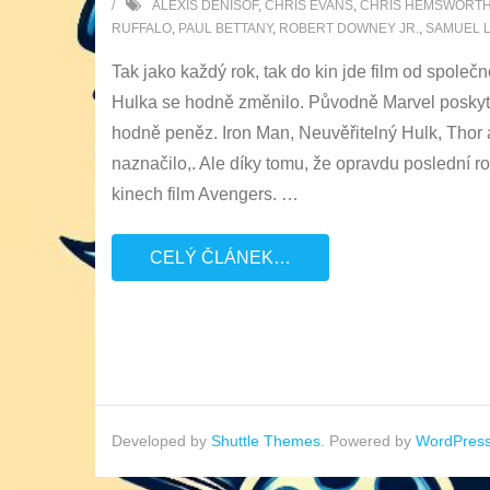
ALEXIS DENISOF
,
CHRIS EVANS
,
CHRIS HEMSWORT
RUFFALO
,
PAUL BETTANY
,
ROBERT DOWNEY JR.
,
SAMUEL L
Tak jako každý rok, tak do kin jde film od spole
Hulka se hodně změnilo. Původně Marvel poskytoval
hodně peněz. Iron Man, Neuvěřitelný Hulk, Thor 
naznačilo,. Ale díky tomu, že opravdu poslední 
kinech film Avengers.
…
CELÝ ČLÁNEK…
Developed by
Shuttle Themes
. Powered by
WordPres