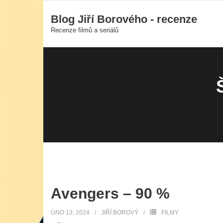
Skip
Blog Jiří Borového - recenze
to
Recenze filmů a seriálů
content
Avengers – 90 %
ÚNO 13, 2024
JIŘÍ BOROVÝ
FILMY