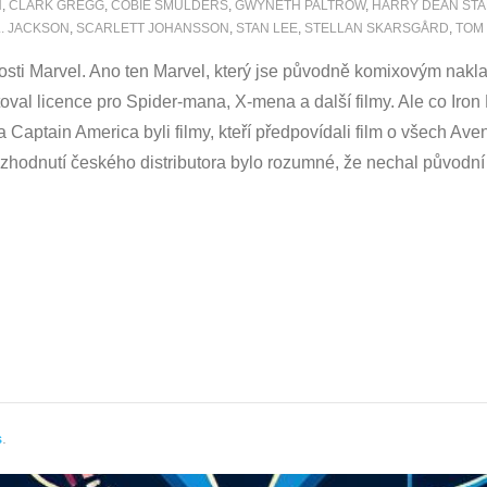
H
,
CLARK GREGG
,
COBIE SMULDERS
,
GWYNETH PALTROW
,
HARRY DEAN ST
. JACKSON
,
SCARLETT JOHANSSON
,
STAN LEE
,
STELLAN SKARSGÅRD
,
TOM
čnosti Marvel. Ano ten Marvel, který jse původně komixovým nakl
 licence pro Spider-mana, X-mena a další filmy. Ale co Iron Man
a Captain America byli filmy, kteří předpovídali film o všech 
rozhodnutí českého distributora bylo rozumné, že nechal původn
s
.