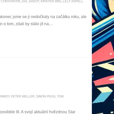
 CONSTANTIN
,
GAL GADOT
,
KRISTEN WIIG
,
LILLY ASPELL
,
nakonec jsme se ji nedočkaly na začátku roku, ale
o tom, zdali by stálo jít na
…
NIMOY
,
PETER WELLER
,
SIMON PEGG
,
TOM
osibble III. A svojí aktuální hvězdnou Star