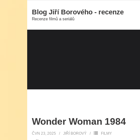
Skip
Blog Jiří Borového - recenze
to
Recenze filmů a seriálů
content
Wonder Woman 1984
ČVN 23, 2025
JIŘÍ BOROVÝ
FILMY