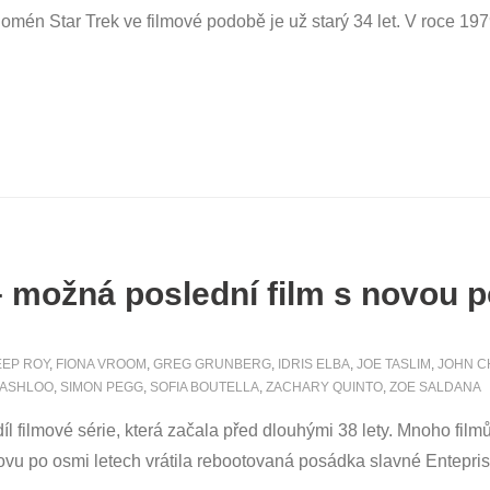
mén Star Trek ve filmové podobě je už starý 34 let. V roce 197
– možná poslední film s novou 
EP ROY
,
FIONA VROOM
,
GREG GRUNBERG
,
IDRIS ELBA
,
JOE TASLIM
,
JOHN C
ASHLOO
,
SIMON PEGG
,
SOFIA BOUTELLA
,
ZACHARY QUINTO
,
ZOE SALDANA
díl filmové série, která začala před dlouhými 38 lety. Mnoho fil
novu po osmi letech vrátila rebootovaná posádka slavné Enteprise