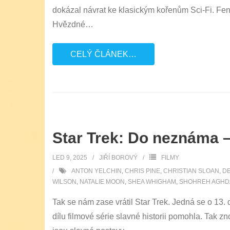
dokázal návrat ke klasickým kořenům Sci-Fi. Feno
Hvězdné
…
CELÝ ČLÁNEK…
Star Trek: Do neznáma 
LED 9, 2025
JIŘÍ BOROVÝ
FILMY
ANTON YELCHIN
,
CHRIS PINE
,
CHRISTIAN SLOAN
,
DE
WILSON
,
NATALIE MOON
,
SHEA WHIGHAM
,
SHOHREH AGHD
Tak se nám zase vrátil Star Trek. Jedná se o 13. 
dílu filmové série slavné historii pomohla. Tak z