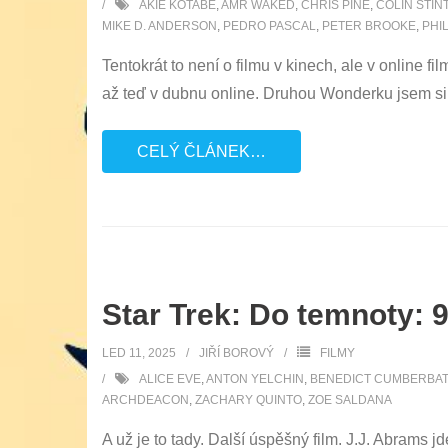
AKIE KOTABE
,
AMR WAKED
,
CHRIS PINE
,
COLIN STIN
MIKE D. ANDERSON
,
PEDRO PASCAL
,
PETER BROOKE
,
PHI
Tentokrát to není o filmu v kinech, ale v online 
až teď v dubnu online. Druhou Wonderku jsem si te
CELÝ ČLÁNEK…
Star Trek: Do temnoty: 
LED 11, 2025
JIŘÍ BOROVÝ
FILMY
ALICE EVE
,
ANTON YELCHIN
,
BENEDICT CUMBERBA
ARCHDEACON
,
ZACHARY QUINTO
,
ZOE SALDANA
A už je to tady. Další úspěšný film. J.J. Abrams 