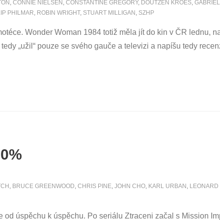
TON
,
CONNIE NIELSEN
,
CONSTANTINE GREGORY
,
DOUTZEN KROES
,
GABRIEL
LIP PHILMAR
,
ROBIN WRIGHT
,
STUART MILLIGAN
,
SZHP
filmotéce. Wonder Woman 1984 totiž měla jít do kin v ČR lednu, 
dy „užil“ pouze se svého gauče a televizi a napíšu tedy recenzi 
90%
TCH
,
BRUCE GREENWOOD
,
CHRIS PINE
,
JOHN CHO
,
KARL URBAN
,
LEONARD 
jde od úspěchu k úspěchu. Po seriálu Ztraceni začal s Mission Imp