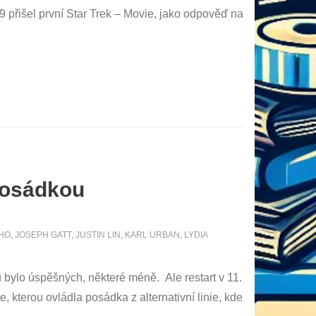
9 přišel první Star Trek – Movie, jako odpověď na
posádkou
HO
,
JOSEPH GATT
,
JUSTIN LIN
,
KARL URBAN
,
LYDIA
mů bylo úspěšných, některé méně. Ale restart v 11.
, kterou ovládla posádka z alternativní linie, kde