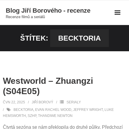
Skip
Blog Jiří Borového - recenze
to
Recenze filmů a seriálů
content
ŠTÍTEK:
BECKTORIA
Westworld – Zhuangzi
(S04E05)
ČVN 22, 2025
JIŘÍ BOROVÝ
SERIALY
BECKTORIA
,
EVAN RACHEL WOOD
,
JEFFREY WRIGHT
,
LUKE
HEMSWORTH
,
SZHP
,
THANDIWE NEWTON
Čtvrtá sezóna se nám překlopila do druhé půlky. Předchozí