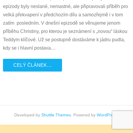
epizody byly neslané, nemastné, ale připravovali příběh pro
velká překvapení v předchozím dílu a samozřejmě i v tom
zatím posledním. V dnešní epizodě se věnujeme jenom
příběhu Christiny, pro kterou je seznámení s „novou“ láskou
Teddym klíčové. Už se postupně dostáváme k jádru pudla,
kdy se i hlavní postava
…
CELÝ ČLÁNEK…
Developed by
Shuttle Themes
. Powered by
WordPress
.