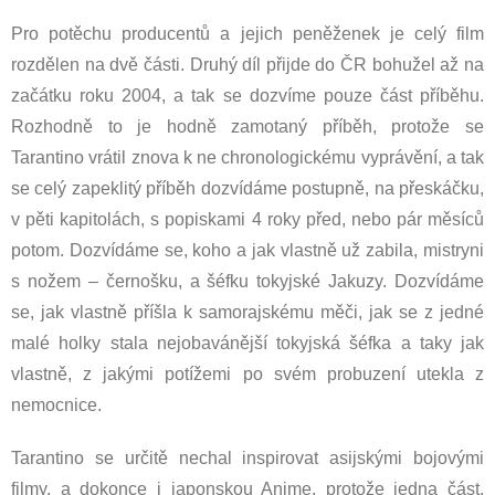
Pro potěchu producentů a jejich peněženek je celý film
rozdělen na dvě části. Druhý díl přijde do ČR bohužel až na
začátku roku 2004, a tak se dozvíme pouze část příběhu.
Rozhodně to je hodně zamotaný příběh, protože se
Tarantino vrátil znova k ne chronologickému vyprávění, a tak
se celý zapeklitý příběh dozvídáme postupně, na přeskáčku,
v pěti kapitolách, s popiskami 4 roky před, nebo pár měsíců
potom. Dozvídáme se, koho a jak vlastně už zabila, mistryni
s nožem – černošku, a šéfku tokyjské Jakuzy. Dozvídáme
se, jak vlastně příšla k samorajskému měči, jak se z jedné
malé holky stala nejobavánější tokyjská šéfka a taky jak
vlastně, z jakými potížemi po svém probuzení utekla z
nemocnice.
Tarantino se určitě nechal inspirovat asijskými bojovými
filmy, a dokonce i japonskou Anime, protože jedna část,