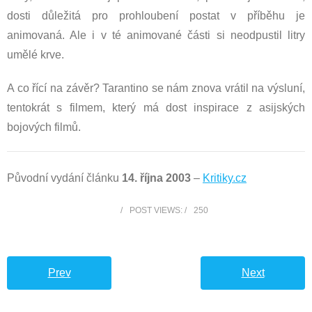
dosti důležitá pro prohloubení postat v příběhu je
animovaná. Ale i v té animované části si neodpustil litry
umělé krve.
A co řící na závěr? Tarantino se nám znova vrátil na výsluní,
tentokrát s filmem, který má dost inspirace z asijských
bojových filmů.
Původní vydání článku
14. října 2003
–
Kritiky.cz
POST VIEWS:
250
Prev
Next