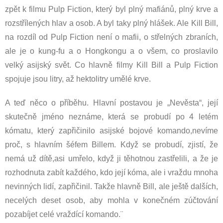
zpět k filmu Pulp Fiction, který byl plný mafiánů, plný krve a
rozstřílených hlav a osob. A byl taky plný hlášek. Ale Kill Bill,
na rozdíl od Pulp Fiction není o mafii, o střelných zbraních,
ale je o kung-fu a o Hongkongu a o všem, co proslavilo
velký asijský svět. Co hlavně filmy Kill Bill a Pulp Fiction
spojuje jsou litry, až hektolitry umělé krve.
A teď něco o příběhu. Hlavní postavou je „Nevěsta“, její
skutečně jméno neznáme, která se probudí po 4 letém
kómatu, který zapřičinilo asijské bojové komando,nevíme
proč, s hlavním šéfem Billem. Když se probudí, zjistí, že
nemá už dítě,asi umřelo, když ji těhotnou zastřelili, a že je
rozhodnuta zabít každého, kdo její kóma, ale i vraždu mnoha
nevinných lidí, zapřičinil. Takže hlavně Bill, ale ještě dalších,
necelých deset osob, aby mohla v konečném zúčtování
pozabíjet celé vraždící komando.¨