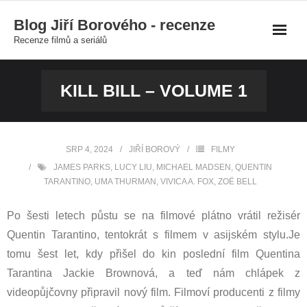
Skip
Blog Jiří Borového - recenze
to
Recenze filmů a seriálů
content
KILL BILL – VOLUME 1
SRP 4, 2024
JIŘÍ BOROVÝ
FILMY
JAMES PARKS
,
LUCY LIU
,
MICHAEL MADSEN
,
QUENTIN
TARANTINO
,
UMA THURMAN
,
VIVICA A. FOX
,
ZOË BELL
Po šesti letech půstu se na filmové plátno vrátil režisér
Quentin Tarantino, tentokrát s filmem v asijském stylu.
Je
tomu šest let, kdy přišel do kin poslední film Quentina
Tarantina Jackie Brownová, a teď nám chlápek z
videopůjčovny připravil nový film. Filmoví producenti z filmy