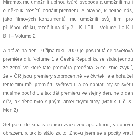
Miramax mu umožnili úplnou tvůrčí svobodu a umožnili mu i
o několik měsíců oddálit premiéru. A hlavně, k nelibě nás,
jako filmových konzumentů, mu umožnili svůj film, pro
přílišnou délku, rozdělit na díly 2 – Kill Bill – Volume 1 a Kill
Bill – Volume 2
A právě na den 10.října roku 2003 je posunutá celosvětová
premiéra dílu Volume 1 a Česká Republika se stala jednou
ze zemí, ve které tato premiéra proběhla. Sice jsme zvyklí,
že v ČR jsou premiéry stoprocentně ve čtvrtek, ale bohužel
tento film měl premiéru světovou, a co naplat, my se světu
musíme podřídit, a tak dát premiéru ve stejný den, ne o den
dřív, jak třeba bylo s jinými americkými filmy (Matrix II, či X-
Men 2)
Šel jsem do kina s dobrou zvukovou aparaturou, s dobrým
obrazem, a tak to stálo za to. Znovu jsem se s pocity vrátil