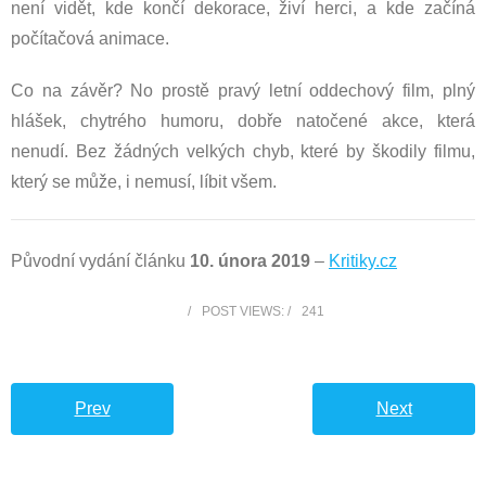
není vidět, kde končí dekorace, živí herci, a kde začíná
počítačová animace.
Co na závěr? No prostě pravý letní oddechový film, plný
hlášek, chytrého humoru, dobře natočené akce, která
nenudí. Bez žádných velkých chyb, které by škodily filmu,
který se může, i nemusí, líbit všem.
Původní vydání článku
10. února 2019
–
Kritiky.cz
POST VIEWS:
241
Prev
Next