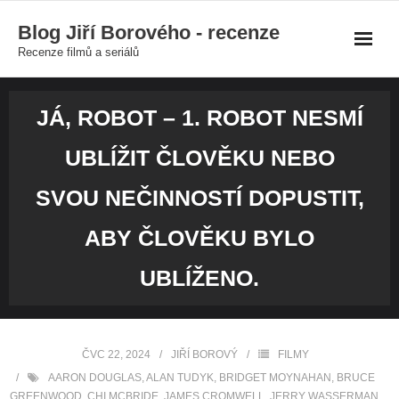
Skip
Blog Jiří Borového - recenze
to
Recenze filmů a seriálů
content
JÁ, ROBOT – 1. ROBOT NESMÍ
UBLÍŽIT ČLOVĚKU NEBO
SVOU NEČINNOSTÍ DOPUSTIT,
ABY ČLOVĚKU BYLO
UBLÍŽENO.
ČVC 22, 2024
JIŘÍ BOROVÝ
FILMY
AARON DOUGLAS
,
ALAN TUDYK
,
BRIDGET MOYNAHAN
,
BRUCE
GREENWOOD
,
CHI MCBRIDE
,
JAMES CROMWELL
,
JERRY WASSERMAN
,