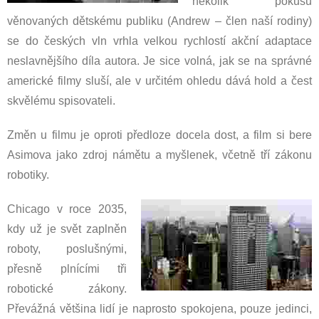
několik pokusů
věnovaných dětskému publiku (Andrew – člen naší rodiny)
se do českých vln vrhla velkou rychlostí akční adaptace
neslavnějšího díla autora. Je sice volná, jak se na správné
americké filmy sluší, ale v určitém ohledu dává hold a čest
skvělému spisovateli.
Změn u filmu je oproti předloze docela dost, a film si bere
Asimova jako zdroj námětu a myšlenek, včetně tří zákonu
robotiky.
Chicago v roce 2035,
kdy už je svět zaplněn
roboty, poslušnými,
přesně plnícími tři
robotické zákony.
Převážná většina lidí je naprosto spokojena, pouze jedinci,