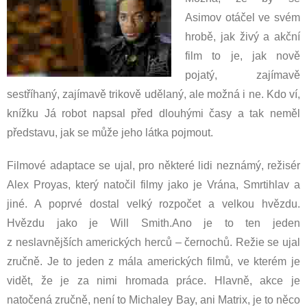
Asimov otáčel ve svém
hrobě, jak živý a akční
film to je, jak nově
pojatý, zajímavě
sestříhaný, zajímavě trikově udělaný, ale možná i ne. Kdo ví,
knížku Já robot napsal před dlouhými časy a tak neměl
představu, jak se může jeho látka pojmout.
Filmové adaptace se ujal, pro některé lidi neznámý, režisér
Alex Proyas, který natočil filmy jako je Vrána, Smrtihlav a
jiné. A poprvé dostal velký rozpočet a velkou hvězdu.
Hvězdu jako je Will Smith.Ano je to ten jeden
z neslavnějších amerických herců – černochů. Režie se ujal
zručně. Je to jeden z mála amerických filmů, ve kterém je
vidět, že je za nimi hromada práce. Hlavně, akce je
natočená zručně, není to Michaley Bay, ani Matrix, je to něco