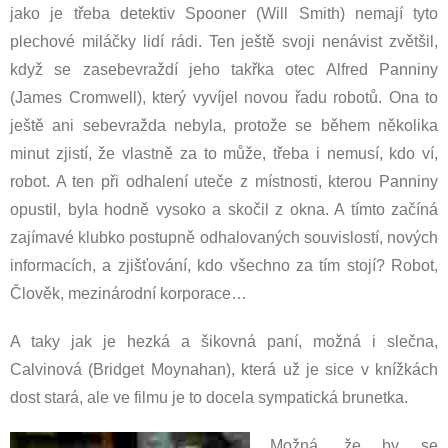
jako je třeba detektiv Spooner (Will Smith) nemají tyto
plechové miláčky lidí rádi. Ten ještě svoji nenávist zvětšil,
když se zasebevraždí jeho takřka otec Alfred Panniny
(James Cromwell), který vyvíjel novou řadu robotů. Ona to
ještě ani sebevražda nebyla, protože se během několika
minut zjistí, že vlastně za to může, třeba i nemusí, kdo ví,
robot. A ten při odhalení uteče z místnosti, kterou Panniny
opustil, byla hodně vysoko a skočil z okna. A tímto začíná
zajímavé klubko postupně odhalovaných souvislostí, nových
informacích, a zjišťování, kdo všechno za tím stojí? Robot,
Člověk, mezinárodní korporace…
A taky jak je hezká a šikovná paní, možná i slečna,
Calvinová (Bridget Moynahan), která už je sice v knížkách
dost stará, ale ve filmu je to docela sympatická brunetka.
Možná, že by se