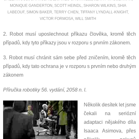
MONIQUE GANDERTON
,
SCOTT HEINDL
,
SHARON WILKINS
,
SHIA
LABEOUF
,
SIMON BAKER
,
TERRY CHEN
,
TIFFANY LYNDALL-KNIGHT
,
VICTOR FORMOSA
,
WILL SMITH
2. Robot musí uposlechnout příkazu člověka, kromě těch
případů, kdy tyto příkazy jsou v rozporu s prvním zákonem.
3. Robot musí chránit sám sebe před zničením, kromě těch
případů, kdy tato ochrana je v rozporu s prvním nebo druhým
zákonem
Příručka robotiky 56. vydání, 2058 n. l.
Několik desítek let jsme
čekali na seriózní
adaptaci nějakého díla
Isaaca Asimova, přes