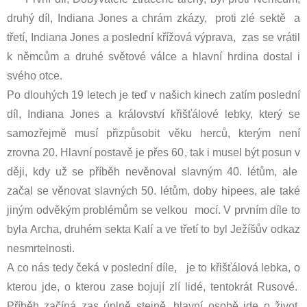
druhý díl, Indiana Jones a chrám zkázy, proti zlé sektě a
třetí, Indiana Jones a poslední křížová výprava, zas se vrátil
k němcům a druhé světové válce a hlavní hrdina dostal i
svého otce.
Po dlouhých 19 letech je teď v našich kinech zatím poslední
díl, Indiana Jones a království křišťálové lebky, který se
samozřejmě musí přizpůsobit věku herců, kterým není
zrovna 20. Hlavní postavě je přes 60, tak i musel být posun v
ději, kdy už se příběh nevěnoval slavným 40. létům, ale
začal se věnovat slavných 50. létům, doby hipees, ale také
jiným odvěkým problémům se velkou mocí. V prvním díle to
byla Archa, druhém sekta Kalí a ve třetí to byl Ježíšův odkaz
nesmrtelnosti.
A co nás tedy čeká v poslední díle, je to křišťálová lebka, o
kterou jde, o kterou zase bojují zlí lidé, tentokrát Rusové.
Příběh začíná zas úplně stejně, hlavní osobě jde o život,