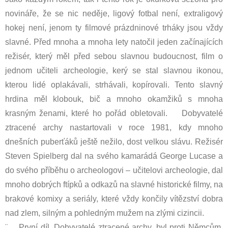
novináře, že se nic neděje, ligový fotbal není, extraligový
hokej není, jenom ty filmové prázdninové trháky jsou vždy
slavné. Před mnoha a mnoha lety natočil jeden začínajících
režisér, který měl před sebou slavnou budoucnost, film o
jednom učiteli archeologie, kerý se stal slavnou ikonou,
kterou lidé oplakávali, strhávali, kopírovali. Tento slavný
hrdina měl klobouk, bič a mnoho okamžiků s mnoha
krasným ženami, které ho pořád obletovali.
Dobyvatelé
ztracené archy nastartovali v roce 1981, kdy mnoho
dnešních puberťáků ještě nežilo, dost velkou slávu. Režisér
Steven Spielberg dal na svého kamarádá George Lucase a
do svého příběhu o archeologovi – učitelovi archeologie, dal
mnoho dobrých ftípků a odkazů na slavné historické filmy, na
brakové komixy a seriály, které vždy končily vítězství dobra
nad zlem, silným a pohledným mužem na zlými cizincii.
¨ První díl, Dobyvatelé ztracené archy, byl proti Němcům,