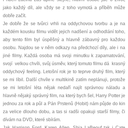
jako každý díl, ale vždy se z toho vymotá a příběh může
dobře začít.
Je dobře že se tvůrci vrhli na oddychovou tvorbu a je na
každém kousku filmu vidět jejich nadšení a odhodlání toho,
aby tento film byl úspěšný a hlavně zábavný pro každou
osobu. Najdou se v něm odkazy na předchozí díly, ale i na
jiné filmy. Každá osoba má svoji minutku k zapamatování,
svojí velkou chvíli, svůj úsměv, který tomuto filmu dá krasný
oddychový feeling. Letošní rok je to teprve druhý film, který
se mi líbil. Další chvíle v multikině zatím neplánuji, protože
se mi letošní léta nějak nedaří najít správnou náladu a
hlavně nějaký správný film, na který bych šel, Harry Potter je
jednou za rok a půl a Pán Prstenů (Hobit) nám půjde do kin
za velice dlouho dobu, a tas si radši opakuji starší filmy, či
dívám na DVD, které sbírám.
Jak Harrison Ford, Karen Allen, Shia LaBeouf tak i Cate