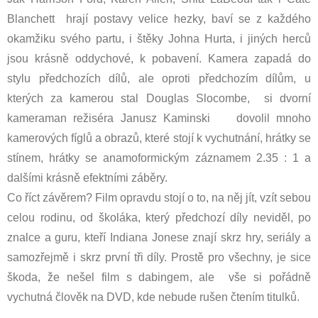
Blanchett hrají postavy velice hezky, baví se z každého
okamžiku svého partu, i štěky Johna Hurta, i jiných herců
jsou krásně oddychové, k pobavení. Kamera zapadá do
stylu předchozích dílů, ale oproti předchozím dílům, u
kterých za kamerou stal Douglas Slocombe, si dvorní
kameraman režiséra Janusz Kaminski dovolil mnoho
kamerových fíglů a obrazů, které stojí k vychutnání, hrátky se
stínem, hrátky se anamoformickým záznamem 2.35 : 1 a
dalšími krásně efektními záběry.
Co říct závěrem? Film opravdu stojí o to, na něj jít, vzít sebou
celou rodinu, od školáka, který předchozí díly neviděl, po
znalce a guru, kteří Indiana Jonese znají skrz hry, seriály a
samozřejmě i skrz první tři díly. Prostě pro všechny, je sice
škoda, že nešel film s dabingem, ale vše si pořádně
vychutná člověk na DVD, kde nebude rušen čtením titulků.