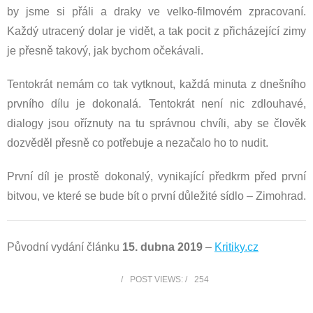
by jsme si přáli a draky ve velko-filmovém zpracovaní.
Každý utracený dolar je vidět, a tak pocit z přicházející zimy
je přesně takový, jak bychom očekávali.
Tentokrát nemám co tak vytknout, každá minuta z dnešního
prvního dílu je dokonalá. Tentokrát není nic zdlouhavé,
dialogy jsou oříznuty na tu správnou chvíli, aby se člověk
dozvěděl přesně co potřebuje a nezačalo ho to nudit.
První díl je prostě dokonalý, vynikající předkrm před první
bitvou, ve které se bude bít o první důležité sídlo – Zimohrad.
Původní vydání článku
15. dubna 2019
–
Kritiky.cz
POST VIEWS:
254