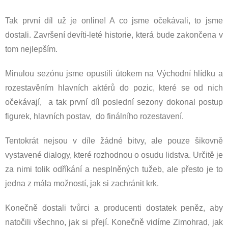
Tak první díl už je online! A co jsme očekávali, to jsme
dostali. Završení devíti-leté historie, která bude zakončena v
tom nejlepším.
Minulou sezónu jsme opustili útokem na Východní hlídku a
rozestavěním hlavních aktérů do pozic, které se od nich
očekávají, a tak první díl poslední sezony dokonal postup
figurek, hlavních postav, do finálního rozestavení.
Tentokrát nejsou v díle žádné bitvy, ale pouze šikovně
vystavené dialogy, které rozhodnou o osudu lidstva. Určitě je
za nimi tolik odříkání a nesplněných tužeb, ale přesto je to
jedna z mála možností, jak si zachránit krk.
Konečně dostali tvůrci a producenti dostatek peněz, aby
natočili všechno, jak si přejí. Konečně vidíme Zimohrad, jak