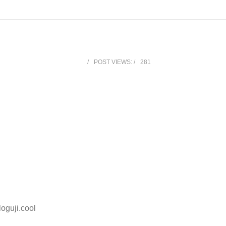
POST VIEWS:
281
oguji.cool