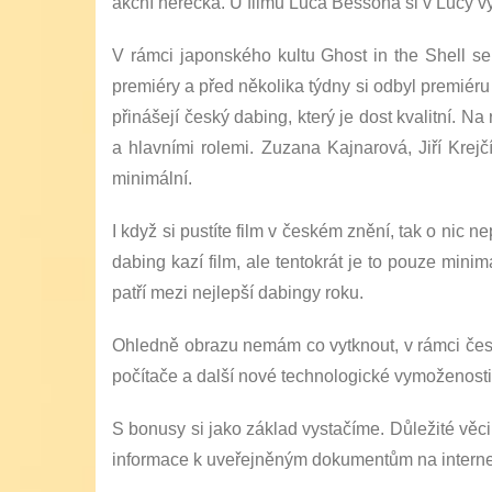
akční herečka. U filmu Luca Bessona si v Lucy vy
V rámci japonského kultu Ghost in the Shell se
premiéry a před několika týdny si odbyl premiéru
přinášejí český dabing, který je dost kvalitní. N
a hlavními rolemi. Zuzana Kajnarová, Jiří Krej
minimální.
I když si pustíte film v českém znění, tak o nic n
dabing kazí film, ale tentokrát je to pouze mini
patří mezi nejlepší dabingy roku.
Ohledně obrazu nemám co vytknout, v rámci česk
počítače a další nové technologické vymoženosti u
S bonusy si jako základ vystačíme. Důležité věci
informace k uveřejněným dokumentům na interne