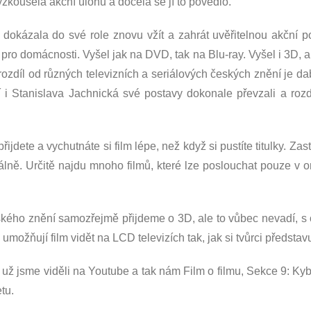
zkoušela akční úlohu a docela se jí to povedlo.
 dokázala do své role znovu vžít a zahrát uvěřitelnou akční p
 pro domácnosti. Vyšel jak na DVD, tak na Blu-ray. Vyšel i 3D,
a rozdíl od různých televizních a seriálových českých znění je d
čí i Stanislava Jachnická své postavy dokonale převzali a roz
epřijdete a vychutnáte si film lépe, než když si pustíte titulky. Z
málně. Určitě najdu mnoho filmů, které lze poslouchat pouze v or
ého znění samozřejmě přijdeme o 3D, ale to vůbec nevadí, s o
možňují film vidět na LCD televizích tak, jak si tvůrci představu
 už jsme viděli na Youtube a tak nám Film o filmu, Sekce 9: Kybe
tu.