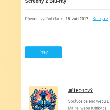
Screeny z Blu-ray
Původní vydání článku
15. září 2017
–
Kritiky.cz
Prev
JIŘÍ BOROVÝ
Správce celého webu Bl
Majitel webu Kritiky.cz