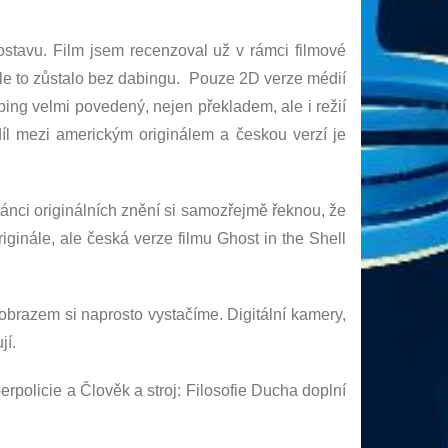
ostavu. Film jsem recenzoval už v rámci filmové
 ale to zůstalo bez dabingu. Pouze 2D verze médií
abing velmi povedený, nejen překladem, ale i režií
díl mezi americkým originálem a českou verzí je
astánci originálních znění si samozřejmě řeknou, že
iginále, ale česká verze filmu Ghost in the Shell
brazem si naprosto vystačíme. Digitální kamery,
jí.
rpolicie a Člověk a stroj: Filosofie Ducha doplní