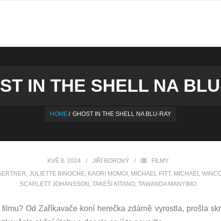
ST IN THE SHELL NA BLU
HOME
/
GHOST IN THE SHELL NA BLU-RAY
KVĚ 8, 2024
JIŘÍ BOROVÝ
FILMY
GAERTNER
,
JULIETTE BINOCHE
,
KAORI MOMOI
,
MICHAEL PITT
,
MICHAEL WINC
SCARLETT JOHANSSON
,
TAKEŠI KITANO
,
TAWANDA MANYIMO
m filmu? Od Zaříkavače koní herečka zdárně vyrostla, prošla s