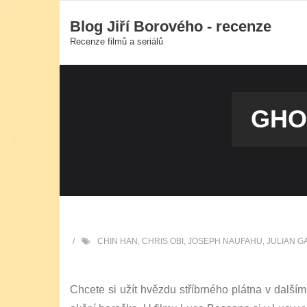
Skip
Blog Jiří Borového - recenze
to
Recenze filmů a seriálů
content
GHO
CHIN HAN
,
CHRIS OBI
,
JOSEPH NAUFAHU
,
JULIAN 
Chcete si užít hvězdu stříbrného plátna v další