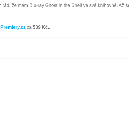
sem rád, že mám Blu-ray Ghost in the Shell ve své knihovně. Až 
Premiery.cz
za
539 Kč.
.
e