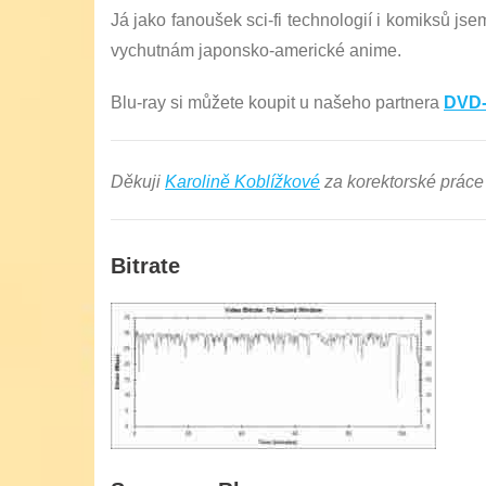
Já jako fanoušek sci-fi technologií i komiksů j
vychutnám japonsko-americké anime.
Blu-ray si můžete koupit u našeho partnera
DVD-
Děkuji
Karolině Koblížkové
za korektorské prác
Bitrate