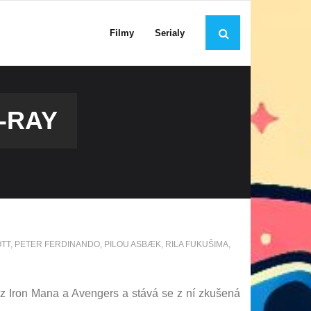
Filmy
Serialy
-RAY
OTT
,
PETER FERDINANDO
,
PILOU ASBÆK
,
RILA FUKUŠIMA
,
krz Iron Mana a Avengers a stává se z ní zkušená