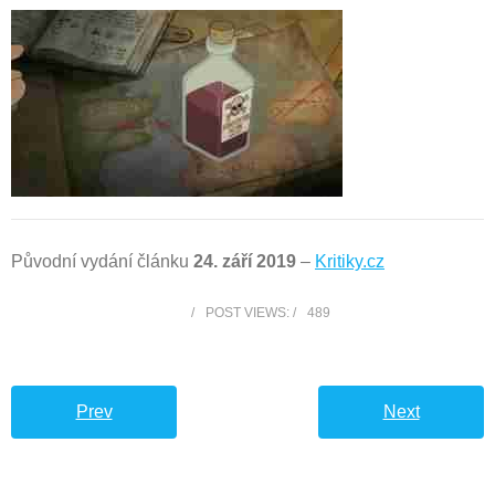
Původní vydání článku
24. září 2019
–
Kritiky.cz
POST VIEWS:
489
Prev
Next