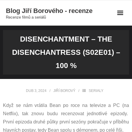
Skip
Blog Jiří Borového - recenze
to
Recenze filmů a seriálů
content
DISENCHANTMENT – THE
DISENCHANTRESS (S02E01) –
100 %
DUB 3, 2024
JIŘÍ BOROVÝ
SERIALY
Když se nám vrátila Bean po roce na televize a PC (na
Netflix), tak znovu budu recenzovat jednotlivé epizody.
První epizoda druhé půlky první sezóny pokračuje v příběhu
hlavních postav, tedy Bean spolu s démonem, po celé řiši.