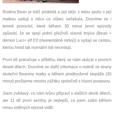
Rodina Bean je totiž prokletá a její strýc s tetou spolu s její
matkou usilují o něco co vůbec nečekala. Dozvíme se i
temné proroctví, které během 30 minut první epizody
způsobí, že se spojí jediní přeživší slavné trojice (Bean +
démon Luci+ elf Elf (momentálně mrtvý)) a vydají se cestou,
kterou hned tak normální lidi necestují.
První díl pokračuje v příběhu, který se nám ukázal v prvních
deseti dílech. Dozvíme se další informace o rodině ze strany
skuteční Beaniny matky a během prodloužené stopáže (30
minut) prožijeme mnoho zážitku společně s hlavní postavou.
Jsem zvědavý, co nám tvůrci připraví v dalších devíti dílech,
ale 11 díl první sezóny je nejlepší, co jsem zatím během
mnou viděných epizod viděl.