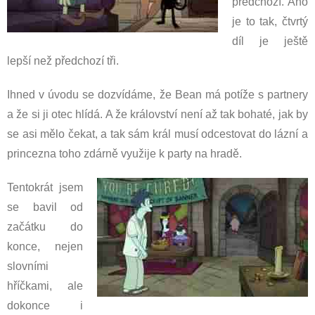
předchozí. Ano
je to tak, čtvrtý
díl je ještě
lepší než předchozí tři.
Ihned v úvodu se dozvídáme, že Bean má potíže s partnery
a že si ji otec hlídá. A že království není až tak bohaté, jak by
se asi mělo čekat, a tak sám král musí odcestovat do lázní a
princezna toho zdárně využije k party na hradě.
Tentokrát jsem
se bavil od
začátku do
konce, nejen
slovními
hříčkami, ale
dokonce i