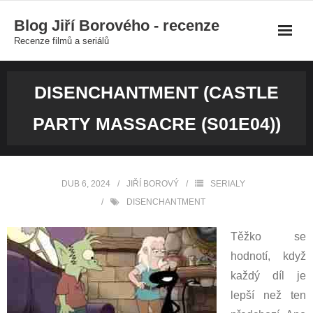
Skip
Blog Jiří Borového - recenze
to
Recenze filmů a seriálů
content
DISENCHANTMENT (CASTLE
PARTY MASSACRE (S01E04))
DUB 6, 2024
JIŘÍ BOROVÝ
SERIALY
DISENCHANTMENT
Těžko se
hodnotí, když
každý díl je
lepší než ten