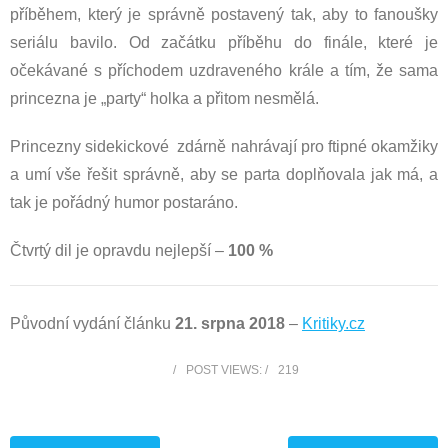
příběhem, který je správně postavený tak, aby to fanoušky
seriálu bavilo. Od začátku příběhu do finále, které je
očekávané s příchodem uzdraveného krále a tím, že sama
princezna je „party“ holka a přitom nesmělá.
Princezny sidekickové zdárně nahrávají pro ftipné okamžiky
a umí vše řešit správně, aby se parta doplňovala jak má, a
tak je pořádný humor postaráno.
Čtvrtý dil je opravdu nejlepší –
100 %
Původní vydání článku
21. srpna 2018
–
Kritiky.cz
POST VIEWS:
219