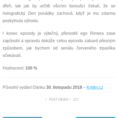
dřeň, tak jak by určitě všichni fanoušci čekali, že se
holografický člen posádky zachová, když je mu zdarma
poskytnuta výhoda.
I konec epizody je výtečný, přerostlé ego Rimera zase
zapůsobí a opravdu dokáže celou epizodu zabavit přesným
způsobem, jak bychom od seriálu červeného trpaslíka
očekávali.
Hodnocení:
100 %
Původní vydání článku
30. listopadu 2018
–
Kritiky.cz
POST VIEWS:
227