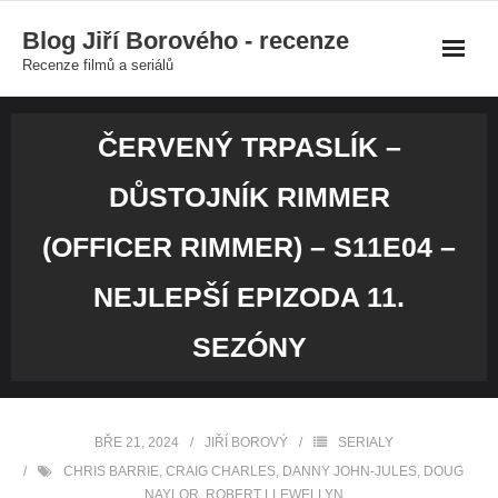
Skip
Blog Jiří Borového - recenze
to
Recenze filmů a seriálů
content
ČERVENÝ TRPASLÍK –
DŮSTOJNÍK RIMMER
(OFFICER RIMMER) – S11E04 –
NEJLEPŠÍ EPIZODA 11.
SEZÓNY
BŘE 21, 2024
JIŘÍ BOROVÝ
SERIALY
CHRIS BARRIE
,
CRAIG CHARLES
,
DANNY JOHN-JULES
,
DOUG
NAYLOR
,
ROBERT LLEWELLYN