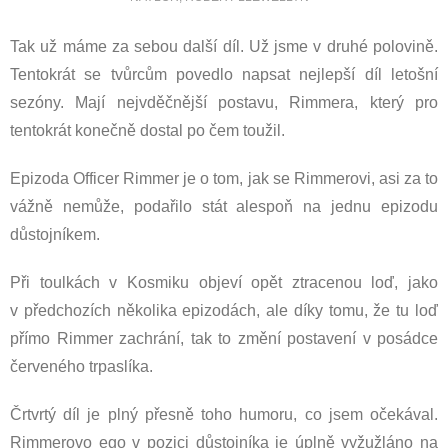
Tak už máme za sebou další díl. Už jsme v druhé polovině.
Tentokrát se tvůrcům povedlo napsat nejlepší díl letošní
sezóny. Mají nejvděčnější postavu, Rimmera, který pro
tentokrát konečně dostal po čem toužil.
Epizoda Officer Rimmer je o tom, jak se Rimmerovi, asi za to
vážně nemůže, podařilo stát alespoň na jednu epizodu
důstojníkem.
Při toulkách v Kosmiku objeví opět ztracenou loď, jako
v předchozích několika epizodách, ale díky tomu, že tu loď
přímo Rimmer zachrání, tak to změní postavení v posádce
červeného trpaslíka.
Črtvrtý díl je plný přesně toho humoru, co jsem očekával.
Rimmerovo ego v pozici důstojníka je úplně vyžužláno na