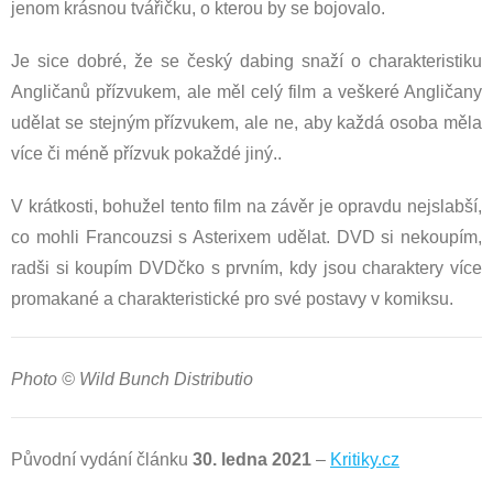
jenom krásnou tvářičku, o kterou by se bojovalo.
Je sice dobré, že se český dabing snaží o charakteristiku
Angličanů přízvukem, ale měl celý film a veškeré Angličany
udělat se stejným přízvukem, ale ne, aby každá osoba měla
více či méně přízvuk pokaždé jiný..
V krátkosti, bohužel tento film na závěr je opravdu nejslabší,
co mohli Francouzsi s Asterixem udělat. DVD si nekoupím,
radši si koupím DVDčko s prvním, kdy jsou charaktery více
promakané a charakteristické pro své postavy v komiksu.
Photo © Wild Bunch Distributio
Původní vydání článku
30. ledna 2021
–
Kritiky.cz