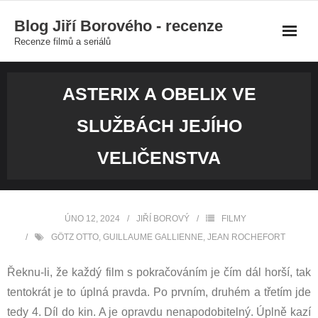
Skip
Blog Jiří Borového - recenze
to
Recenze filmů a seriálů
content
ASTERIX A OBELIX VE
SLUŽBÁCH JEJÍHO
VELIČENSTVA
ÚNO 12, 2024
JIŘÍ BOROVÝ
FILMY
GÖTZ OTTO
,
GUILLAUME GALLIENNE
,
JEAN ROCHEFORT
Řeknu-li, že každý film s pokračováním je čím dál horší, tak
tentokrát je to úplná pravda. Po prvním, druhém a třetím jde
tedy 4. Díl do kin. A je opravdu nenapodobitelný. Úplně kazí