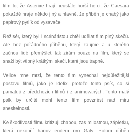
film to, že Asterixe hrají neustále horší herci, že Caesara
pokaždé hraje někdo jiný a hlavně, že příběh je chabý jako
papírový pytlík od vysavače.
Režisér, který byl i scénáristou chtěl udělat film plný skečů.
Ale bez pořádného příběhu, který zaujme a u kterého
začnou lidé přemýšlet, tak zírám pouze na film, který se
snaží být vtipný krátkými skeči, které jsou trapné.
Velice mne mrzí, že tento film vynechal nejdůležitější
postavu filmů, jako je Idefix, protože tento psík, co si
pamatuji z předchozích filmů i z animovaných. Tento malý
psík by určitě mohl tento film povznést nad míru
snesitelnosti.
Ke škodlivosti filmu kritizuji chabou, zas milostnou, zápletku,
která nekončí happy endem pro Galy. Potom příběh