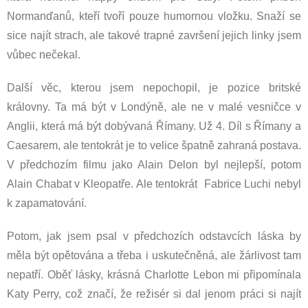
Normanďanů, kteří tvoří pouze humornou vložku. Snaží se
sice najít strach, ale takové trapné završení jejich linky jsem
vůbec nečekal.
Další věc, kterou jsem nepochopil, je pozice britské
královny. Ta má být v Londýně, ale ne v malé vesničce v
Anglii, která má být dobývaná Římany. Už 4. Díl s Římany a
Caesarem, ale tentokrát je to velice špatně zahraná postava.
V předchozím filmu jako Alain Delon byl nejlepší, potom
Alain Chabat v Kleopatře. Ale tentokrát Fabrice Luchi nebyl
k zapamatování.
Potom, jak jsem psal v předchozích odstavcích láska by
měla být opětována a třeba i uskutečněná, ale žárlivost tam
nepatří. Oběť lásky, krásná Charlotte Lebon mi připomínala
Katy Perry, což značí, že režisér si dal jenom práci si najít