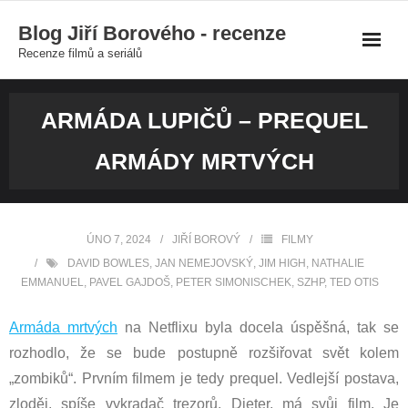
Skip
Blog Jiří Borového - recenze
to
Recenze filmů a seriálů
content
ARMÁDA LUPIČŮ – PREQUEL
ARMÁDY MRTVÝCH
ÚNO 7, 2024
JIŘÍ BOROVÝ
FILMY
DAVID BOWLES
,
JAN NEMEJOVSKÝ
,
JIM HIGH
,
NATHALIE
EMMANUEL
,
PAVEL GAJDOŠ
,
PETER SIMONISCHEK
,
SZHP
,
TED OTIS
Armáda mrtvých
na Netflixu byla docela úspěšná, tak se
rozhodlo, že se bude postupně rozšiřovat svět kolem
„zombiků“. Prvním filmem je tedy prequel. Vedlejší postava,
zloděj, spíše vykradač trezorů, Dieter, má svůj film. Je