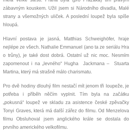
zábavným kouskem. Užil jsem si Národního divadla, Malé
strany a všemožných uliček. A poslední loupež byla spíše
hloupá.
Hlavní postava je jasná, Matthias Schweighöfer, hraje
nejlépe ze všech. Nathalie Emmanuel (ano ta ze seriálu Hra
o trůny), je také dost dobrá. Ostatní už nic moc. Nesmím
zapomenout i na „levného“ Hugha Jackmana – Stuarta
Martina, který má strašně málo charismatu.
Pro dvě hodiny dlouhý film nestačí mít jenom tři loupeže, je
potřeba i příběh něčím vyplnit. Tím byla na začátku
„pokusná“ loupež ve skladu za asistence české zpěvačky
Tonyi Graves, která má další zářez do filmu. Od Menzelova
filmu Obsluhoval jsem anglického krále se dostala do
prvního amerického velkofilmu.