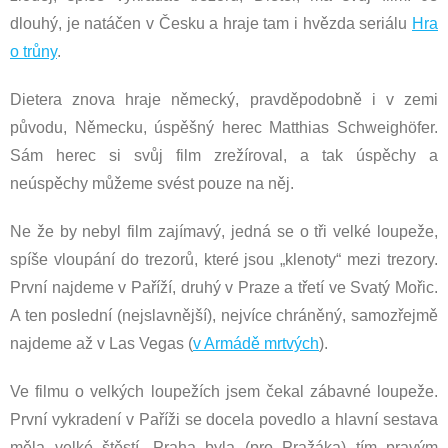
dlouhý, je natáčen v Česku a hraje tam i hvězda seriálu
Hra
o trůny
.
Dietera znova hraje německý, pravděpodobně i v zemi
původu, Německu, úspěšný herec Matthias Schweighöfer.
Sám herec si svůj film zrežíroval, a tak úspěchy a
neúspěchy můžeme svést pouze na něj.
Ne že by nebyl film zajímavý, jedná se o tři velké loupeže,
spíše vloupání do trezorů, které jsou „klenoty“ mezi trezory.
První najdeme v Paříží, druhý v Praze a třetí ve Svatý Mořic.
A ten poslední (nejslavnější), nejvíce chráněný, samozřejmě
najdeme až v Las Vegas (
v Armádě mrtvých
).
Ve filmu o velkých loupežích jsem čekal zábavné loupeže.
První vykradení v Paříži se docela povedlo a hlavní sestava
měla velké štěstí. Praha byla (pro Pražáka) tím pravým