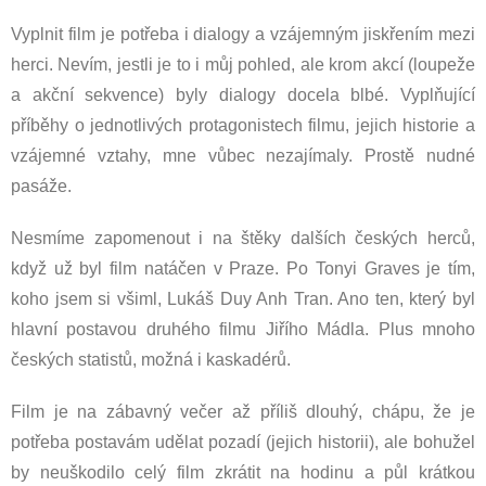
Vyplnit film je potřeba i dialogy a vzájemným jiskřením mezi
herci. Nevím, jestli je to i můj pohled, ale krom akcí (loupeže
a akční sekvence) byly dialogy docela blbé. Vyplňující
příběhy o jednotlivých protagonistech filmu, jejich historie a
vzájemné vztahy, mne vůbec nezajímaly. Prostě nudné
pasáže.
Nesmíme zapomenout i na štěky dalších českých herců,
když už byl film natáčen v Praze. Po Tonyi Graves je tím,
koho jsem si všiml, Lukáš Duy Anh Tran. Ano ten, který byl
hlavní postavou druhého filmu Jiřího Mádla. Plus mnoho
českých statistů, možná i kaskadérů.
Film je na zábavný večer až příliš dlouhý, chápu, že je
potřeba postavám udělat pozadí (jejich historii), ale bohužel
by neuškodilo celý film zkrátit na hodinu a půl krátkou