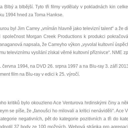
a Blbý a blbější. Tyto tři filmy vydělaly v pokladnách kin cel
oku 1994 hned za Toma Hankse.
ou byl Jim Carrey „vnímán hlavně jako televizní talent“ a že d
l společnost Morgan Creek Productions k produkci pokračová
 Flanaganová napsala, že Carreyho výkon „vyvolal kultovní úspěc
u televiznímu vysílání získal věrné kultovní příznivce“. NME zpět
. června 1994, na DVD 26. srpna 1997 a na Blu-ray 3. září 2
nt film na Blu-ray v edici k 25. výročí.
 kritiků bylo okouzleno Ace Venturova hrdinskými činy a někteř
ym se píše, že „fanoušci ho milovali a kritici nenáviděli“. Ace 
kategorie negativních, pět do kategorie pozitivních a tři do ka
hodnotil 37 body ze 100 možných. Webová stránka pro agregaci