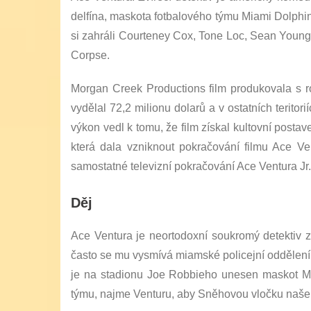
delfína, maskota fotbalového týmu Miami Dolphi
si zahráli Courteney Cox, Tone Loc, Sean Young,
Corpse.
Morgan Creek Productions film produkovala s r
vydělal 72,2 milionu dolarů a v ostatních terito
výkon vedl k tomu, že film získal kultovní postav
která dala vzniknout pokračování filmu Ace Ve
samostatné televizní pokračování Ace Ventura Jr.
Děj
Ace Ventura je neortodoxní soukromý detektiv 
často se mu vysmívá miamské policejní oddělení
je na stadionu Joe Robbieho unesen maskot Mi
týmu, najme Venturu, aby Sněhovou vločku našel