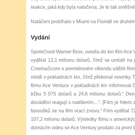
reakce, jaká kdy byla natočena. Je to tak směšné,
Natáčení probíhalo v Miami na Floridě ve druhém 
Vydání
Společnost Warner Bros. uvedla do kin film Ace 
vydělal 12,1 milionu dolarů, čímž se umístil n
CinemaScore o premiérovém víkendu udělili filmu 
místě v pokladnách kin, čímž překonal novinky T
filmu Ace Ventura v pokladnách kin informoval č
tržbu 5 075 dolarů a 24,6 milionu dolarů.“ De
dovádění reagují s nadšením…“. [Film je hitem 
fanoušků se na film vrací znovu.“ Film vydělal 7
107,2 milionu dolarů. Výsledky filmu v amerických
domácím videu se Ace Ventury prodalo za první tř