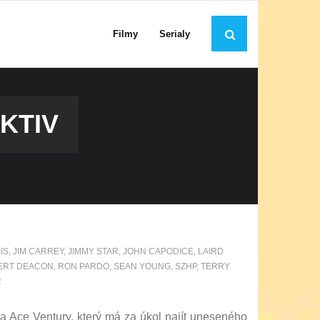
Filmy
Serialy
KTIV
IS
,
JIM CARREY
,
JIMMY STAR
,
JOHN CAPODICE
,
LAIRD
ERT DEACON
,
RON PARDO
,
SEAN YOUNG
,
SZHP
,
TERRY
R
va Ace Ventury, který má za úkol najít uneseného