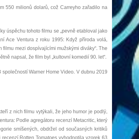
kem 550 milionů dolarů, což Carreyho zařadilo na
íky úspěchu tohoto filmu se „pevně etabloval jako
ní Ace Ventura z roku 1995: Když příroda volá,
h filmu mezi dospívajícími mužskými diváky“. The
ně napsal, že film byl „kultovní komedií 90. let“.
013 společností Warner Home Video. V dubnu 2019
í z nich filmu vytýkali, že jeho humor je podlý,
Ventura: Podle agregátoru recenzí Metacritic, který
tegorie smíšených, obdržel od současných kritiků
 recenzí Rotten Tomatoes vyhodnotila vzorek 63