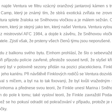
y najde Ventura ve filtru vzácný oranžový jantarový kámen s 
Camp, který je známý tím, že sbírá exotická zvířata ne zrovn
ntura splete žraloka se Sněhovou vločkou a je málem sežrán. 
em, který je stejný jako ten, který našel Ventura. Ventura vyl
 z mistrovství AFC 1984, a dojde k závěru, že Sněhovou vlo
atele. Zjistí však, že prsteny všech členů týmu jsou neporušené.
u z balkonu svého bytu. Einhorn prohlásí, že šlo o sebevraždu
příjezdu policie zavřené, přestože soused tvrdí, že slyšel křik
rý byl v polovině sezony přidán na pozici placekickera. Fin
ilo jeho kariéru. Při návštěvě Finklových rodičů se Ventura doz
al s míčem, a byl na to tak fixovaný, že byl kvůli vražedným
inhorna a přednese svou teorii, že Finkle unesl Marina i Sněho
 do pole k tomu; také vysloví teorii, že Finkle zavraždil Podac
čež se ho pokusí odradit od pokračování v případu, protože je
očky.