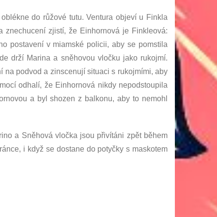
 oblékne do růžové tutu. Ventura objeví u Finkla
znechucení zjistí, že Einhornová je Finkleová:
ho postavení v miamské policii, aby se pomstila
de drží Marina a sněhovou vločku jako rukojmí.
ní na podvod a zinscenují situaci s rukojmími, aby
pomocí odhalí, že Einhornová nikdy nepodstoupila
nhornovou a byl shozen z balkonu, aby to nemohl
arino a Sněhová vločka jsou přivítáni zpět během
hránce, i když se dostane do potyčky s maskotem