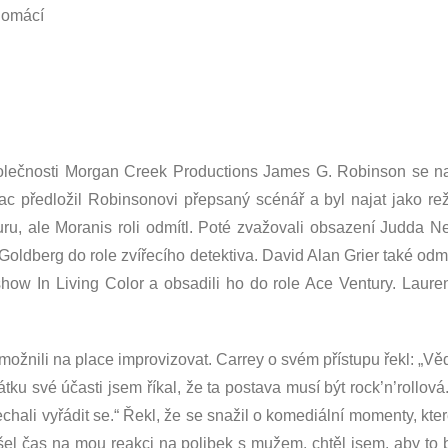
domácí
olečnosti Morgan Creek Productions James G. Robinson se na za
předložil Robinsonovi přepsaný scénář a byl najat jako režis
turu, ale Moranis roli odmítl. Poté zvažovali obsazení Judda
dberg do role zvířecího detektiva. David Alan Grier také odmít
w In Living Color a obsadili ho do role Ace Ventury. Lauren
ožnili na place improvizovat. Carrey o svém přístupu řekl: „Věd
ku své účasti jsem říkal, že ta postava musí být rock’n’rollová.
hali vyřádit se.“ Řekl, že se snažil o komediální momenty, kte
l čas na mou reakci na polibek s mužem, chtěl jsem, aby to b