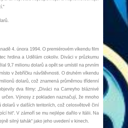
í.“
larů.
Kanadě 4. února 1994. O premiérovém víkendu film
otec hrdina a Udělám cokoliv. Diváci v průzkumu
al 9,7 milionu dolarů a opět se umístil na prvním
 místo v žebříčku návštěvnosti. O druhém víkendu
0 milionů dolarů, což znamená průměrnou třídenní
jevily dva filmy: „Diváci na Carreyho bláznivé
ně určen. Výnosy z pokladen naznačují, že mnoho
olarů v dalších teritoriích, což celosvětově činí
í hit“. V zámoří se mu nejlépe dařilo v Itálii. Na
jně silný tahák“ jako jeho uvedení v kinech.