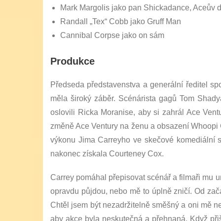
Mark Margolis jako pan Shickadance, Aceův 
Randall „Tex“ Cobb jako Gruff Man
Cannibal Corpse jako on sám
Produkce
Předseda představenstva a generální ředitel sp
měla široký záběr. Scénárista gagů Tom Shadyac 
oslovili Ricka Moranise, aby si zahrál Ace Ven
změně Ace Ventury na ženu a obsazení Whoopi Gol
výkonu Jima Carreyho ve skečové komediální sho
nakonec získala Courteney Cox.
Carrey pomáhal přepisovat scénář a filmaři mu um
opravdu půjdou, nebo mě to úplně zničí. Od začát
Chtěl jsem být nezadržitelně směšný a oni mě nec
aby akce byla neskutečná a přehnaná. Když přiše