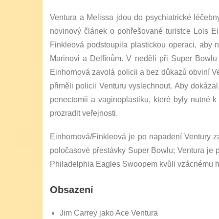
Ventura a Melissa jdou do psychiatrické léčebny
novinový článek o pohřešované turistce Lois E
Finkleová podstoupila plastickou operaci, aby 
Marinovi a Delfínům. V neděli při Super Bowlu
Einhornová zavolá policii a bez důkazů obviní Ven
přiměli policii Venturu vyslechnout. Aby dokáza
penectomii a vaginoplastiku, které byly nutné 
prozradit veřejnosti.
Einhornová/Finkleová je po napadení Ventury zat
poločasové přestávky Super Bowlu; Ventura je p
Philadelphia Eagles Swoopem kvůli vzácnému hol
Obsazení
Jim Carrey jako Ace Ventura