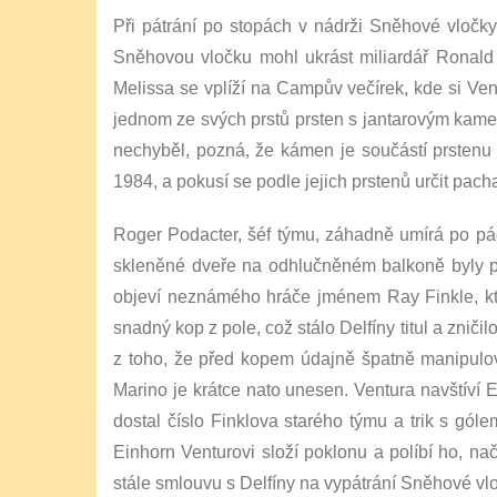
Při pátrání po stopách v nádrži Sněhové vločk
Sněhovou vločku mohl ukrást miliardář Ronald 
Melissa se vplíží na Campův večírek, kde si Ve
jednom ze svých prstů prsten s jantarovým kamen
nechyběl, pozná, že kámen je součástí prstenu
1984, a pokusí se podle jejich prstenů určit pach
Roger Podacter, šéf týmu, záhadně umírá po pád
skleněné dveře na odhlučněném balkoně byly při 
objeví neznámého hráče jménem Ray Finkle, kte
snadný kop z pole, což stálo Delfíny titul a znič
z toho, že před kopem údajně špatně manipulov
Marino je krátce nato unesen. Ventura navštíví E
dostal číslo Finklova starého týmu a trik s gólem
Einhorn Venturovi složí poklonu a políbí ho, na
stále smlouvu s Delfíny na vypátrání Sněhové vl