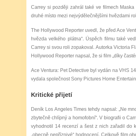
Carrey si později zahrál také ve filmech Maska 
druhé místo mezi nejvýdělečnějšími hvězdami r
The Hollywood Reporter uvedl, že před Ace Ventur
hvězda velkého plátna“. Úspěch filmu také ved
Carrey si svou roli zopakoval. Autorka Victoria
Hollywood Reporter napsal, že si film „díky častém
Ace Ventura: Pet Detective byl vydán na VHS 14
vydala společnost Sony Pictures Home Entertainme
Kritické přijetí
Deník Los Angeles Times tehdy napsal: „Ne mnoho
zbytečně chlípný a homofobní“. V biografii o Carre
vyhodnotil 14 recenzí a šest z nich zařadil do 
„obecně nepříznivé“ hodnocení. Celkově film o