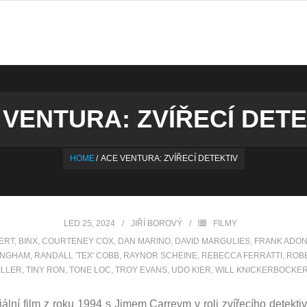
 VENTURA: ZVÍŘECÍ DETE
HOME
/
ACE VENTURA: ZVÍŘECÍ DETEKTIV
LED 25, 2024
JIŘÍ BOROVÝ
FILMY
ERT
,
BINX
,
COURTENEY COX
,
DAN MARINO
,
DAVID MARGULIES
,
FRANK ADON
INGHAM
,
RANDALL 'TEX' COBB
,
RAYNOR SCHEINE
,
REBECCA FERRATTI
,
ROB
ILLER
,
TINY RON
,
TONE LOC
,
TROY EVANS
,
UDO KIER
,
WILL KNICKERBOCKE
iální film z roku 1994 s Jimem Carreym v roli zvířecího detekti