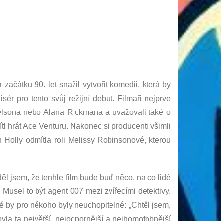
čátku 90. let snažil vytvořit komedii, která by
ér pro tento svůj režijní debut. Filmaři nejprve
 Nelsona nebo Alana Rickmana a uvažovali také o
l hrát Ace Venturu. Nakonec si producenti všimli
 Holly odmítla roli Melissy Robinsonové, kterou
ěl jsem, že tenhle film bude buď něco, na co lidé
 Musel to být agent 007 mezi zvířecími detektivy.
ré by pro někoho byly neuchopitelné: „Chtěl jsem,
yla ta největší, nejodpornější a nejhomofobnější