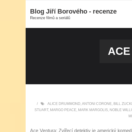
Skip
Blog Jiří Borového - recenze
to
Recenze filmů a seriálů
content
ACE
ALICE DRUMMOND
,
ANTONI CORONE
,
BILL ZUCK
STUART
,
MARGO PEACE
,
MARK MARGOLIS
,
NOBLE WILL
M
Ace Ventura: Zvířecí detektiv je americký komed