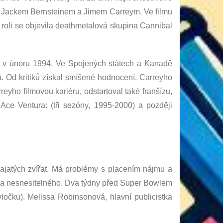
 s Jackem Bernsteinem a Jimem Carreym. Ve filmu
 roli se objevila deathmetalová skupina Cannibal
in v únoru 1994. Ve Spojených státech a Kanadě
rů. Od kritiků získal smíšené hodnocení. Carreyho
reyho filmovou kariéru, odstartoval také franšízu,
Ace Ventura: (tři sezóny, 1995-2000) a později
ajatých zvířat. Má problémy s placením nájmu a
 za nesnesitelného. Dva týdny před Super Bowlem
čku). Melissa Robinsonová, hlavní publicistka