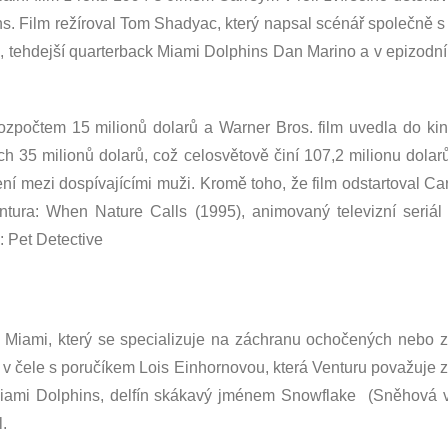
ns. Film režíroval Tom Shadyac, který napsal scénář společně
 tehdejší quarterback Miami Dolphins Dan Marino a v epizodní
ozpočtem 15 milionů dolarů a Warner Bros. film uvedla do k
riích 35 milionů dolarů, což celosvětově činí 107,2 milionu dola
ení mezi dospívajícími muži. Kromě toho, že film odstartoval Car
ntura: When Nature Calls (1995), animovaný televizní seriál 
: Pet Detective
z Miami, který se specializuje na záchranu ochočených nebo z
 v čele s poručíkem Lois Einhornovou, která Venturu považuje
ami Dolphins, delfín skákavý jménem Snowflake (Sněhová vlo
.