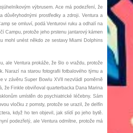
trojúhelníkovým výbrusem. Ace má podezření, že
a důvěryhodnými prostředky a zdroji. Ventura a
Camp se omluví, podá Venturovi ruku a odhalí na
oučí Campu, protože jeho prstenu jantarový kámen
čku mohl unést někdo ze sestavy Miami Dolphins
, ale Ventura prokáže, že šlo o vraždu, protože
. Narazí na starou fotografii fotbalového týmu a
kle v závěru Super Bowlu XVII nezvládl poměrně
vídá, že Finkle obviňoval quarterbacka Dana Marina
 sklonům umístěn do psychiatrické léčebny. Sám
vou vločku z pomsty, protože se urazil, že delfín
tera, když ho ten objevil, jak slídí po jeho bytě.
 nyní podezřelý, ale Ventura odmítne, protože má