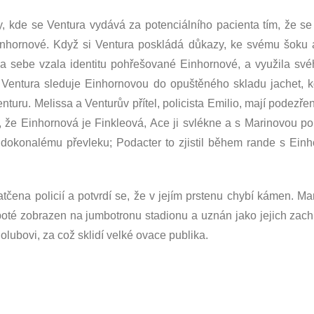
, kde se Ventura vydává za potenciálního pacienta tím, že se
inhornové. Když si Ventura poskládá důkazy, ke svému šoku a 
na sebe vzala identitu pohřešované Einhornové, a využila své
 Ventura sleduje Einhornovou do opuštěného skladu jachet, k
turu. Melissa a Venturův přítel, policista Emilio, mají podezře
l, že Einhornová je Finkleová, Ace ji svlékne a s Marinovou 
k dokonalému převleku; Podacter to zjistil během rande s Ei
čena policií a potvrdí se, že v jejím prstenu chybí kámen. M
oté zobrazen na jumbotronu stadionu a uznán jako jejich zac
ubovi, za což sklidí velké ovace publika.