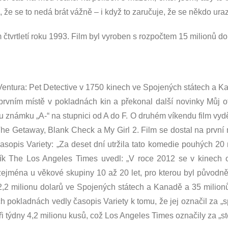
 že se to nedá brát vážně – i když to zaručuje, že se někdo uraz
čtvrtletí roku 1993. Film byl vyroben s rozpočtem 15 milionů do
Ventura: Pet Detective v 1750 kinech ve Spojených státech a 
a prvním místě v pokladnách kin a překonal další novinky Můj 
známku „A-“ na stupnici od A do F. O druhém víkendu film vyděl
he Getaway, Blank Check a My Girl 2. Film se dostal na první
asopis Variety: „Za deset dní utržila tato komedie pouhých 2
ník The Los Angeles Times uvedl: „V roce 2012 se v kinech ob
zejména u věkové skupiny 10 až 20 let, pro kterou byl původ
2,2 milionu dolarů ve Spojených státech a Kanadě a 35 milionů d
 pokladnách vedly časopis Variety k tomu, že jej označil za „spíc
i týdny 4,2 milionu kusů, což Los Angeles Times označily za „ste