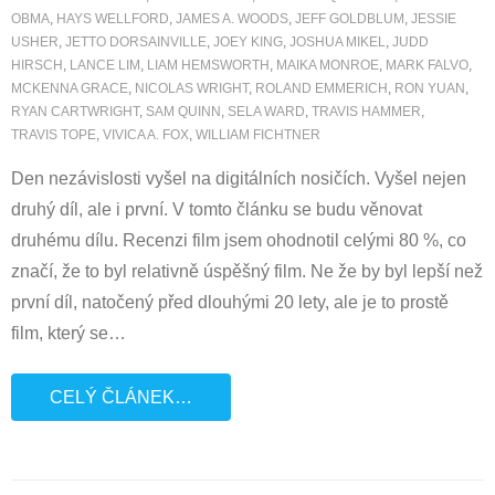
OBMA
,
HAYS WELLFORD
,
JAMES A. WOODS
,
JEFF GOLDBLUM
,
JESSIE
USHER
,
JETTO DORSAINVILLE
,
JOEY KING
,
JOSHUA MIKEL
,
JUDD
HIRSCH
,
LANCE LIM
,
LIAM HEMSWORTH
,
MAIKA MONROE
,
MARK FALVO
,
MCKENNA GRACE
,
NICOLAS WRIGHT
,
ROLAND EMMERICH
,
RON YUAN
,
RYAN CARTWRIGHT
,
SAM QUINN
,
SELA WARD
,
TRAVIS HAMMER
,
TRAVIS TOPE
,
VIVICA A. FOX
,
WILLIAM FICHTNER
Den nezávislosti vyšel na digitálních nosičích. Vyšel nejen
druhý díl, ale i první. V tomto článku se budu věnovat
druhému dílu. Recenzi film jsem ohodnotil celými 80 %, co
značí, že to byl relativně úspěšný film. Ne že by byl lepší než
první díl, natočený před dlouhými 20 lety, ale je to prostě
film, který se
…
CELÝ ČLÁNEK…