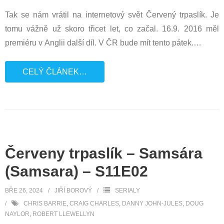
Tak se nám vrátil na internetový svět Červený trpaslík. Je
tomu vážně už skoro třicet let, co začal. 16.9. 2016 měl
premiéru v Anglii další díl. V ČR bude mít tento pátek.
…
CELÝ ČLÁNEK…
Červeny trpaslík – Samsára
(Samsara) – S11E02
BŘE 26, 2024
JIŘÍ BOROVÝ
SERIALY
CHRIS BARRIE
,
CRAIG CHARLES
,
DANNY JOHN-JULES
,
DOUG
NAYLOR
,
ROBERT LLEWELLYN