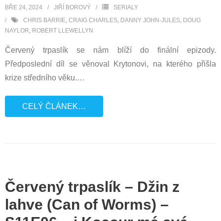
BŘE 24, 2024
JIŘÍ BOROVÝ
SERIALY
CHRIS BARRIE
,
CRAIG CHARLES
,
DANNY JOHN-JULES
,
DOUG
NAYLOR
,
ROBERT LLEWELLYN
Červený trpaslík se nám blíží do finální epizody.
Předposlední díl se věnoval Krytonovi, na kterého přišla
krize středního věku.
…
CELÝ ČLÁNEK…
Červený trpaslík – Džin z
lahve (Can of Worms) –