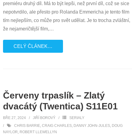
premiéru druhý díl. Má to být lepši, než první díl, což se sice
nepotvrdilo, ale přesto pro Rolanda Emmericha je tento film
tím nejlepším, co může pro svět udělat. Je to trocha zvláštní,
že nejameričtější film,
…
CELÝ ČLÁNEK…
Červeny trpaslík – Zlatý
dvacátý (Twentica) S11E01
BŘE 27, 2024
JIŘÍ BOROVÝ
SERIALY
CHRIS BARRIE
,
CRAIG CHARLES
,
DANNY JOHN-JULES
,
DOUG
NAYLOR
,
ROBERT LLEWELLYN