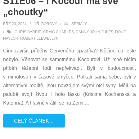
S11E06 – i Kocour má své
„choutky“
BŘE 23, 2024
JIŘÍ BOROVÝ
SERIALY
CHRIS BARRIE
,
CRAIG CHARLES
,
DANNY JOHN-JULES
,
DOUG
NAYLOR
,
ROBERT LLEWELLYN
Čím završit příběhy Červeného trpaslíka? Něčím, co ještě
nebylo. Věnovat se samotnému Kocourovi. Už mně ničím
příběh těžební lodi nepřekvapí. Byli v budoucnosti,
v minulosti i v časové smyčce. Potkali sama sebe, byli v
alternativní realitě, jsou navzájem svými otci-syny. Měli na
palubě svojí živou i holo lásku (Kristina Kochanská a
Katerina). A hlavně vrátili se na Zemi.
…
CELÝ ČLÁNEK…