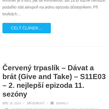
Rimmer je o tom, jak se Rimmerovi, asi za to vážně nemůže,
podařilo stát alespoň na jednu epizodu důstojníkem. Při
toulkách
…
CELÝ ČLÁNEK…
Červený trpaslík – Dávat a
brát (Give and Take) – S11E03
– 2. nejlepší epizoda 11.
sezóny
BŘE 19, 2024
JIŘÍ BOROVÝ
SERIALY