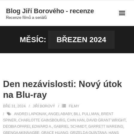
Skip
Blog Jiří Borového - recenze
to
Recenze filmů a seriálů
content
MĚSÍC:
BŘEZEN 2024
Den nezávislosti: Nový útok
na Blu-ray
BŘE 31, 2024
JIŘÍ BOROVÝ
FILMY
ANDREI LAPIONAK
,
ANGELABABY
,
BILL PULLMAN
,
BRENT
SPINER
,
CHARLOTTE GAINSBOURG
,
CHIN HAN
,
DAVID GRANT WRIGHT
,
DEOBIA OPAREI
,
EDWARD A.
,
GABRIEL SCHMIDT
,
GARRETT WAREING
,
GBENGA AKINNAGBE
,
GRACE HUANG
,
GRIZELDA QUINTANA
,
HANS