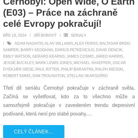
Černobyl: Open Wide, O Earth
(E03) – Práce na záchraně
celé Evropy pokračují!
BŘE 18, 2024
JIŘÍ BOROVÝ
SERIALY
ADAM NAGAITIS
,
ALAN WILLIAMS
,
ALEX FERNS
,
BALTASAR BREKI
SAMPER
,
BARRY KEOGHAN
,
DARIUS PETKEVICIUS
,
DAVID DENCIK
,
EMILY WATSON
,
GERARD KEARNS
,
JAMES COSMO
,
JARED HARRIS
,
JESSIE BUCKLEY
,
MARK LEWIS JONES
,
MICHAEL SHAEFFER
,
OSCAR
DYEKJÆR GIESE
,
PAUL RITTER
,
PHILIP BARANTINI
,
RALPH INESON
,
ROBERT EMMS
,
SAM TROUGHTON
,
STELLAN SKARSGÅRD
Třetí díl seriálu Černobyl pokračuje v záchraně světa.
Začíná se vyšetřovat, kdo za to všechno může a
samozřejmě pokračuje v zavedeném trendu depresivní
podívané, která není pro slabé povahy.
…
CELÝ ČLÁNEK…