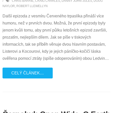
CHRIS BARRIE
,
CRAIG CHARLES
,
DANNY JOHN-JULES
,
DOUG
NAYLOR
,
ROBERT LLEWELLYN
Další epizoda z vesmíru Červeného trpaslíka přináší více
humoru, než v prvních dvou. Možná, že první epizody byly
jenom kvůli tomu, aby první půlku letošních epizod završili,
prozatím, nejlepším dílem. Jak se píše v tiskových
informacích, tak se příběh věnuje dvou hlavním postavám,
Listerovi a Kocourovi, kdy je jejich páníčko-kočičí láska
ověřena pomocí ztráty (spíše odoperováním) obou Ledvin
…
CELÝ ČLÁNEK…