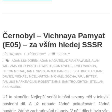
Černobyl – Vichnaya Pamyat
(E05) – za vším hledej SSSR
BŘE 16, 2024
JIŘÍ BOROVÝ
SERIALY
ADAM LUNDGREN
,
ADAM NAGAITIS
,
ADRIAN RAWLINS
,
ALAN
WILLIAMS
,
BILLY POSTLETHWAITE
,
CON O'NEILL
,
EMILY WATSON
,
HILTON MCRAE
,
JAMIE SIVES
,
JARED HARRIS
,
JESSIE BUCKLEY
,
KARL
DAVIES
,
MICHAEL MCELHATTON
,
MICHAEL SOCHA
,
PAUL RITTER
,
PAULIUS MARKEVIČIUS
,
ROBERT EMMS
,
SAM TROUGHTON
,
STELLAN
SKARSGÅRD
Už to skončilo. Nejlepší seriál letošní sezony měl v televizi
poslední díl. A už nebude žádné pokračování, žádná
havárie, žádné zachraňování planety. V pěti dílech bylo vše,