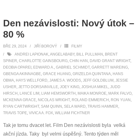
Den nezávislosti: Nový útok –
80 %
BŘE 29, 2024
JIŘÍ BOROVÝ
FILMY
ANDREI LAPIONAK
,
ANGELABABY
,
BILL PULLMAN
,
BRENT
SPINER
,
CHARLOTTE GAINSBOURG
,
CHIN HAN
,
DAVID GRANT WRIGHT
,
DEOBIA OPAREI
,
EDWARD A.
,
GABRIEL SCHMIDT
,
GARRETT WAREING
,
GBENGA AKINNAGBE
,
GRACE HUANG
,
GRIZELDA QUINTANA
,
HANS
OBMA
,
HAYS WELLFORD
,
JAMES A. WOODS
,
JEFF GOLDBLUM
,
JESSIE
USHER
,
JETTO DORSAINVILLE
,
JOEY KING
,
JOSHUA MIKEL
,
JUDD
HIRSCH
,
LANCE LIM
,
LIAM HEMSWORTH
,
MAIKA MONROE
,
MARK FALVO
,
MCKENNA GRACE
,
NICOLAS WRIGHT
,
ROLAND EMMERICH
,
RON YUAN
,
RYAN CARTWRIGHT
,
SAM QUINN
,
SELA WARD
,
TRAVIS HAMMER
,
TRAVIS TOPE
,
VIVICA A. FOX
,
WILLIAM FICHTNER
Tak je tomu dvacet let. Film Den nezávislosti byla velká
akční jízda. Taky byl velmi úspěšný. Tento týden měl