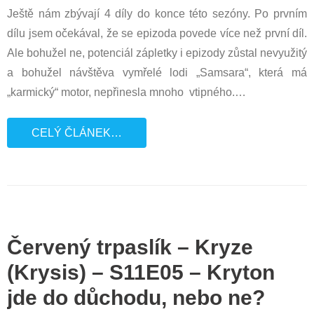
Ještě nám zbývají 4 díly do konce této sezóny. Po prvním
dílu jsem očekával, že se epizoda povede více než první díl.
Ale bohužel ne, potenciál zápletky i epizody zůstal nevyužitý
a bohužel návštěva vymřelé lodi „Samsara“, která má
„karmický“ motor, nepřinesla mnoho vtipného.
…
CELÝ ČLÁNEK…
Červený trpaslík – Kryze
(Krysis) – S11E05 – Kryton
jde do důchodu, nebo ne?