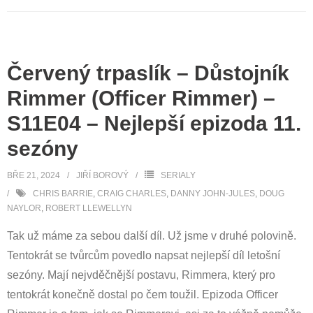
Červený trpaslík – Důstojník
Rimmer (Officer Rimmer) –
S11E04 – Nejlepší epizoda 11.
sezóny
BŘE 21, 2024
JIŘÍ BOROVÝ
SERIALY
CHRIS BARRIE
,
CRAIG CHARLES
,
DANNY JOHN-JULES
,
DOUG
NAYLOR
,
ROBERT LLEWELLYN
Tak už máme za sebou další díl. Už jsme v druhé polovině.
Tentokrát se tvůrcům povedlo napsat nejlepší díl letošní
sezóny. Mají nejvděčnější postavu, Rimmera, který pro
tentokrát konečně dostal po čem toužil. Epizoda Officer