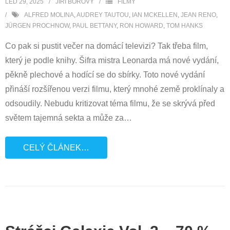
LED 29, 2025
JIŘÍ BOROVÝ
FILMY
ALFRED MOLINA
,
AUDREY TAUTOU
,
IAN MCKELLEN
,
JEAN RENO
,
JÜRGEN PROCHNOW
,
PAUL BETTANY
,
RON HOWARD
,
TOM HANKS
Co pak si pustit večer na domácí televizi? Tak třeba film,
který je podle knihy. Šifra mistra Leonarda má nové vydání,
pěkně plechové a hodící se do sbírky. Toto nové vydání
přináší rozšířenou verzi filmu, který mnohé země proklínaly a
odsoudily. Nebudu kritizovat téma filmu, že se skrývá před
světem tajemná sekta a může za
…
CELÝ ČLÁNEK…