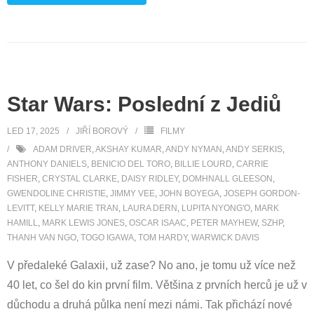
Star Wars: Poslední z Jediů
LED 17, 2025
JIŘÍ BOROVÝ
FILMY
ADAM DRIVER
,
AKSHAY KUMAR
,
ANDY NYMAN
,
ANDY SERKIS
,
ANTHONY DANIELS
,
BENICIO DEL TORO
,
BILLIE LOURD
,
CARRIE
FISHER
,
CRYSTAL CLARKE
,
DAISY RIDLEY
,
DOMHNALL GLEESON
,
GWENDOLINE CHRISTIE
,
JIMMY VEE
,
JOHN BOYEGA
,
JOSEPH GORDON-
LEVITT
,
KELLY MARIE TRAN
,
LAURA DERN
,
LUPITA NYONG'O
,
MARK
HAMILL
,
MARK LEWIS JONES
,
OSCAR ISAAC
,
PETER MAYHEW
,
SZHP
,
THANH VAN NGO
,
TOGO IGAWA
,
TOM HARDY
,
WARWICK DAVIS
V předaleké Galaxii, už zase? No ano, je tomu už více než
40 let, co šel do kin první film. Většina z prvních herců je už v
důchodu a druhá půlka není mezi námi. Tak přichází nové