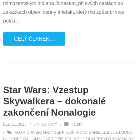
mimozemským Indiana Jonesem, při svých cestách po
zakázkách objeví cenný artefakt, který mu způsobí více
potíží
…
CELÝ ČLÁNEK…
Star Wars: Vzestup
Skywalkera – dokonalé
zakončení Nonalogie
LED 21, 2025
JIŘÍ BOROVÝ
FILMY
ADAM DRIVER
,
ANDY SERKIS
,
ANTHONY DANIELS
,
BILLIE LOURD
,
BILLY DEE WILLIAMS
,
CARRIE FISHER (A.Z.)
,
COLIN TREVORROW
,
DAISY