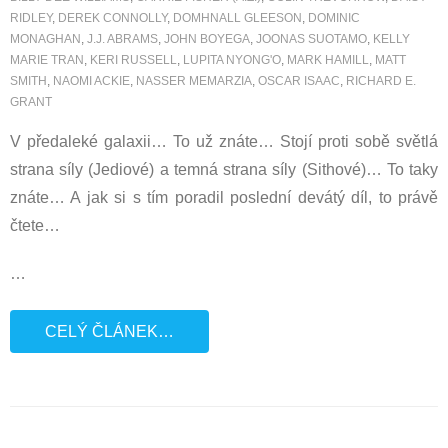
RIDLEY
,
DEREK CONNOLLY
,
DOMHNALL GLEESON
,
DOMINIC
MONAGHAN
,
J.J. ABRAMS
,
JOHN BOYEGA
,
JOONAS SUOTAMO
,
KELLY
MARIE TRAN
,
KERI RUSSELL
,
LUPITA NYONG'O
,
MARK HAMILL
,
MATT
SMITH
,
NAOMI ACKIE
,
NASSER MEMARZIA
,
OSCAR ISAAC
,
RICHARD E.
GRANT
V předaleké galaxii… To už znáte… Stojí proti sobě světlá
strana síly (Jediové) a temná strana síly (Sithové)… To taky
znáte… A jak si s tím poradil poslední devátý díl, to právě
čtete…
…
CELÝ ČLÁNEK…