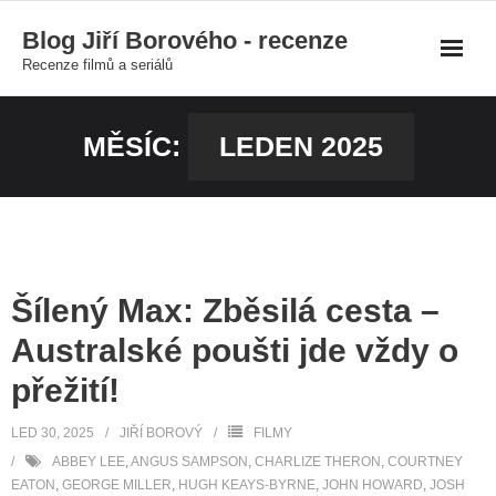
Skip
Blog Jiří Borového - recenze
to
Recenze filmů a seriálů
content
MĚSÍC:
LEDEN 2025
Šílený Max: Zběsilá cesta –
Australské poušti jde vždy o
přežití!
LED 30, 2025
JIŘÍ BOROVÝ
FILMY
ABBEY LEE
,
ANGUS SAMPSON
,
CHARLIZE THERON
,
COURTNEY
EATON
,
GEORGE MILLER
,
HUGH KEAYS-BYRNE
,
JOHN HOWARD
,
JOSH