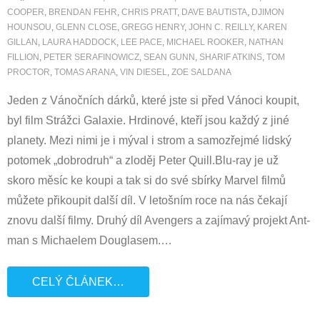
COOPER
,
BRENDAN FEHR
,
CHRIS PRATT
,
DAVE BAUTISTA
,
DJIMON
HOUNSOU
,
GLENN CLOSE
,
GREGG HENRY
,
JOHN C. REILLY
,
KAREN
GILLAN
,
LAURA HADDOCK
,
LEE PACE
,
MICHAEL ROOKER
,
NATHAN
FILLION
,
PETER SERAFINOWICZ
,
SEAN GUNN
,
SHARIF ATKINS
,
TOM
PROCTOR
,
TOMAS ARANA
,
VIN DIESEL
,
ZOE SALDANA
Jeden z Vánočních dárků, které jste si před Vánoci koupit,
byl film Strážci Galaxie. Hrdinové, kteří jsou každý z jiné
planety. Mezi nimi je i mýval i strom a samozřejmé lidský
potomek „dobrodruh“ a zloděj Peter Quill.Blu-ray je už
skoro měsíc ke koupi a tak si do své sbírky Marvel filmů
můžete přikoupit další díl. V letošním roce na nás čekají
znovu další filmy. Druhý díl Avengers a zajímavý projekt Ant-
man s Michaelem Douglasem.
…
CELÝ ČLÁNEK…