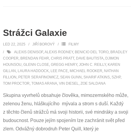
Strážci Galaxie
LED 22, 2025
JIŘÍ BOROVÝ
FILMY
ALEXIS DENISOF
,
ALEXIS RODNEY
,
BENICIO DEL TORO
,
BRADLEY
COOPER
,
BRENDAN FEHR
,
CHRIS PRATT
,
DAVE BAUTISTA
,
DJIMON
HOUNSOU
,
GLENN CLOSE
,
GREGG HENRY
,
JOHN C. REILLY
,
KAREN
GILLAN
,
LAURA HADDOCK
,
LEE PACE
,
MICHAEL ROOKER
,
NATHAN
FILLION
,
PETER SERAFINOWICZ
,
SEAN GUNN
,
SHARIF ATKINS
,
SZHP
,
TOM PROCTOR
,
TOMAS ARANA
,
VIN DIESEL
,
ZOE SALDANA
Skupina vyvrhelů obsahuje člověka, mimozemského může,
zelenou ženu, hláškujícího mývala a strom s duší. Každý
z těchto členů strážců má svoji historii, své mindráky a svoji
budoucnost. Pouze jejím spojením lze zachránit svět před
zlem. Odvážný dobrodruh Peter Quill, který je