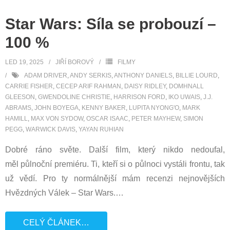
Star Wars: Síla se probouzí –
100 %
LED 19, 2025
JIŘÍ BOROVÝ
FILMY
ADAM DRIVER
,
ANDY SERKIS
,
ANTHONY DANIELS
,
BILLIE LOURD
,
CARRIE FISHER
,
CECEP ARIF RAHMAN
,
DAISY RIDLEY
,
DOMHNALL
GLEESON
,
GWENDOLINE CHRISTIE
,
HARRISON FORD
,
IKO UWAIS
,
J.J.
ABRAMS
,
JOHN BOYEGA
,
KENNY BAKER
,
LUPITA NYONG'O
,
MARK
HAMILL
,
MAX VON SYDOW
,
OSCAR ISAAC
,
PETER MAYHEW
,
SIMON
PEGG
,
WARWICK DAVIS
,
YAYAN RUHIAN
Dobré ráno světe. Další film, který nikdo nedoufal,
měl půlnoční premiéru. Ti, kteří si o půlnoci vystáli frontu, tak
už vědí. Pro ty normálnější mám recenzi nejnovějších
Hvězdných Válek – Star Wars.
…
CELÝ ČLÁNEK…