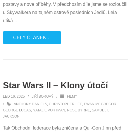
postavy a nové příběhy. V předchozím díle jsme se rozloučili
u Skywalkera na tajném ostrově posledních Jediů. Leia
utíká
…
CELÝ ČLÁNEK…
Star Wars II – Klony útočí
LED 16, 2025
JIŘÍ BOROVÝ
FILMY
ANTHONY DANIELS
,
CHRISTOPHER LEE
,
EWAN MCGREGOR
,
GEORGE LUCAS
,
NATALIE PORTMAN
,
ROSE BYRNE
,
SAMUEL L.
JACKSON
Tak Obchodní federace byla zničena a Qui-Gon Jinn před