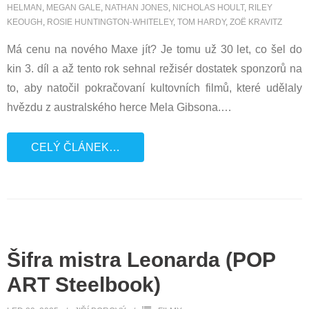
HELMAN
,
MEGAN GALE
,
NATHAN JONES
,
NICHOLAS HOULT
,
RILEY
KEOUGH
,
ROSIE HUNTINGTON-WHITELEY
,
TOM HARDY
,
ZOË KRAVITZ
Má cenu na nového Maxe jít? Je tomu už 30 let, co šel do
kin 3. díl a až tento rok sehnal režisér dostatek sponzorů na
to, aby natočil pokračovaní kultovních filmů, které udělaly
hvězdu z australského herce Mela Gibsona.
…
CELÝ ČLÁNEK…
Šifra mistra Leonarda (POP
ART Steelbook)