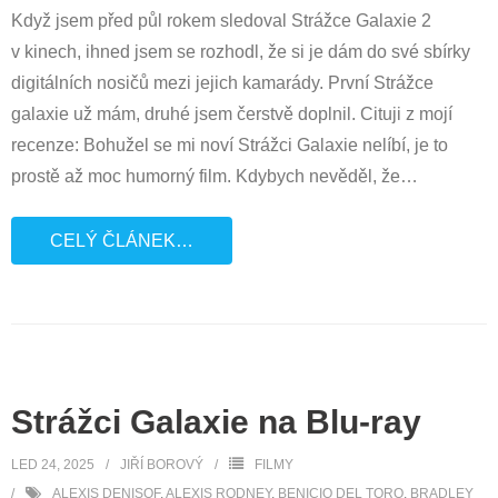
Když jsem před půl rokem sledoval Strážce Galaxie 2
v kinech, ihned jsem se rozhodl, že si je dám do své sbírky
digitálních nosičů mezi jejich kamarády. První Strážce
galaxie už mám, druhé jsem čerstvě doplnil. Cituji z mojí
recenze: Bohužel se mi noví Strážci Galaxie nelíbí, je to
prostě až moc humorný film. Kdybych nevěděl, že
…
CELÝ ČLÁNEK…
Strážci Galaxie na Blu-ray
LED 24, 2025
JIŘÍ BOROVÝ
FILMY
ALEXIS DENISOF
,
ALEXIS RODNEY
,
BENICIO DEL TORO
,
BRADLEY