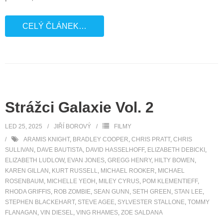
CELÝ ČLÁNEK…
Strážci Galaxie Vol. 2
LED 25, 2025
JIŘÍ BOROVÝ
FILMY
ARAMIS KNIGHT
,
BRADLEY COOPER
,
CHRIS PRATT
,
CHRIS
SULLIVAN
,
DAVE BAUTISTA
,
DAVID HASSELHOFF
,
ELIZABETH DEBICKI
,
ELIZABETH LUDLOW
,
EVAN JONES
,
GREGG HENRY
,
HILTY BOWEN
,
KAREN GILLAN
,
KURT RUSSELL
,
MICHAEL ROOKER
,
MICHAEL
ROSENBAUM
,
MICHELLE YEOH
,
MILEY CYRUS
,
POM KLEMENTIEFF
,
RHODA GRIFFIS
,
ROB ZOMBIE
,
SEAN GUNN
,
SETH GREEN
,
STAN LEE
,
STEPHEN BLACKEHART
,
STEVE AGEE
,
SYLVESTER STALLONE
,
TOMMY
FLANAGAN
,
VIN DIESEL
,
VING RHAMES
,
ZOE SALDANA