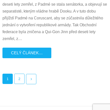
deseti lety zemřel, z Padmé se stala senátorka, a objevují se
separatisté, kterým vládne hrabě Dooku. A v tuto dobu
přijíždí Padmé na Coruscant, aby se zúčastnila důležitého
jednání o vytvoření republikové armády. Tak Obchodní
federace byla zničena a Qui-Gon Jinn před deseti lety
zemřel, z
…
CELÝ ČLÁNEK…
1
2