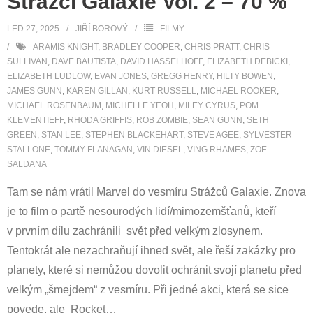
Strážci Galaxie Vol. 2 – 70 %
LED 27, 2025
JIŘÍ BOROVÝ
FILMY
ARAMIS KNIGHT
,
BRADLEY COOPER
,
CHRIS PRATT
,
CHRIS
SULLIVAN
,
DAVE BAUTISTA
,
DAVID HASSELHOFF
,
ELIZABETH DEBICKI
,
ELIZABETH LUDLOW
,
EVAN JONES
,
GREGG HENRY
,
HILTY BOWEN
,
JAMES GUNN
,
KAREN GILLAN
,
KURT RUSSELL
,
MICHAEL ROOKER
,
MICHAEL ROSENBAUM
,
MICHELLE YEOH
,
MILEY CYRUS
,
POM
KLEMENTIEFF
,
RHODA GRIFFIS
,
ROB ZOMBIE
,
SEAN GUNN
,
SETH
GREEN
,
STAN LEE
,
STEPHEN BLACKEHART
,
STEVE AGEE
,
SYLVESTER
STALLONE
,
TOMMY FLANAGAN
,
VIN DIESEL
,
VING RHAMES
,
ZOE
SALDANA
Tam se nám vrátil Marvel do vesmíru Strážců Galaxie. Znova
je to film o partě nesourodých lidí/mimozemšťanů, kteří
v prvním dílu zachránili svět před velkým zlosynem.
Tentokrát ale nezachraňují ihned svět, ale řeší zakázky pro
planety, které si nemůžou dovolit ochránit svojí planetu před
velkým „šmejdem“ z vesmíru. Při jedné akci, která se sice
povede, ale Rocket
…